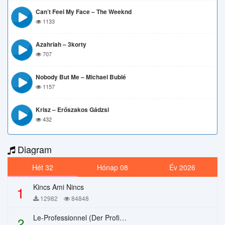
Can’t Feel My Face – The Weeknd
1133
Azahriah – 3korty
707
Nobody But Me – Michael Bublé
1157
Krisz – Erőszakos Gádzsi
432
Diagram
Hét 32
Hónap 08
Év 2026
Kincs Ami Nincs
1
12982
84848
Le-Professionnel (Der Profi) – Chi Mai
2