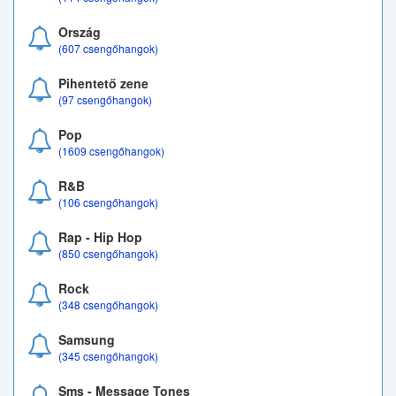
Ország
(607 csengőhangok)
Pihentető zene
(97 csengőhangok)
Pop
(1609 csengőhangok)
R&B
(106 csengőhangok)
Rap - Hip Hop
(850 csengőhangok)
Rock
(348 csengőhangok)
Samsung
(345 csengőhangok)
Sms - Message Tones