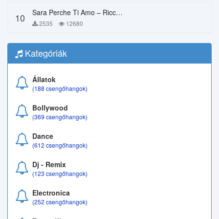
Sara Perche Ti Amo – Ricchi E Poveri
10
2535
12680
Kategóriák
Állatok
(188 csengőhangok)
Bollywood
(369 csengőhangok)
Dance
(612 csengőhangok)
Dj - Remix
(123 csengőhangok)
Electronica
(252 csengőhangok)