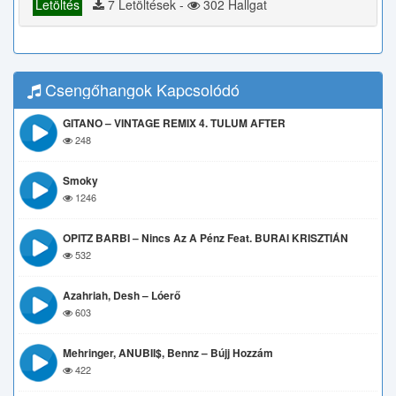
Letöltés
7 Letöltések -
302 Hallgat
Csengőhangok Kapcsolódó
GITANO – VINTAGE REMIX 4. TULUM AFTER
248
Smoky
1246
OPITZ BARBI – Nincs Az A Pénz Feat. BURAI KRISZTIÁN
532
Azahriah, Desh – Lóerő
603
Mehringer, ANUBII$, Bennz – Bújj Hozzám
422