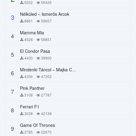
9202
56426
Nélküled – Ismerős Arcok
3
8861
59657
Mamma Mia
4
4528
58851
El Condor Pasa
5
4430
39900
Mindenki Táncol – Majka Curtis, Péter Majoros
6
4356
47352
Pink Panther
7
3108
27787
Ferrari F1
8
3038
42138
Game Of Thrones
9
2785
22670