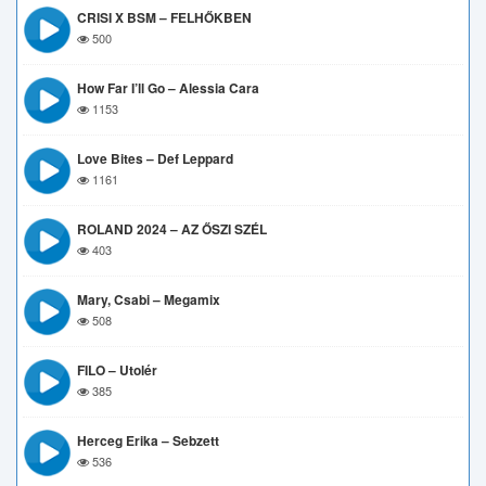
CRISI X BSM – FELHŐKBEN
500
How Far I’ll Go – Alessia Cara
1153
Love Bites – Def Leppard
1161
ROLAND 2024 – AZ ŐSZI SZÉL
403
Mary, Csabi – Megamix
508
FILO – Utolér
385
Herceg Erika – Sebzett
536