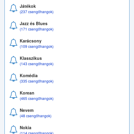
Játékok
(237 csengőhangok)
Jazz és Blues
(171 csengőhangok)
Karácsony
(109 csengőhangok)
Klasszikus
(143 csengőhangok)
Komédia
(335 csengőhangok)
Korean
(465 csengőhangok)
Nevem
(48 csengőhangok)
Nokia
(114 csengőhangok)