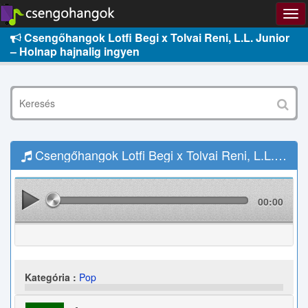
Csengőhangok Lotfi Begi x Tolvai Reni, L.L. Junior
– Holnap hajnalig ingyen
Csengőhangok Lotfi Begi x Tolvai Reni, L.L. Junior – Holnap hajnalig Letöltés
00:00
Kategória :
Pop