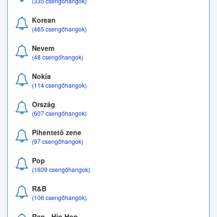
(335 csengőhangok)
Korean
(465 csengőhangok)
Nevem
(48 csengőhangok)
Nokia
(114 csengőhangok)
Ország
(607 csengőhangok)
Pihentető zene
(97 csengőhangok)
Pop
(1609 csengőhangok)
R&B
(106 csengőhangok)
Rap - Hip Hop