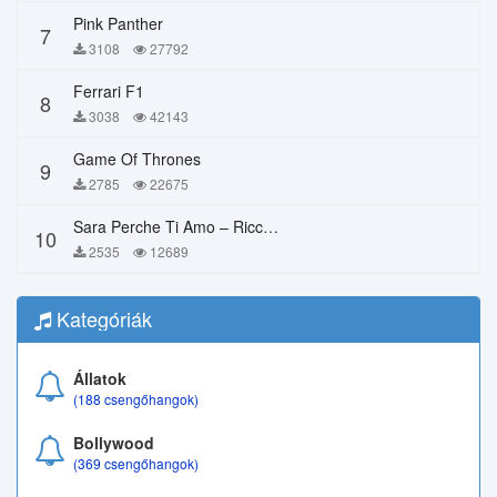
Pink Panther
7
3108
27792
Ferrari F1
8
3038
42143
Game Of Thrones
9
2785
22675
Sara Perche Ti Amo – Ricchi E Poveri
10
2535
12689
Kategóriák
Állatok
(188 csengőhangok)
Bollywood
(369 csengőhangok)