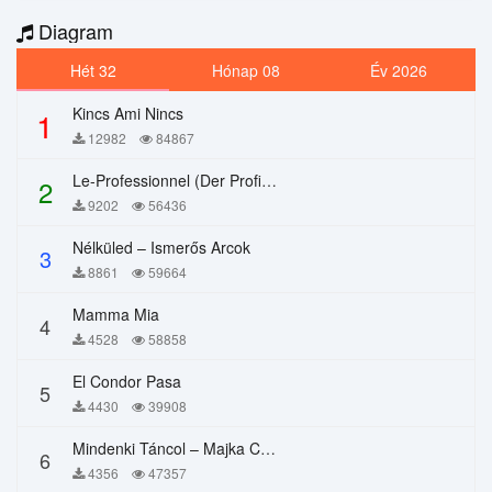
Diagram
Hét 32
Hónap 08
Év 2026
Kincs Ami Nincs
1
12982
84867
Le-Professionnel (Der Profi) – Chi Mai
2
9202
56436
Nélküled – Ismerős Arcok
3
8861
59664
Mamma Mia
4
4528
58858
El Condor Pasa
5
4430
39908
Mindenki Táncol – Majka Curtis, Péter Majoros
6
4356
47357