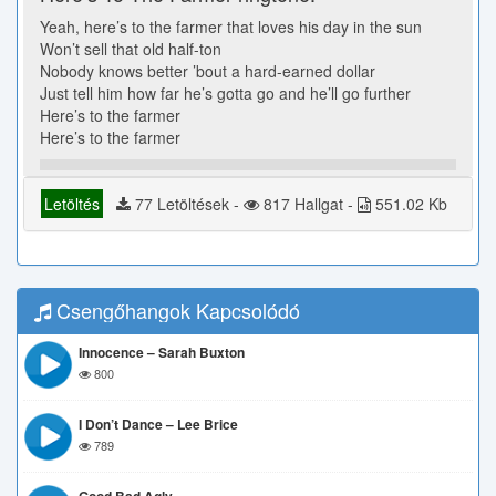
Yeah, here’s to the farmer that loves his day in the sun
Won’t sell that old half-ton
Nobody knows better ’bout a hard-earned dollar
Just tell him how far he’s gotta go and he’ll go further
Here’s to the farmer
Here’s to the farmer
Letöltés
77 Letöltések -
817 Hallgat -
551.02 Kb
Csengőhangok Kapcsolódó
Innocence – Sarah Buxton
800
I Don’t Dance – Lee Brice
789