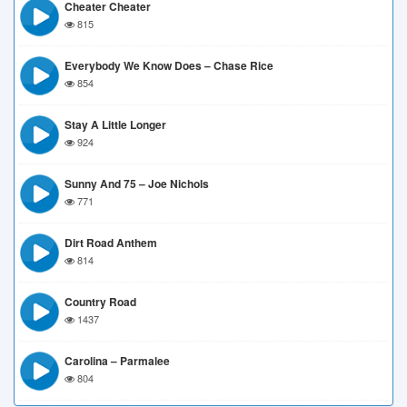
Cheater Cheater
815
Everybody We Know Does – Chase Rice
854
Stay A Little Longer
924
Sunny And 75 – Joe Nichols
771
Dirt Road Anthem
814
Country Road
1437
Carolina – Parmalee
804