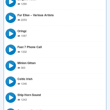
1290
Fur Elise – Various Artists
2253
Oringz
1097
Fast 7 Phone Call
1332
Minion Gittan
363
Celtic Irish
1246
Ship Horn Sound
1243