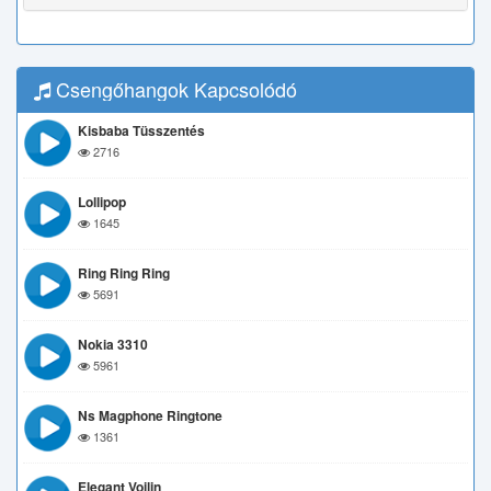
Csengőhangok Kapcsolódó
Kisbaba Tüsszentés
2716
Lollipop
1645
Ring Ring Ring
5691
Nokia 3310
5961
Ns Magphone Ringtone
1361
Elegant Voilin