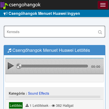
Csengőhangok Menuet Huawei ingyen
Csengőhangok Menuet Huawei Letöltés
00:00
Kategória :
Sound Effects
Letöltés
1 Letöltések -
382 Hallgat