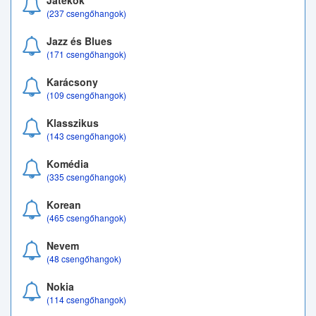
Játékok
(237 csengőhangok)
Jazz és Blues
(171 csengőhangok)
Karácsony
(109 csengőhangok)
Klasszikus
(143 csengőhangok)
Komédia
(335 csengőhangok)
Korean
(465 csengőhangok)
Nevem
(48 csengőhangok)
Nokia
(114 csengőhangok)