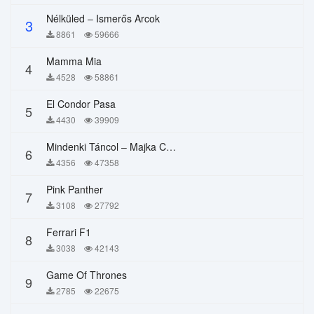
Nélküled – Ismerős Arcok
3
8861
59666
Mamma Mia
4
4528
58861
El Condor Pasa
5
4430
39909
Mindenki Táncol – Majka Curtis, Péter Majoros
6
4356
47358
Pink Panther
7
3108
27792
Ferrari F1
8
3038
42143
Game Of Thrones
9
2785
22675