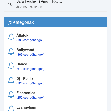
Sara Perche Ti Amo – Ricchi E Poveri
10
2535
12693
Kategóriák
Állatok
(188 csengőhangok)
Bollywood
(369 csengőhangok)
Dance
(612 csengőhangok)
Dj - Remix
(123 csengőhangok)
Electronica
(252 csengőhangok)
Evangélium