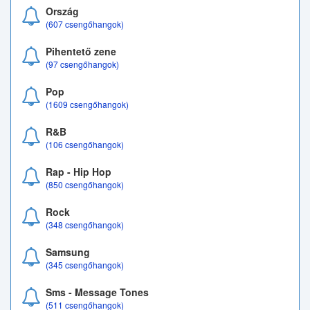
Ország
(607 csengőhangok)
Pihentető zene
(97 csengőhangok)
Pop
(1609 csengőhangok)
R&B
(106 csengőhangok)
Rap - Hip Hop
(850 csengőhangok)
Rock
(348 csengőhangok)
Samsung
(345 csengőhangok)
Sms - Message Tones
(511 csengőhangok)