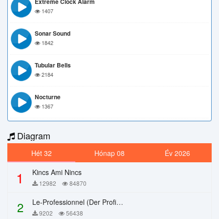
Extreme Clock Alarm
1407
Sonar Sound
1842
Tubular Bells
2184
Nocturne
1367
Diagram
Hét 32
Hónap 08
Év 2026
Kincs Ami Nincs
1
12982
84870
Le-Professionnel (Der Profi) – Chi Mai
2
9202
56438