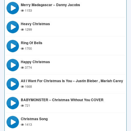
Merry Madagascar – Danny Jacobs
1153
Heavy Christmas
1299
Ring Of Bells
1700
Happy Christmas
3774
All I Want For Christmas Is You – Justin Bieber , Mariah Carey
1668
BABYMONSTER – Christmas Without You COVER
721
Christmas Song
1413