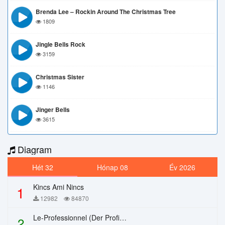
Brenda Lee – Rockin Around The Christmas Tree
1809
Jingle Bells Rock
3159
Christmas Sister
1146
Jinger Bells
3615
Diagram
Hét 32
Hónap 08
Év 2026
Kincs Ami Nincs
1
12982
84870
Le-Professionnel (Der Profi) – Chi Mai
2