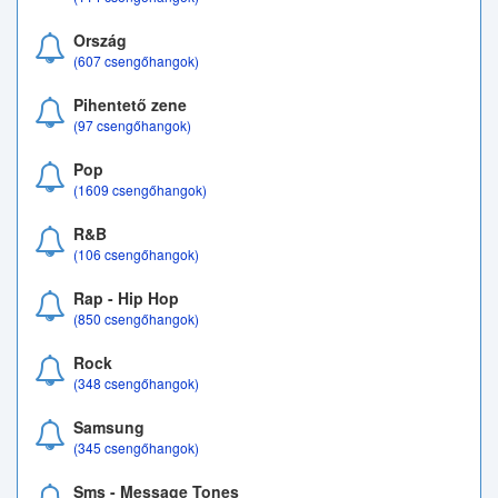
Ország
(607 csengőhangok)
Pihentető zene
(97 csengőhangok)
Pop
(1609 csengőhangok)
R&B
(106 csengőhangok)
Rap - Hip Hop
(850 csengőhangok)
Rock
(348 csengőhangok)
Samsung
(345 csengőhangok)
Sms - Message Tones