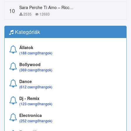
Sara Perche Ti Amo – Ricchi E Poveri
10
2535
12693
Kategóriák
Állatok
(188 csengőhangok)
Bollywood
(369 csengőhangok)
Dance
(612 csengőhangok)
Dj - Remix
(123 csengőhangok)
Electronica
(252 csengőhangok)