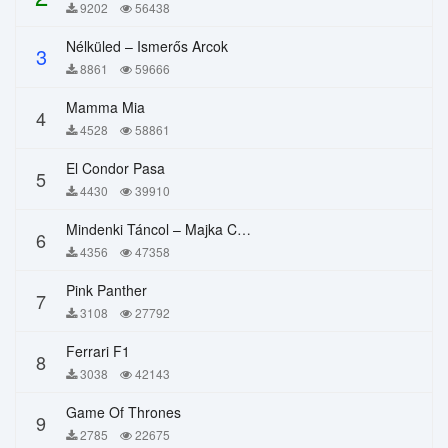
9202
56438
Nélküled – Ismerős Arcok
3
8861
59666
Mamma Mia
4
4528
58861
El Condor Pasa
5
4430
39910
Mindenki Táncol – Majka Curtis, Péter Majoros
6
4356
47358
Pink Panther
7
3108
27792
Ferrari F1
8
3038
42143
Game Of Thrones
9
2785
22675