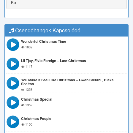
Kb
Csengőhangok Kapcsolódó
Wonderful Christmas Time
1602
Lil Tjay, Fivio Foreign – Last Christmas
1117
You Make It Feel Like Christmas – Gwen Stefani , Blake
Shelton
1353
Christmas Special
1352
Christmas People
1150