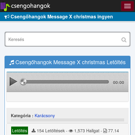
Csengőhangok Message X christmas ingyen
Csengőhangok Message X christmas Letöltés
00:00
Kategória :
Karácsony
Letöltés
154 Letöltések -
1,573 Hallgat -
77.14