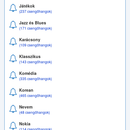
Játékok
(237 csengőhangok)
Jazz és Blues
(171 csengőhangok)
Karácsony
(109 csengőhangok)
Klasszikus
(143 csengőhangok)
Komédia
(335 csengőhangok)
Korean
(465 csengőhangok)
Nevem
(48 csengőhangok)
Nokia
(114 csengőhangok)