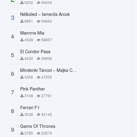
9202
56434
Nélküled – Ismerős Arcok
3
8861
59663
Mamma Mia
4
4528
58857
El Condor Pasa
5
4430
39906
Mindenki Táncol – Majka Curtis, Péter Majoros
6
4356
47355
Pink Panther
7
3108
27791
Ferrari F1
8
3038
42142
Game Of Thrones
9
2785
22674