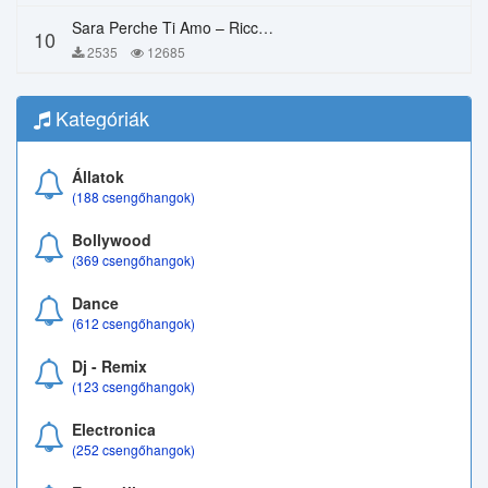
Sara Perche Ti Amo – Ricchi E Poveri
10
2535
12685
Kategóriák
Állatok
(188 csengőhangok)
Bollywood
(369 csengőhangok)
Dance
(612 csengőhangok)
Dj - Remix
(123 csengőhangok)
Electronica
(252 csengőhangok)