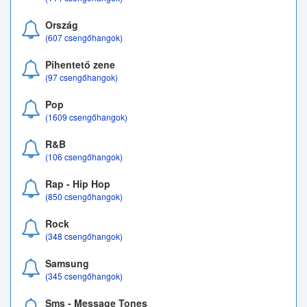
Ország
(607 csengőhangok)
Pihentető zene
(97 csengőhangok)
Pop
(1609 csengőhangok)
R&B
(106 csengőhangok)
Rap - Hip Hop
(850 csengőhangok)
Rock
(348 csengőhangok)
Samsung
(345 csengőhangok)
Sms - Message Tones