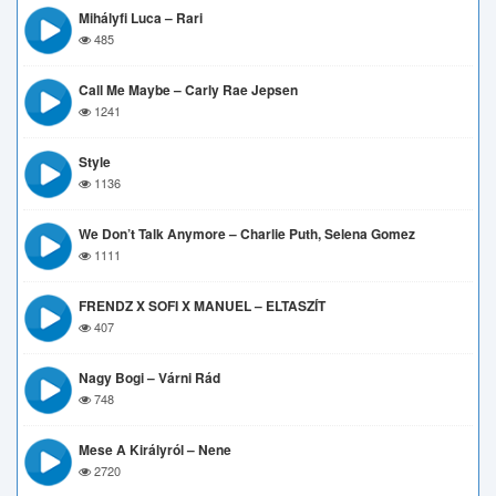
Mihályfi Luca – Rari
485
Call Me Maybe – Carly Rae Jepsen
1241
Style
1136
We Don’t Talk Anymore – Charlie Puth, Selena Gomez
1111
FRENDZ X SOFI X MANUEL – ELTASZÍT
407
Nagy Bogi – Várni Rád
748
Mese A Királyról – Nene
2720