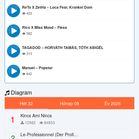
ReTo X ZetHa – Loca Feat. Kronkel Dom
423
Rico X Miss Mood – Fless
582
TAGADOD – HORVÁTH TAMÁS, TÓTH ABIGÉL
313
Manuel – Popstar
642
Diagram
Hét 32
Hónap 08
Év 2026
Kincs Ami Nincs
1
12982
84853
Le-Professionnel (Der Profi) – Chi Mai
2