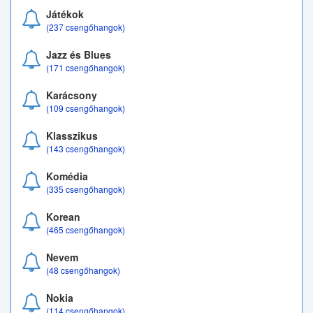
Játékok
(237 csengőhangok)
Jazz és Blues
(171 csengőhangok)
Karácsony
(109 csengőhangok)
Klasszikus
(143 csengőhangok)
Komédia
(335 csengőhangok)
Korean
(465 csengőhangok)
Nevem
(48 csengőhangok)
Nokia
(114 csengőhangok)