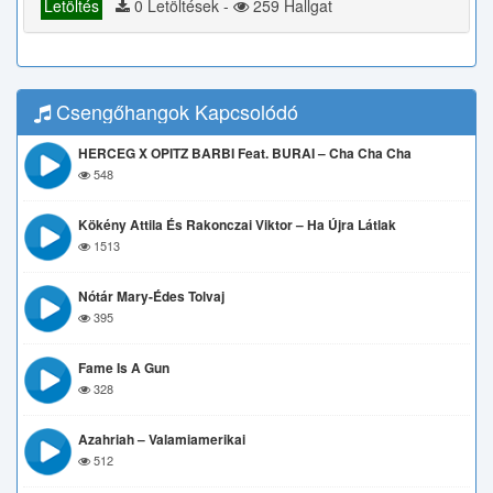
Letöltés
0 Letöltések -
259 Hallgat
Csengőhangok Kapcsolódó
HERCEG X OPITZ BARBI Feat. BURAI – Cha Cha Cha
548
Kökény Attila És Rakonczai Viktor – Ha Újra Látlak
1513
Nótár Mary-Édes Tolvaj
395
Fame Is A Gun
328
Azahriah – Valamiamerikai
512