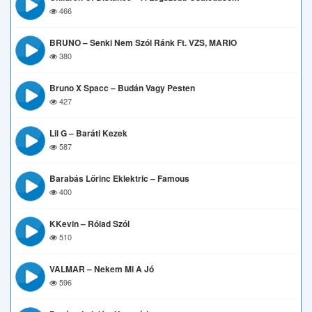
466
BRUNO – Senki Nem Szól Ránk Ft. VZS, MARIO
380
Bruno X Spacc – Budán Vagy Pesten
427
Lil G – Baráti Kezek
587
Barabás Lőrinc Eklektric – Famous
400
KKevin – Rólad Szól
510
VALMAR – Nekem Mi A Jó
596