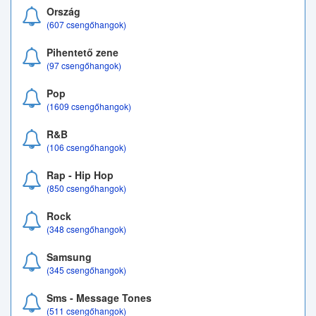
Ország
(607 csengőhangok)
Pihentető zene
(97 csengőhangok)
Pop
(1609 csengőhangok)
R&B
(106 csengőhangok)
Rap - Hip Hop
(850 csengőhangok)
Rock
(348 csengőhangok)
Samsung
(345 csengőhangok)
Sms - Message Tones
(511 csengőhangok)