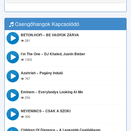
Csengőhangok Kapcsolódó
BETON.HOFI – BE VAGYOK ZÁRVA
281
I’m The One – DJ Khaled, Justin Bieber
1303
Azahriah – Pogány Induló
767
Eminem – Everybodys Looking At Me
254
NEVENINCS – CSAK A SZOKI
306
Children Of Distance – A Legszebb Csalódásom