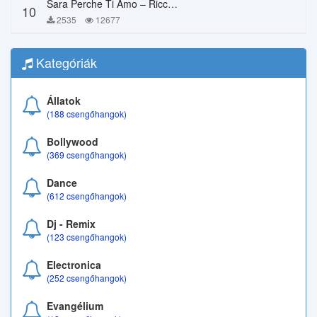
Sara Perche Ti Amo – Ricchi E Poveri
10
2535
12677
Kategóriák
Állatok
(188 csengőhangok)
Bollywood
(369 csengőhangok)
Dance
(612 csengőhangok)
Dj - Remix
(123 csengőhangok)
Electronica
(252 csengőhangok)
Evangélium