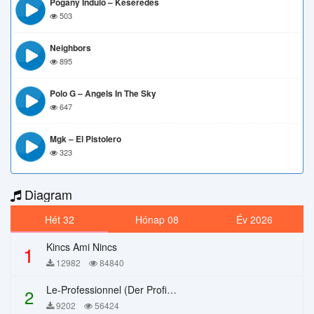
Pogány Induló – Keserédes
503
Neighbors
895
Polo G – Angels In The Sky
647
Mgk – El Pistolero
323
Diagram
Hét 32
Hónap 08
Év 2026
Kincs Ami Nincs
1
12982
84840
Le-Professionnel (Der Profi) – Chi Mai
2
9202
56424