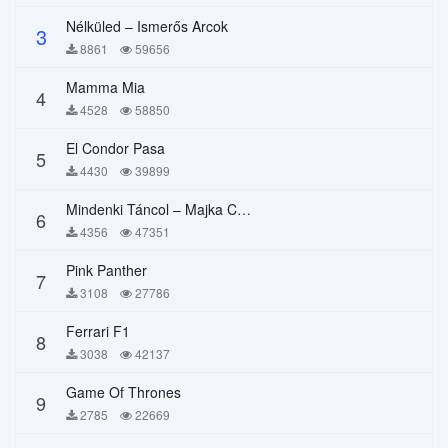
Nélküled – Ismerős Arcok
3
8861
59656
Mamma Mia
4
4528
58850
El Condor Pasa
5
4430
39899
Mindenki Táncol – Majka Curtis, Péter Majoros
6
4356
47351
Pink Panther
7
3108
27786
Ferrari F1
8
3038
42137
Game Of Thrones
9
2785
22669