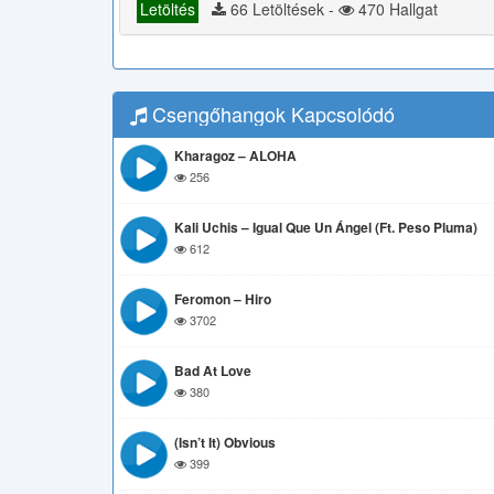
Letöltés
66 Letöltések -
470 Hallgat
Csengőhangok Kapcsolódó
Kharagoz – ALOHA
256
Kali Uchis – Igual Que Un Ángel (Ft. Peso Pluma)
612
Feromon – Hiro
3702
Bad At Love
380
(Isn’t It) Obvious
399