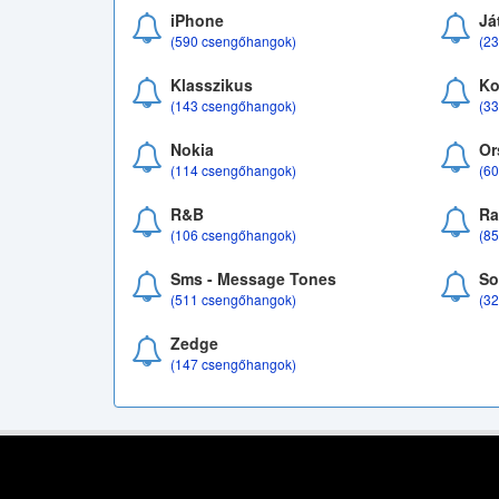
iPhone
Já
(590 csengőhangok)
(2
Klasszikus
Ko
(143 csengőhangok)
(3
Nokia
Or
(114 csengőhangok)
(6
R&B
Ra
(106 csengőhangok)
(8
Sms - Message Tones
So
(511 csengőhangok)
(3
Zedge
(147 csengőhangok)