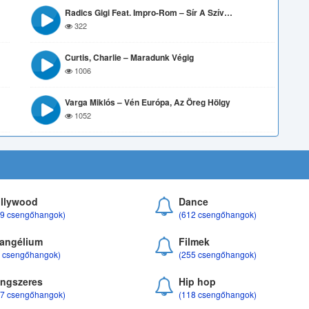
Radics Gigi Feat. Impro-Rom – Sír A Szív…
322
Curtis, Charlie – Maradunk Végig
1006
Varga Miklós – Vén Európa, Az Öreg Hölgy
1052
llywood
Dance
69 csengőhangok)
(612 csengőhangok)
angélium
Filmek
8 csengőhangok)
(255 csengőhangok)
ngszeres
Hip hop
17 csengőhangok)
(118 csengőhangok)