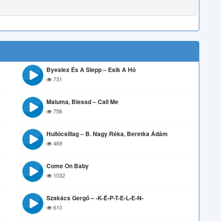
Byealex És A Slepp – Esik A Hó
731
Maluma, Blessd – Call Me
756
Hullócsillag – B. Nagy Réka, Beretka Ádám
469
Come On Baby
1032
Szakács Gergő – -K-É-P-T-E-L-E-N-
610