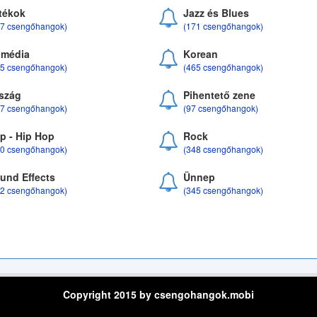
tékok
Jazz és Blues
37 csengőhangok)
(171 csengőhangok)
média
Korean
35 csengőhangok)
(465 csengőhangok)
szág
Pihentető zene
07 csengőhangok)
(97 csengőhangok)
p - Hip Hop
Rock
50 csengőhangok)
(348 csengőhangok)
und Effects
Ünnep
22 csengőhangok)
(345 csengőhangok)
Copyright 2015 by csengohangok.mobi