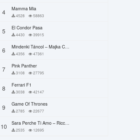
Mamma Mia
4
4528
58863
El Condor Pasa
5
4430
39915
Mindenki Táncol – Majka Curtis, Péter Majoros
6
4356
47361
Pink Panther
7
3108
27795
Ferrari F1
8
3038
42147
Game Of Thrones
9
2785
22677
Sara Perche Ti Amo – Ricchi E Poveri
10
2535
12695