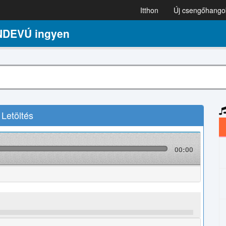
Itthon
Új csengőhango
NDEVÚ ingyen
etöltés
00:00