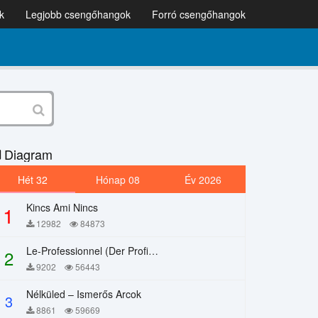
k
Legjobb csengőhangok
Forró csengőhangok
Diagram
Hét 32
Hónap 08
Év 2026
Kincs Ami Nincs
1
12982
84873
Le-Professionnel (Der Profi) – Chi Mai
2
9202
56443
Nélküled – Ismerős Arcok
3
8861
59669