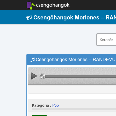
Csengőhangok Moriones – RA
Csengőhangok Moriones – RANDEVÚ L
Kategória :
Pop