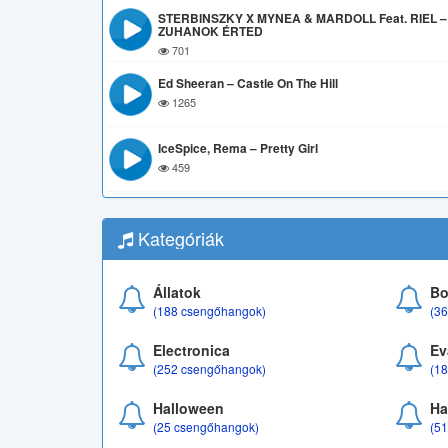
STERBINSZKY X MYNEA & MARDOLL Feat. RIEL –
ZUHANOK ÉRTED
701
Ed Sheeran – Castle On The Hill
1265
IceSpice, Rema – Pretty Girl
459
Kategóriák
Állatok
Bo
(188 csengőhangok)
(3
Electronica
Ev
(252 csengőhangok)
(1
Halloween
Ha
(25 csengőhangok)
(5