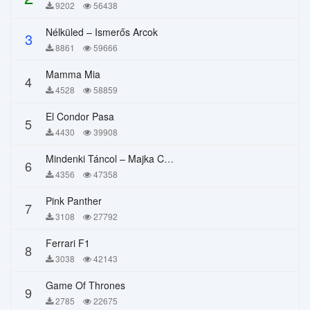
9202
56438
Nélküled – Ismerős Arcok
3
8861
59666
Mamma Mia
4
4528
58859
El Condor Pasa
5
4430
39908
Mindenki Táncol – Majka Curtis, Péter Majoros
6
4356
47358
Pink Panther
7
3108
27792
Ferrari F1
8
3038
42143
Game Of Thrones
9
2785
22675