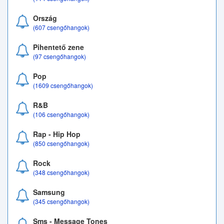
Ország
(607 csengőhangok)
Pihentető zene
(97 csengőhangok)
Pop
(1609 csengőhangok)
R&B
(106 csengőhangok)
Rap - Hip Hop
(850 csengőhangok)
Rock
(348 csengőhangok)
Samsung
(345 csengőhangok)
Sms - Message Tones