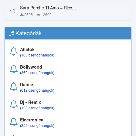
Sara Perche Ti Amo – Ricchi E Poveri
10
2535
12692
Kategóriák
Állatok
(188 csengőhangok)
Bollywood
(369 csengőhangok)
Dance
(612 csengőhangok)
Dj - Remix
(123 csengőhangok)
Electronica
(252 csengőhangok)