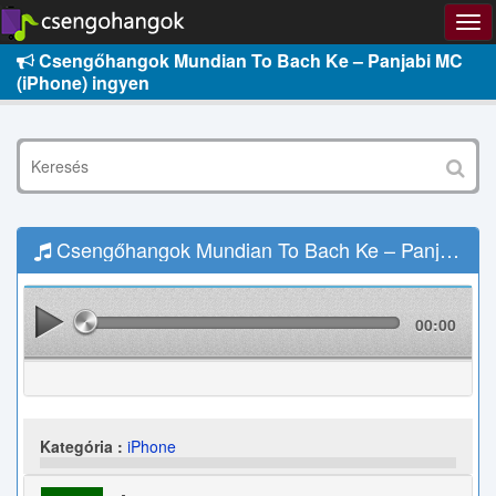
Csengőhangok Mundian To Bach Ke – Panjabi MC
(iPhone) ingyen
Csengőhangok Mundian To Bach Ke – Panjabi MC (iPhone) Letöltés
00:00
Kategória :
iPhone