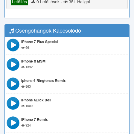
Letöltés
0 Letöltések -
351 Hallgat
Csengőhangok Kapcsolódó
IPhone 7 Plus Special
961
IPhone X MSM
1392
Iphone 6 Ringtones Remix
863
IPhone Quick Bell
1000
IPhone 7 Remix
924