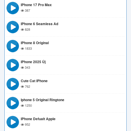
IPhone 17 Pro Max
387
IPhone 6 Seamless Ad
828
IPhone 8 Original
1833
IPhone 2025 Új
343
Cute Cat IPhone
762
Iphone 5 Original Ringtone
1250
IPhone Defualt Apple
952