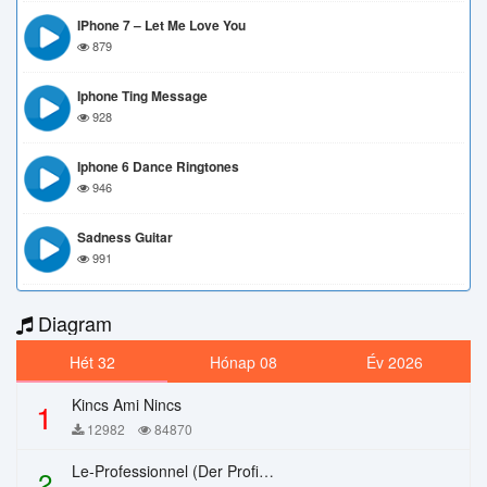
IPhone 7 – Let Me Love You
879
Iphone Ting Message
928
Iphone 6 Dance Ringtones
946
Sadness Guitar
991
Diagram
Hét 32
Hónap 08
Év 2026
Kincs Ami Nincs
1
12982
84870
Le-Professionnel (Der Profi) – Chi Mai
2