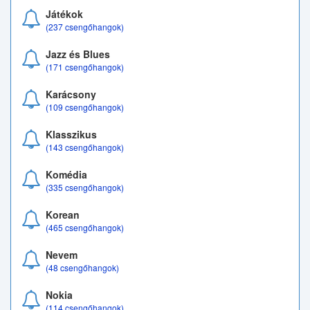
Játékok
(237 csengőhangok)
Jazz és Blues
(171 csengőhangok)
Karácsony
(109 csengőhangok)
Klasszikus
(143 csengőhangok)
Komédia
(335 csengőhangok)
Korean
(465 csengőhangok)
Nevem
(48 csengőhangok)
Nokia
(114 csengőhangok)