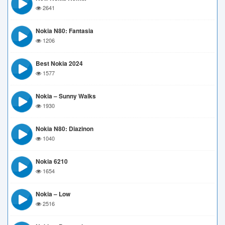
2641
Nokia N80: Fantasia
1206
Best Nokia 2024
1577
Nokia – Sunny Walks
1930
Nokia N80: Diazinon
1040
Nokia 6210
1654
Nokia – Low
2516