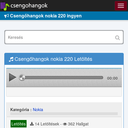
Csengőhangok nokia 220 ingyen
Csengőhangok nokia 220 Letöltés
00:00
Kategória :
Nokia
Letöltés
14 Letöltések -
362 Hallgat