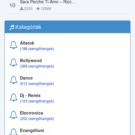
Sara Perche Ti Amo – Ricchi E Poveri
10
2535
12689
Kategóriák
Állatok
(188 csengőhangok)
Bollywood
(369 csengőhangok)
Dance
(612 csengőhangok)
Dj - Remix
(123 csengőhangok)
Electronica
(252 csengőhangok)
Evangélium