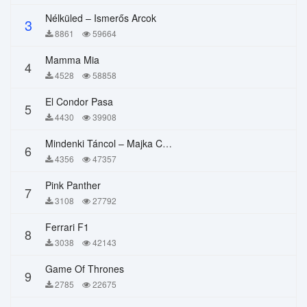
Nélküled – Ismerős Arcok
3
8861
59664
Mamma Mia
4
4528
58858
El Condor Pasa
5
4430
39908
Mindenki Táncol – Majka Curtis, Péter Majoros
6
4356
47357
Pink Panther
7
3108
27792
Ferrari F1
8
3038
42143
Game Of Thrones
9
2785
22675