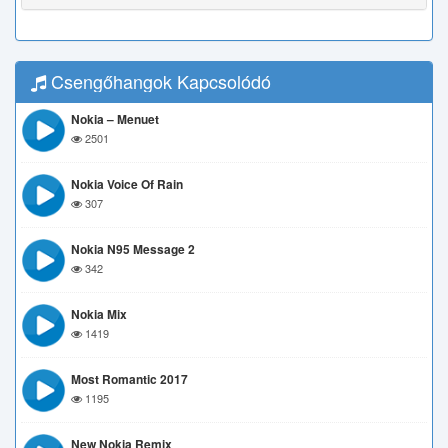
Csengőhangok Kapcsolódó
Nokia – Menuet
2501
Nokia Voice Of Rain
307
Nokia N95 Message 2
342
Nokia Mix
1419
Most Romantic 2017
1195
New Nokia Remix