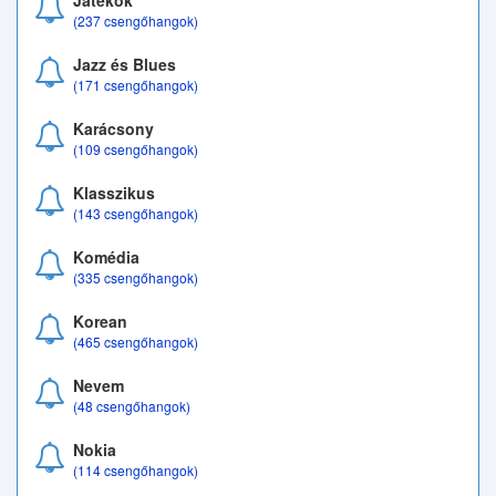
Játékok
(237 csengőhangok)
Jazz és Blues
(171 csengőhangok)
Karácsony
(109 csengőhangok)
Klasszikus
(143 csengőhangok)
Komédia
(335 csengőhangok)
Korean
(465 csengőhangok)
Nevem
(48 csengőhangok)
Nokia
(114 csengőhangok)