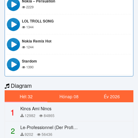
Nokia – Persuation
2229
LOL TROLL SONG
1344
Nokia Remix Hot
1244
Stardom
1390
Diagram
Hét 32
Hónap 08
Év 2026
Kincs Ami Nincs
1
12982
84865
Le-Professionnel (Der Profi) – Chi Mai
2
9202
56436