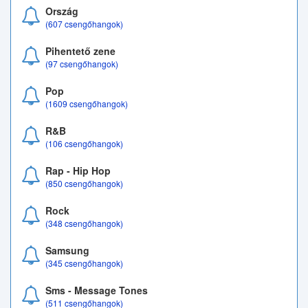
Ország
(607 csengőhangok)
Pihentető zene
(97 csengőhangok)
Pop
(1609 csengőhangok)
R&B
(106 csengőhangok)
Rap - Hip Hop
(850 csengőhangok)
Rock
(348 csengőhangok)
Samsung
(345 csengőhangok)
Sms - Message Tones
(511 csengőhangok)