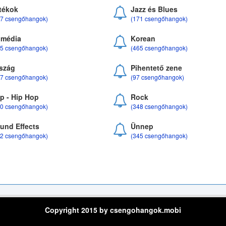
tékok
Jazz és Blues
37 csengőhangok)
(171 csengőhangok)
média
Korean
35 csengőhangok)
(465 csengőhangok)
szág
Pihentető zene
07 csengőhangok)
(97 csengőhangok)
p - Hip Hop
Rock
50 csengőhangok)
(348 csengőhangok)
und Effects
Ünnep
22 csengőhangok)
(345 csengőhangok)
Copyright 2015 by csengohangok.mobi