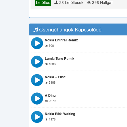
Letöltés
23 Letöltések -
396 Hallgat
Csengőhangok Kapcsolódó
Nokia Enthral Remix
300
Lumia Tune Remix
1308
Nokia – Elise
3188
A Ding
2279
Nokia E50: Waiting
1178