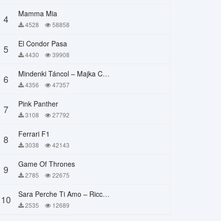
Mamma Mia
4
4528
58858
El Condor Pasa
5
4430
39908
Mindenki Táncol – Majka Curtis, Péter Majoros
6
4356
47357
Pink Panther
7
3108
27792
Ferrari F1
8
3038
42143
Game Of Thrones
9
2785
22675
Sara Perche Ti Amo – Ricchi E Poveri
10
2535
12689