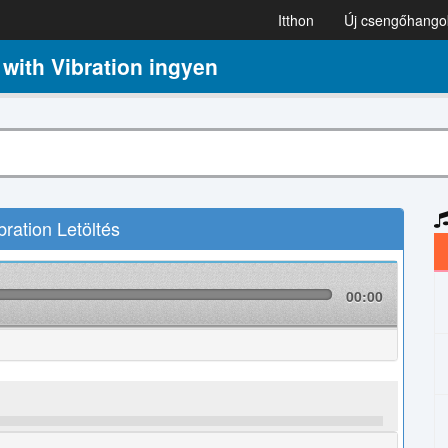
Itthon
Új csengőhango
ith Vibration ingyen
ration Letöltés
00:00