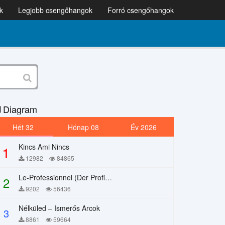
k
Legjobb csengőhangok
Forró csengőhangok
Diagram
Hét 32
Hónap 08
Év 2026
Kincs Ami Nincs
1
12982
84865
Le-Professionnel (Der Profi) – Chi Mai
2
9202
56436
Nélküled – Ismerős Arcok
3
8861
59664