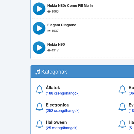
Nokia N80: Come Fill Me In
1063
Elegant Ringtone
1937
Nokia N90
4917
Kategóriák
Állatok
Bo
(188 csengőhangok)
(3
Electronica
Ev
(252 csengőhangok)
(1
Halloween
Ha
(25 csengőhangok)
(5