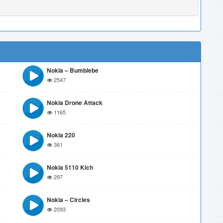
Nokia – Bumblebe
2547
Nokia Drone Attack
1165
Nokia 220
361
Nokia 5110 Kich
297
Nokia – Circles
2093