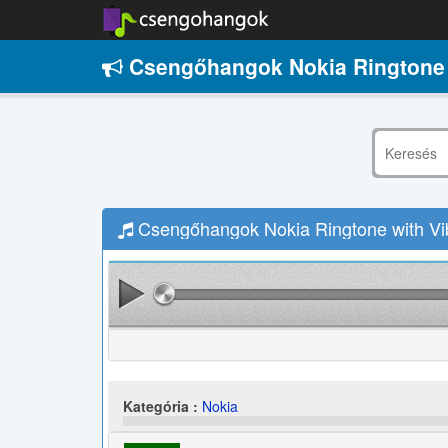
Csengőhangok Nokia Ringtone w
Csengőhangok Nokia Ringtone with Vib
Kategória :
Nokia