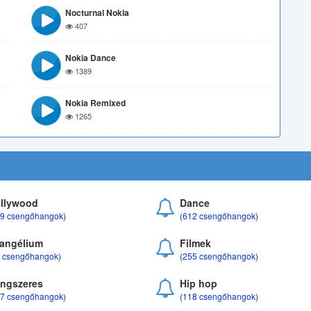
Nocturnal Nokia
407
Nokia Dance
1389
Nokia Remixed
1265
llywood
Dance
69 csengőhangok)
(612 csengőhangok)
angélium
Filmek
8 csengőhangok)
(255 csengőhangok)
ngszeres
Hip hop
17 csengőhangok)
(118 csengőhangok)