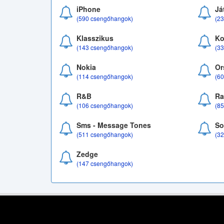
iPhone
Já
(590 csengőhangok)
(2
Klasszikus
Ko
(143 csengőhangok)
(3
Nokia
Or
(114 csengőhangok)
(6
R&B
Ra
(106 csengőhangok)
(8
Sms - Message Tones
So
(511 csengőhangok)
(3
Zedge
(147 csengőhangok)