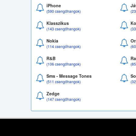
iPhone
Já
(590 csengőhangok)
(2
Klasszikus
Ko
(143 csengőhangok)
(3
Nokia
Or
(114 csengőhangok)
(6
R&B
Ra
(106 csengőhangok)
(8
Sms - Message Tones
So
(511 csengőhangok)
(3
Zedge
(147 csengőhangok)