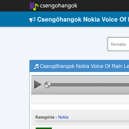
Csengőhangok Nokia Voice Of 
Csengőhangok Nokia Voice Of Rain Le
Kategória :
Nokia