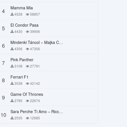
Mamma Mia
4
4528
58857
El Condor Pasa
5
4430
39906
Mindenki Táncol – Majka Curtis, Péter Majoros
6
4356
47356
Pink Panther
7
3108
27791
Ferrari F1
8
3038
42142
Game Of Thrones
9
2785
22674
Sara Perche Ti Amo – Ricchi E Poveri
10
2535
12685