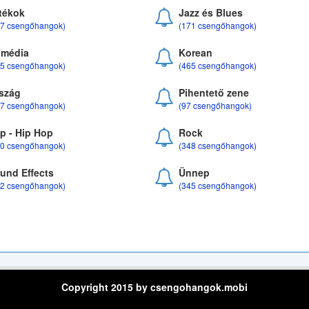
tékok
Jazz és Blues
37 csengőhangok)
(171 csengőhangok)
média
Korean
35 csengőhangok)
(465 csengőhangok)
szág
Pihentető zene
07 csengőhangok)
(97 csengőhangok)
p - Hip Hop
Rock
50 csengőhangok)
(348 csengőhangok)
und Effects
Ünnep
22 csengőhangok)
(345 csengőhangok)
Copyright 2015 by csengohangok.mobi