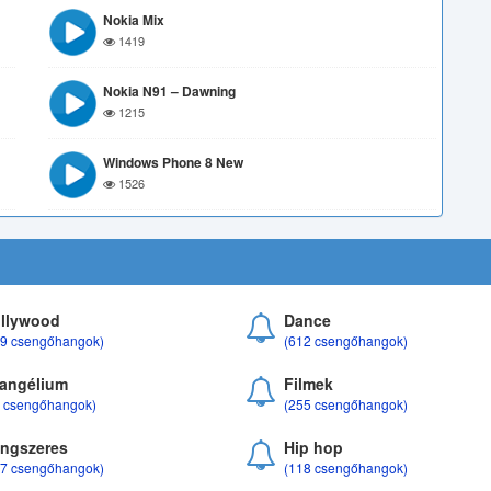
Nokia Mix
1419
Nokia N91 – Dawning
1215
Windows Phone 8 New
1526
llywood
Dance
69 csengőhangok)
(612 csengőhangok)
angélium
Filmek
8 csengőhangok)
(255 csengőhangok)
ngszeres
Hip hop
17 csengőhangok)
(118 csengőhangok)