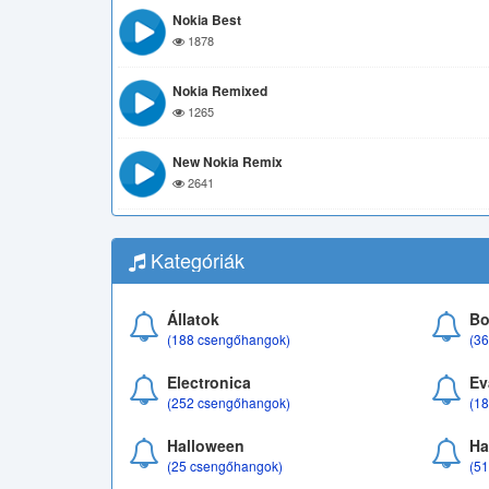
Nokia Best
1878
Nokia Remixed
1265
New Nokia Remix
2641
Kategóriák
Állatok
Bo
(188 csengőhangok)
(3
Electronica
Ev
(252 csengőhangok)
(1
Halloween
Ha
(25 csengőhangok)
(5