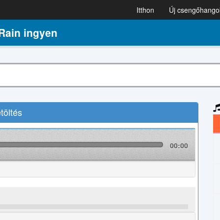
Itthon
Új csengőhango
Rain ingyen
töltés
00:00