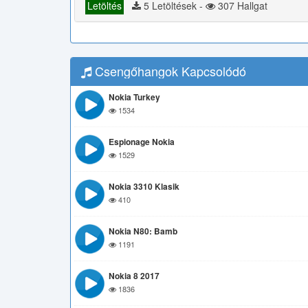
Letöltés
5 Letöltések -
307 Hallgat
Csengőhangok Kapcsolódó
Nokia Turkey
1534
Espionage Nokia
1529
Nokia 3310 Klasik
410
Nokia N80: Bamb
1191
Nokia 8 2017
1836