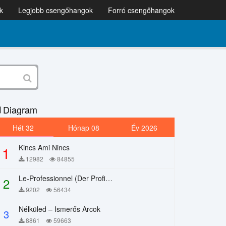
k
Legjobb csengőhangok
Forró csengőhangok
Diagram
Hét 32
Hónap 08
Év 2026
Kincs Ami Nincs
1
12982
84855
Le-Professionnel (Der Profi) – Chi Mai
2
9202
56434
Nélküled – Ismerős Arcok
3
8861
59663