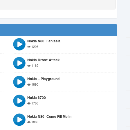
Nokia N80: Fantasia
1206
Nokia Drone Attack
1165
Nokia – Playground
1890
Nokia 6700
1766
Nokia N80: Come Fill Me In
1063