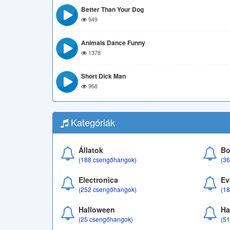
Better Than Your Dog
949
Animals Dance Funny
1378
Short Dick Man
968
Kategóriák
Állatok
Bo
(188 csengőhangok)
(3
Electronica
Ev
(252 csengőhangok)
(1
Halloween
Ha
(25 csengőhangok)
(5