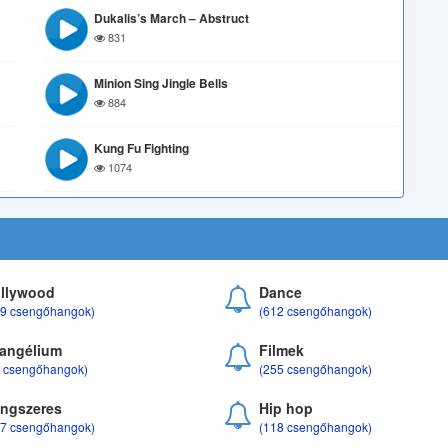
Dukalis’s March – Abstruct
831
Minion Sing Jingle Bells
884
Kung Fu Fighting
1074
llywood
Dance
69 csengőhangok)
(612 csengőhangok)
angélium
Filmek
8 csengőhangok)
(255 csengőhangok)
ngszeres
Hip hop
17 csengőhangok)
(118 csengőhangok)