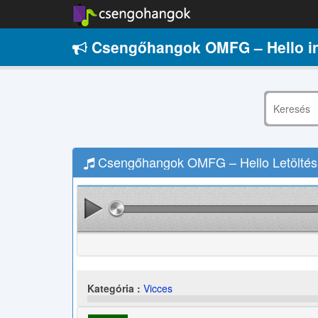
Csengőhangok OMFG – Hello i
Csengőhangok OMFG – Hello Letöltés
Kategória :
Vicces