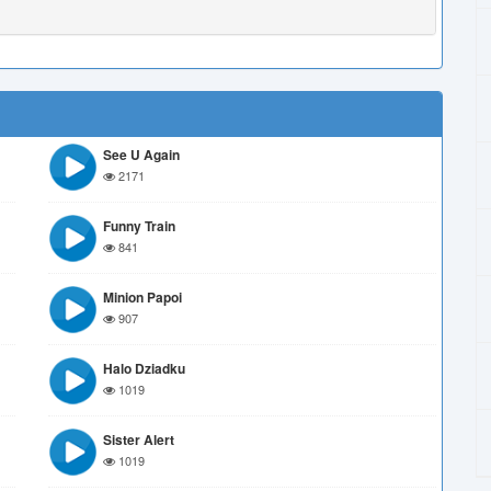
See U Again
2171
Funny Train
841
Minion Papoi
907
Halo Dziadku
1019
Sister Alert
1019