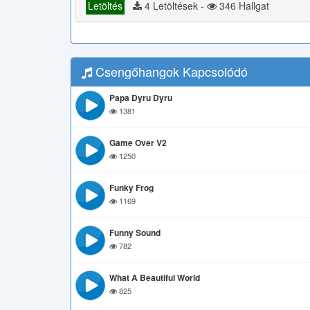
Letöltés
4 Letöltések -
346 Hallgat
Csengőhangok Kapcsolódó
Papa Dyru Dyru
1381
Game Over V2
1250
Funky Frog
1169
Funny Sound
782
What A Beautiful World
825