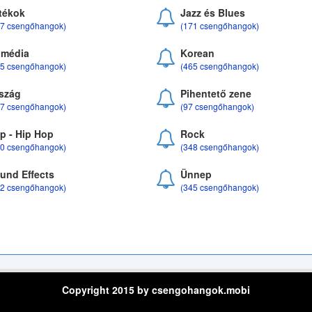
tékok
Jazz és Blues
37 csengőhangok)
(171 csengőhangok)
média
Korean
35 csengőhangok)
(465 csengőhangok)
szág
Pihentető zene
07 csengőhangok)
(97 csengőhangok)
p - Hip Hop
Rock
50 csengőhangok)
(348 csengőhangok)
und Effects
Ünnep
22 csengőhangok)
(345 csengőhangok)
Copyright 2015 by csengohangok.mobi