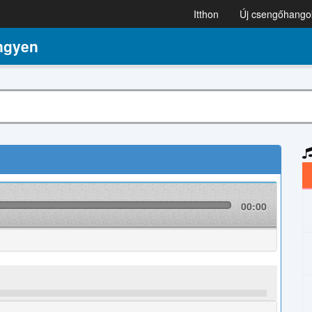
Itthon
Új csengőhango
ngyen
00:00