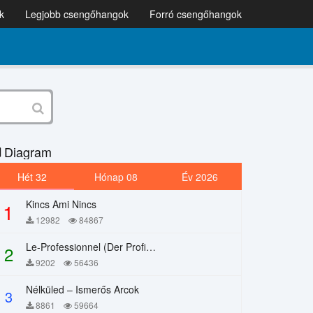
k
Legjobb csengőhangok
Forró csengőhangok
Diagram
Hét 32
Hónap 08
Év 2026
Kincs Ami Nincs
1
12982
84867
Le-Professionnel (Der Profi) – Chi Mai
2
9202
56436
Nélküled – Ismerős Arcok
3
8861
59664