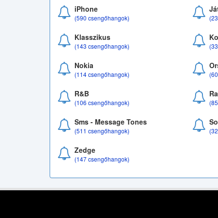
iPhone
Já
(590 csengőhangok)
(2
Klasszikus
Ko
(143 csengőhangok)
(3
Nokia
Or
(114 csengőhangok)
(6
R&B
Ra
(106 csengőhangok)
(8
Sms - Message Tones
So
(511 csengőhangok)
(3
Zedge
(147 csengőhangok)