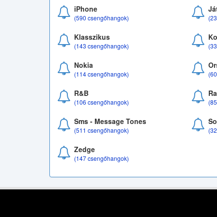
iPhone
Já
(590 csengőhangok)
(2
Klasszikus
Ko
(143 csengőhangok)
(3
Nokia
Or
(114 csengőhangok)
(6
R&B
Ra
(106 csengőhangok)
(8
Sms - Message Tones
So
(511 csengőhangok)
(3
Zedge
(147 csengőhangok)