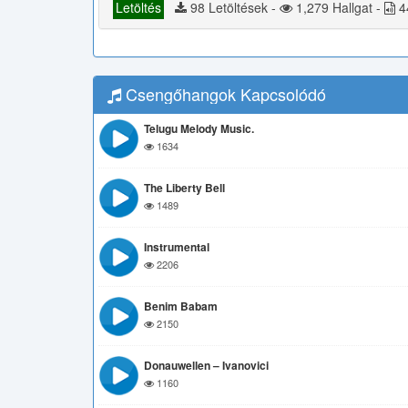
Letöltés
98 Letöltések -
1,279 Hallgat -
4
Csengőhangok Kapcsolódó
Telugu Melody Music.
1634
The Liberty Bell
1489
Instrumental
2206
Benim Babam
2150
Donauwellen – Ivanovici
1160