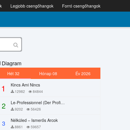
k
Legjobb csengőhangok
Forró csengőhangok
Diagram
Hét 32
Hónap 08
Év 2026
Kincs Ami Nincs
1
12982
84844
Le-Professionnel (Der Profi) – Chi Mai
2
9202
56426
Nélküled – Ismerős Arcok
3
8861
59657