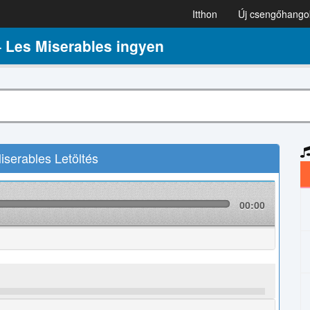
Itthon
Új csengőhango
Les Miserables ingyen
erables Letöltés
00:00