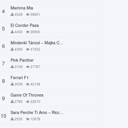
Mamma Mia
4
4528
58851
El Condor Pasa
5
4430
39900
Mindenki Táncol – Majka Curtis, Péter Majoros
6
4356
47352
Pink Panther
7
3108
27787
Ferrari F1
8
3038
42138
Game Of Thrones
9
2785
22670
Sara Perche Ti Amo – Ricchi E Poveri
10
2535
12678