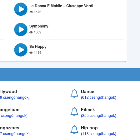
La Donna E Mobile – Giuseppe Verdi
1576
Symphony
1889
So Happy
1489
llywood
Dance
69 csengőhangok)
(612 csengőhangok)
angélium
Filmek
8 csengőhangok)
(255 csengőhangok)
ngszeres
Hip hop
17 csengőhangok)
(118 csengőhangok)