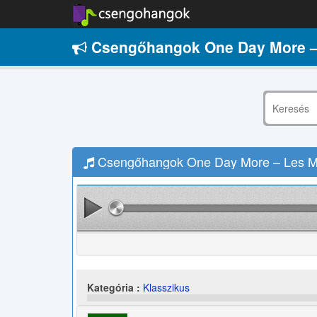
Csengőhangok One Day More – 
Csengőhangok One Day More – Les Mis
Kategória :
Klasszikus