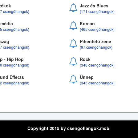
tékok
Jazz és Blues
37 csengőhangok)
(171 csengőhangok)
média
Korean
35 csengőhangok)
(465 csengőhangok)
szág
Pihentető zene
07 csengőhangok)
(97 csengőhangok)
p - Hip Hop
Rock
50 csengőhangok)
(348 csengőhangok)
und Effects
Ünnep
22 csengőhangok)
(345 csengőhangok)
Copyright 2015 by csengohangok.mobi