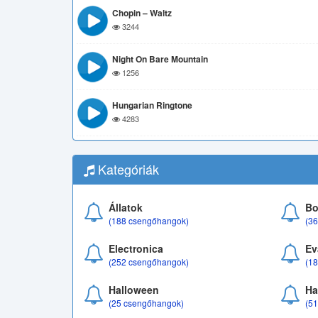
Chopin – Waltz
3244
Night On Bare Mountain
1256
Hungarian Ringtone
4283
Kategóriák
Állatok
Bo
(188 csengőhangok)
(3
Electronica
Ev
(252 csengőhangok)
(1
Halloween
Ha
(25 csengőhangok)
(5