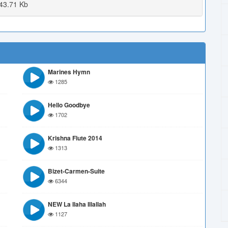
43.71 Kb
Marines Hymn
1285
Hello Goodbye
1702
Krishna Flute 2014
1313
Bizet-Carmen-Suite
6344
NEW La Ilaha Illallah
1127