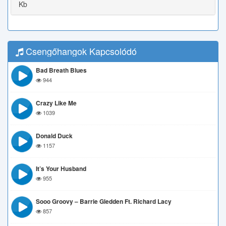
Kb
Csengőhangok Kapcsolódó
Bad Breath Blues
944
Crazy Like Me
1039
Donald Duck
1157
It’s Your Husband
955
Sooo Groovy – Barrie Gledden Ft. Richard Lacy
857