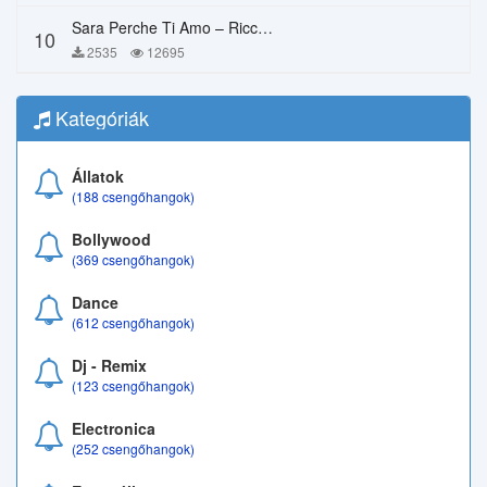
Sara Perche Ti Amo – Ricchi E Poveri
10
2535
12695
Kategóriák
Állatok
(188 csengőhangok)
Bollywood
(369 csengőhangok)
Dance
(612 csengőhangok)
Dj - Remix
(123 csengőhangok)
Electronica
(252 csengőhangok)