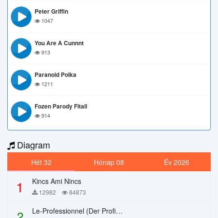
Peter Griffin
1047
You Are A Cunnnt
913
Paranoid Polka
1211
Fozen Parody Fitall
914
Diagram
Hét 32
Hónap 08
Év 2026
Kincs Ami Nincs
1
12982
84873
Le-Professionnel (Der Profi) – Chi Mai
2