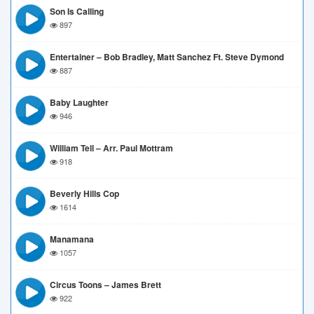
Son Is Calling
897
Entertainer – Bob Bradley, Matt Sanchez Ft. Steve Dymond
887
Baby Laughter
946
William Tell – Arr. Paul Mottram
918
Beverly Hills Cop
1614
Manamana
1057
Circus Toons – James Brett
922