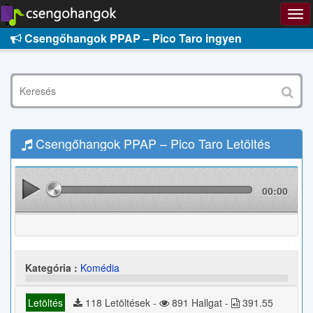
Csengőhangok PPAP – Pico Taro ingyen
Csengőhangok PPAP – Pico Taro Letöltés
00:00
Kategória :
Komédia
Letöltés
118 Letöltések -
891 Hallgat -
391.55