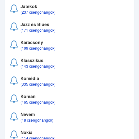
Játékok
(237 csengőhangok)
Jazz és Blues
(171 csengőhangok)
Karácsony
(109 csengőhangok)
Klasszikus
(143 csengőhangok)
Komédia
(335 csengőhangok)
Korean
(465 csengőhangok)
Nevem
(48 csengőhangok)
Nokia
(114 csengőhangok)