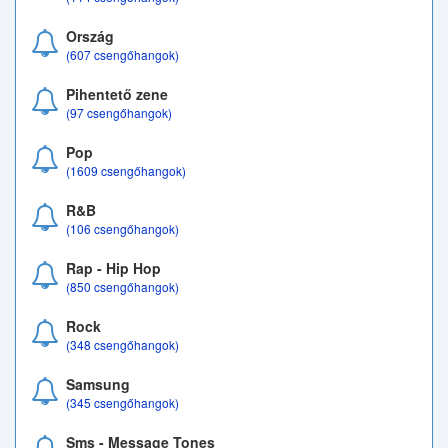
Ország
(607 csengőhangok)
Pihentető zene
(97 csengőhangok)
Pop
(1609 csengőhangok)
R&B
(106 csengőhangok)
Rap - Hip Hop
(850 csengőhangok)
Rock
(348 csengőhangok)
Samsung
(345 csengőhangok)
Sms - Message Tones