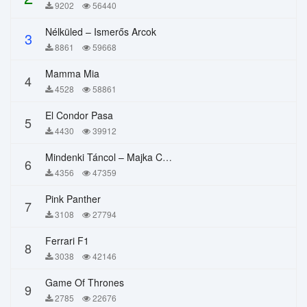
9202
56440
Nélküled – Ismerős Arcok
3
8861
59668
Mamma Mia
4
4528
58861
El Condor Pasa
5
4430
39912
Mindenki Táncol – Majka Curtis, Péter Majoros
6
4356
47359
Pink Panther
7
3108
27794
Ferrari F1
8
3038
42146
Game Of Thrones
9
2785
22676