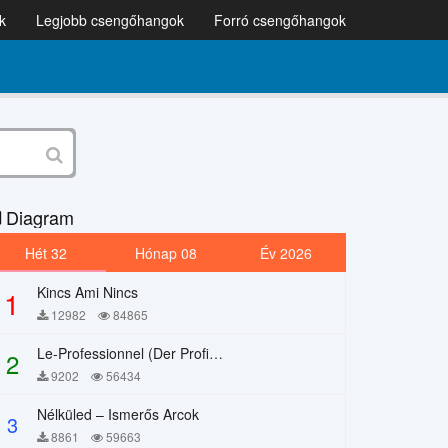
k
Legjobb csengőhangok
Forró csengőhangok
Diagram
Hét 32
Hónap 08
Év 2026
Kincs Ami Nincs
1
12982
84865
Le-Professionnel (Der Profi) – Chi Mai
2
9202
56434
Nélküled – Ismerős Arcok
3
8861
59663