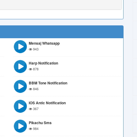
Mensaj Whatsapp
943
Harp Notification
878
BBM Tone Notification
846
IOS Antic Notification
367
Pikachu Sms
984