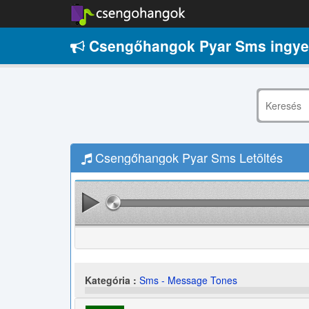
Csengőhangok Pyar Sms ingy
Csengőhangok Pyar Sms Letöltés
Kategória :
Sms - Message Tones