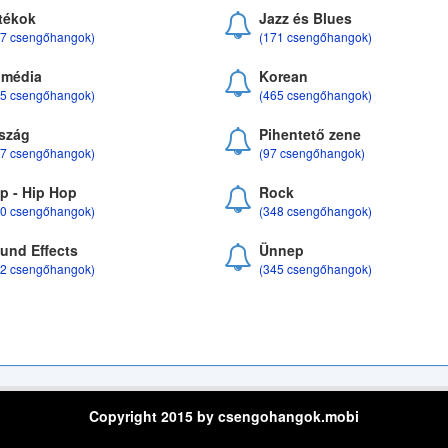
tékok
Jazz és Blues
37 csengőhangok)
(171 csengőhangok)
média
Korean
35 csengőhangok)
(465 csengőhangok)
szág
Pihentető zene
07 csengőhangok)
(97 csengőhangok)
p - Hip Hop
Rock
50 csengőhangok)
(348 csengőhangok)
und Effects
Ünnep
22 csengőhangok)
(345 csengőhangok)
Copyright 2015 by csengohangok.mobi