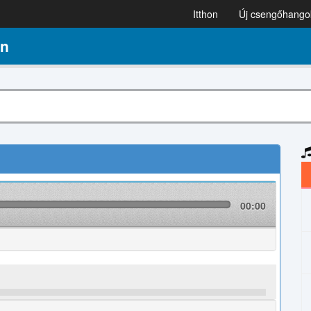
Itthon
Új csengőhango
en
00:00