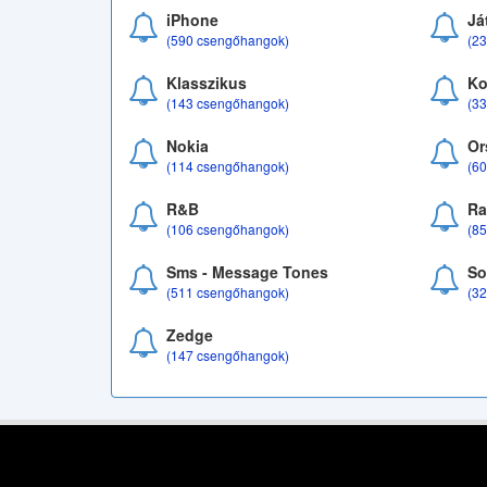
iPhone
Já
(590 csengőhangok)
(2
Klasszikus
Ko
(143 csengőhangok)
(3
Nokia
Or
(114 csengőhangok)
(6
R&B
Ra
(106 csengőhangok)
(8
Sms - Message Tones
So
(511 csengőhangok)
(3
Zedge
(147 csengőhangok)