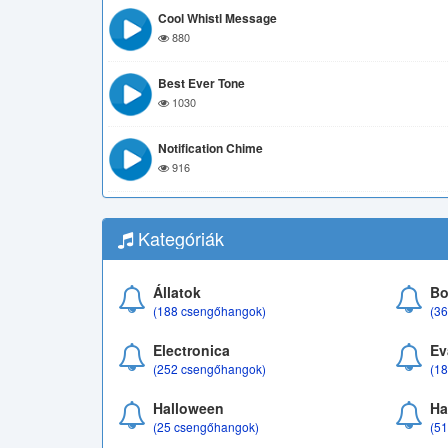
Cool Whistl Message
880
Best Ever Tone
1030
Notification Chime
916
Kategóriák
Állatok
Bo
(188 csengőhangok)
(3
Electronica
Ev
(252 csengőhangok)
(1
Halloween
Ha
(25 csengőhangok)
(5