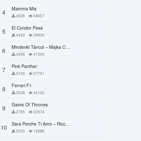
Mamma Mia
4
4528
58857
El Condor Pasa
5
4430
39906
Mindenki Táncol – Majka Curtis, Péter Majoros
6
4356
47356
Pink Panther
7
3108
27791
Ferrari F1
8
3038
42142
Game Of Thrones
9
2785
22674
Sara Perche Ti Amo – Ricchi E Poveri
10
2535
12688