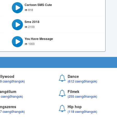
Cartoon SMS Cute
818
Sms 2018
2103
You Have Message
1003
llywood
Dance
69 csengőhangok)
(612 csengőhangok)
angélium
Filmek
8 csengőhangok)
(255 csengőhangok)
ngszeres
Hip hop
17 csengőhangok)
(118 csengőhangok)