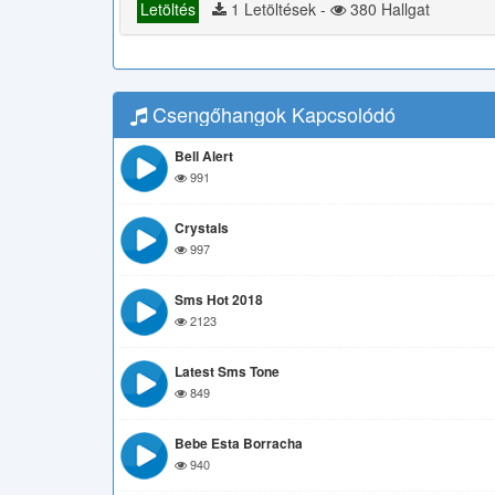
Letöltés
1 Letöltések -
380 Hallgat
Csengőhangok Kapcsolódó
Bell Alert
991
Crystals
997
Sms Hot 2018
2123
Latest Sms Tone
849
Bebe Esta Borracha
940