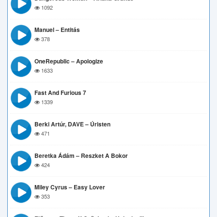
1092
Manuel – Entitás
378
OneRepublic – Apologize
1633
Fast And Furious 7
1339
Berki Artúr, DAVE – Úristen
471
Beretka Ádám – Reszket A Bokor
424
Miley Cyrus – Easy Lover
353