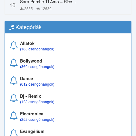
Sara Perche Ti Amo – Ricchi E Poveri
10
2535
12689
Kategóriák
Állatok
(188 csengőhangok)
Bollywood
(369 csengőhangok)
Dance
(612 csengőhangok)
Dj - Remix
(123 csengőhangok)
Electronica
(252 csengőhangok)
Evangélium