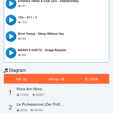
Előzetes Tboss X Csík Laci – Hajnalcsillag
401
I Do – 911 – 2
1231
Brett Young – Sleep Without You
946
MARIO X KRETZ – Drága Rózsám
362
Diagram
Hét 32
Hónap 08
Év 2026
Kincs Ami Nincs
1
12982
84867
Le-Professionnel (Der Profi) – Chi Mai
2
9202
56436