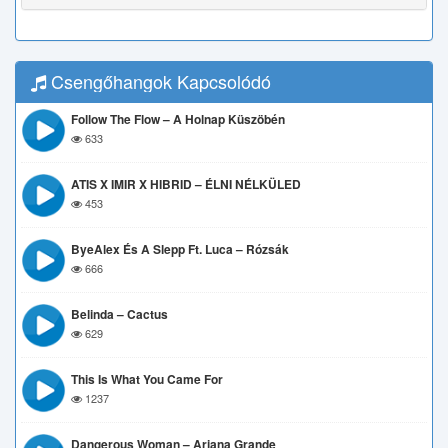
Csengőhangok Kapcsolódó
Follow The Flow – A Holnap Küszöbén
633
ATIS X IMIR X HIBRID – ÉLNI NÉLKÜLED
453
ByeAlex És A Slepp Ft. Luca – Rózsák
666
Belinda – Cactus
629
This Is What You Came For
1237
Dangerous Woman – Ariana Grande