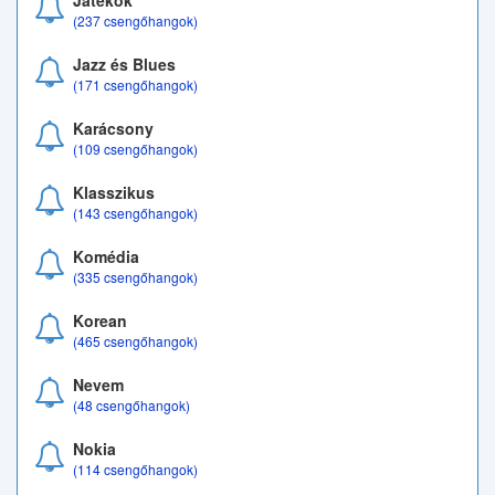
Játékok
(237 csengőhangok)
Jazz és Blues
(171 csengőhangok)
Karácsony
(109 csengőhangok)
Klasszikus
(143 csengőhangok)
Komédia
(335 csengőhangok)
Korean
(465 csengőhangok)
Nevem
(48 csengőhangok)
Nokia
(114 csengőhangok)