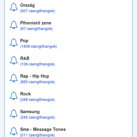
Ország
(607 csengőhangok)
Pihentető zene
(97 csengőhangok)
Pop
(1609 csengőhangok)
R&B
(106 csengőhangok)
Rap - Hip Hop
(850 csengőhangok)
Rock
(348 csengőhangok)
Samsung
(345 csengőhangok)
Sms - Message Tones
(511 csengőhangok)