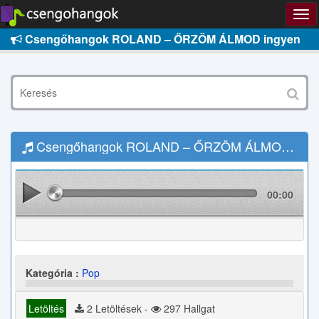
Csengőhangok ROLAND – ŐRZÖM ÁLMOD ingyen
Csengőhangok ROLAND – ŐRZÖM ÁLMOD Letöltés
00:00
Kategória :
Pop
Letöltés
2 Letöltések -
297 Hallgat