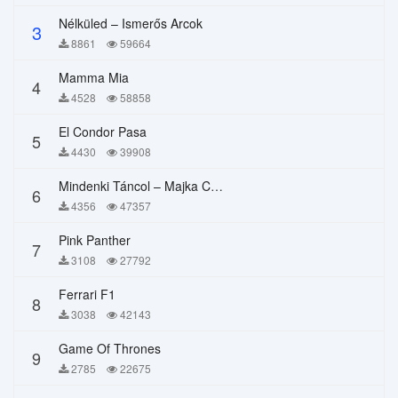
Nélküled – Ismerős Arcok
3
8861
59664
Mamma Mia
4
4528
58858
El Condor Pasa
5
4430
39908
Mindenki Táncol – Majka Curtis, Péter Majoros
6
4356
47357
Pink Panther
7
3108
27792
Ferrari F1
8
3038
42143
Game Of Thrones
9
2785
22675