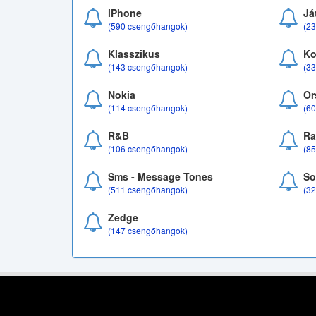
iPhone
Já
(590 csengőhangok)
(2
Klasszikus
Ko
(143 csengőhangok)
(3
Nokia
Or
(114 csengőhangok)
(6
R&B
Ra
(106 csengőhangok)
(8
Sms - Message Tones
So
(511 csengőhangok)
(3
Zedge
(147 csengőhangok)