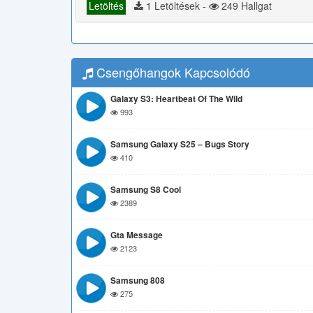
Letöltés
1 Letöltések -
249 Hallgat
Csengőhangok Kapcsolódó
Galaxy S3: Heartbeat Of The Wild
993
Samsung Galaxy S25 – Bugs Story
410
Samsung S8 Cool
2389
Gta Message
2123
Samsung 808
275