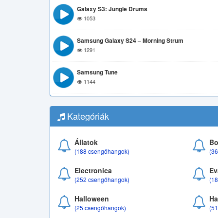
Galaxy S3: Jungle Drums
1053
Samsung Galaxy S24 – Morning Strum
1291
Samsung Tune
1144
Kategóriák
Állatok
Bo
(188 csengőhangok)
(3
Electronica
Ev
(252 csengőhangok)
(1
Halloween
Ha
(25 csengőhangok)
(5