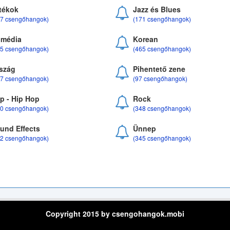
tékok
Jazz és Blues
37 csengőhangok)
(171 csengőhangok)
média
Korean
35 csengőhangok)
(465 csengőhangok)
szág
Pihentető zene
07 csengőhangok)
(97 csengőhangok)
p - Hip Hop
Rock
50 csengőhangok)
(348 csengőhangok)
und Effects
Ünnep
22 csengőhangok)
(345 csengőhangok)
Copyright 2015 by csengohangok.mobi