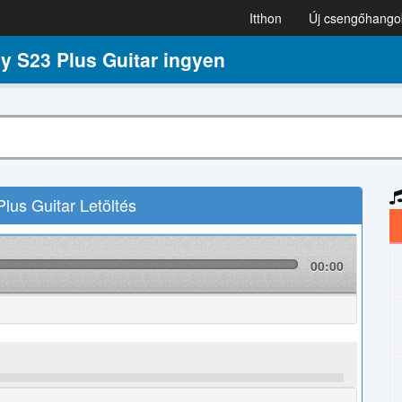
Itthon
Új csengőhango
S23 Plus Guitar ingyen
s Guitar Letöltés
00:00