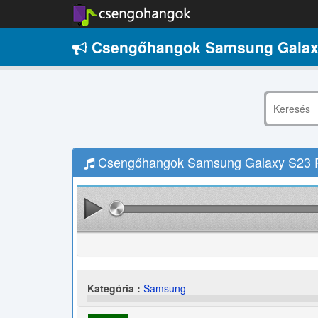
Csengőhangok Samsung Galaxy 
Csengőhangok Samsung Galaxy S23 Plu
Kategória :
Samsung