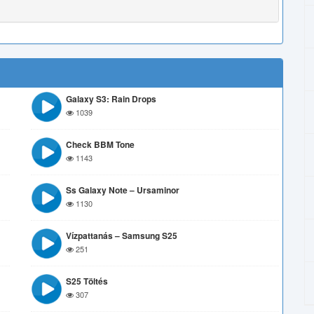
Galaxy S3: Rain Drops
1039
Check BBM Tone
1143
Ss Galaxy Note – Ursaminor
1130
Vízpattanás – Samsung S25
251
S25 Töltés
307