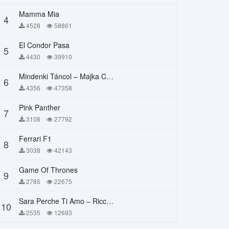
Mamma Mia
4
4528
58861
El Condor Pasa
5
4430
39910
Mindenki Táncol – Majka Curtis, Péter Majoros
6
4356
47358
Pink Panther
7
3108
27792
Ferrari F1
8
3038
42143
Game Of Thrones
9
2785
22675
Sara Perche Ti Amo – Ricchi E Poveri
10
2535
12693