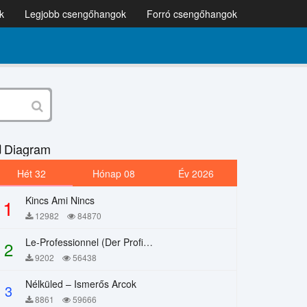
k
Legjobb csengőhangok
Forró csengőhangok
Diagram
Hét 32
Hónap 08
Év 2026
Kincs Ami Nincs
1
12982
84870
Le-Professionnel (Der Profi) – Chi Mai
2
9202
56438
Nélküled – Ismerős Arcok
3
8861
59666