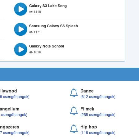
Galaxy S3 Lake Song
1119
Samsung Galaxy S6 Splash
1171
Galaxy Note School
1016
llywood
Dance
69 csengőhangok)
(612 csengőhangok)
angélium
Filmek
8 csengőhangok)
(255 csengőhangok)
ngszeres
Hip hop
17 csengőhangok)
(118 csengőhangok)