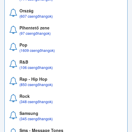
Ország
(607 csengőhangok)
Pihentető zene
(97 csengőhangok)
Pop
(1609 csengőhangok)
R&B
(106 csengőhangok)
Rap - Hip Hop
(850 csengőhangok)
Rock
(348 csengőhangok)
Samsung
(345 csengőhangok)
Sms - Message Tones