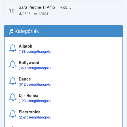
Sara Perche Ti Amo – Ricchi E Poveri
10
2535
12694
Kategóriák
Állatok
(188 csengőhangok)
Bollywood
(369 csengőhangok)
Dance
(612 csengőhangok)
Dj - Remix
(123 csengőhangok)
Electronica
(252 csengőhangok)