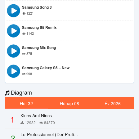
Samsung Song 3
1221
Samsung S5 Remix
1142
Samsung Mix Song
875
Samsung Galaxy S6 – New
998
Diagram
Hét 32
Hónap 08
Év 2026
Kincs Ami Nincs
1
12982
84870
Le-Professionnel (Der Profi) – Chi Mai
2