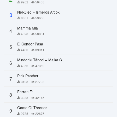
9202
56438
Nélküled – Ismerős Arcok
3
8861
59666
Mamma Mia
4
4528
58861
El Condor Pasa
5
4430
39911
Mindenki Táncol – Majka Curtis, Péter Majoros
6
4356
47359
Pink Panther
7
3108
27793
Ferrari F1
8
3038
42145
Game Of Thrones
9
2785
22675