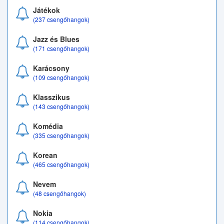
Játékok
(237 csengőhangok)
Jazz és Blues
(171 csengőhangok)
Karácsony
(109 csengőhangok)
Klasszikus
(143 csengőhangok)
Komédia
(335 csengőhangok)
Korean
(465 csengőhangok)
Nevem
(48 csengőhangok)
Nokia
(114 csengőhangok)