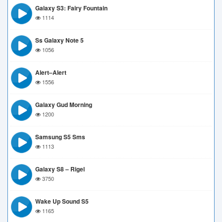
Galaxy S3: Fairy Fountain
1114
Ss Galaxy Note 5
1056
Alert–Alert
1556
Galaxy Gud Morning
1200
Samsung S5 Sms
1113
Galaxy S8 – Rigel
3750
Wake Up Sound S5
1165