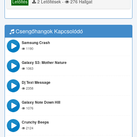
Letöltés
2 Letöltések -
276 Hallgat
Csengőhangok Kapcsolódó
Samsung Crash
1190
Galaxy S3: Mother Nature
1063
Dj Text Message
2358
Galaxy Note Down Hill
1076
Crunchy Beeps
2124