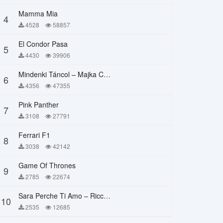
Mamma Mia
4
4528
58857
El Condor Pasa
5
4430
39906
Mindenki Táncol – Majka Curtis, Péter Majoros
6
4356
47355
Pink Panther
7
3108
27791
Ferrari F1
8
3038
42142
Game Of Thrones
9
2785
22674
Sara Perche Ti Amo – Ricchi E Poveri
10
2535
12685