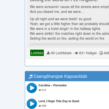
We were screamin' cause all the streets were empt
And you kissed me, and we were...
Up all night and we were feelin' so good
Yeah, we got a little higher than we probably shoul
We were in a hotel singin' in the hallway lights
We were strikin' the matches right down to the ash
Setting the world on fire, setting the world on fire
Letöltés
99 Letöltések -
831 Hallgat -
468
Csengőhangok Kapcsolódó
Carolina – Parmalee
815
Lord, I Hope This Day Is Good
999