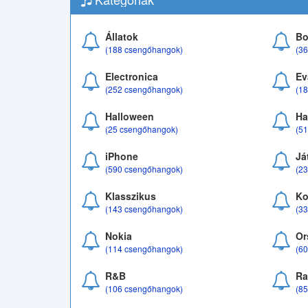
Állatok
Bo
(188 csengőhangok)
(3
Electronica
Ev
(252 csengőhangok)
(1
Halloween
Ha
(25 csengőhangok)
(5
iPhone
Já
(590 csengőhangok)
(2
Klasszikus
Ko
(143 csengőhangok)
(3
Nokia
Or
(114 csengőhangok)
(6
R&B
Ra
(106 csengőhangok)
(8