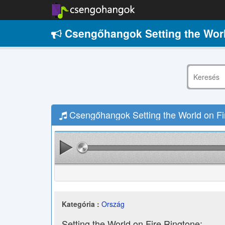
Csengőhangok Setting the Worl
Csengőhangok Setting the World on Fi
Kategória :
Ország
Setting the World on Fire Ringtone: