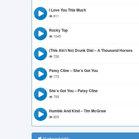
I Love You This Much
811
Rocky Top
1045
(This Ain’t No) Drunk Dial – A Thousand Horses
728
Patsy Cline – She’s Got You
773
She’s Got You – Patsy Cline
759
Humble And Kind – Tim McGraw
805
Kategóriák