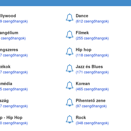
llywood
Dance
69 csengőhangok)
(612 csengőhangok)
angélium
Filmek
8 csengőhangok)
(255 csengőhangok)
ngszeres
Hip hop
17 csengőhangok)
(118 csengőhangok)
tékok
Jazz és Blues
37 csengőhangok)
(171 csengőhangok)
média
Korean
35 csengőhangok)
(465 csengőhangok)
szág
Pihentető zene
07 csengőhangok)
(97 csengőhangok)
p - Hip Hop
Rock
50 csengőhangok)
(348 csengőhangok)