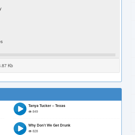
y
d
es
.87 Kb
Tanya Tucker – Texas
849
Why Don’t We Get Drunk
828