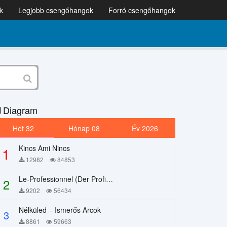
k
Legjobb csengőhangok
Forró csengőhangok
Diagram
Hét 32
Hónap 08
Év 2026
Kincs Ami Nincs
1
12982
84853
Le-Professionnel (Der Profi) – Chi Mai
2
9202
56434
Nélküled – Ismerős Arcok
3
8861
59663