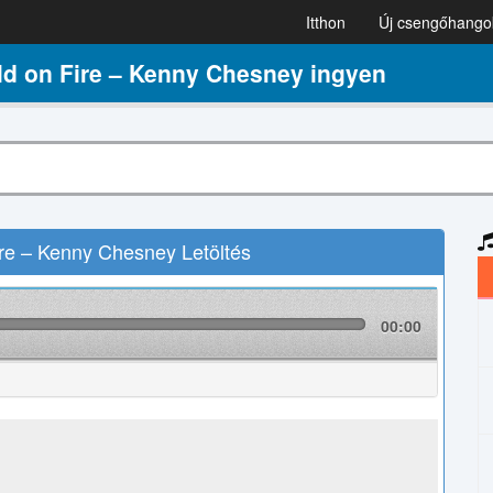
Itthon
Új csengőhango
d on Fire – Kenny Chesney ingyen
re – Kenny Chesney Letöltés
00:00