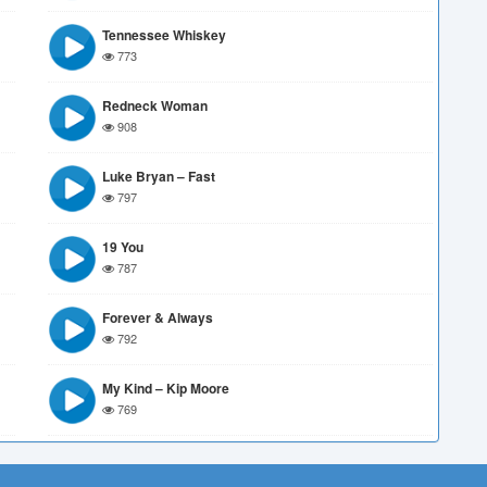
Tennessee Whiskey
773
Redneck Woman
908
Luke Bryan – Fast
797
19 You
787
Forever & Always
792
My Kind – Kip Moore
769