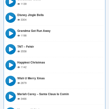
1139
Disney Jingle Bells
3304
Grandma Got Run Away
1198
TNT – Fehér
3558
Happiest Christmas
1142
Wish U Merry Xmas
2879
Mariah Carey – Santa Claus Is Comin
3466