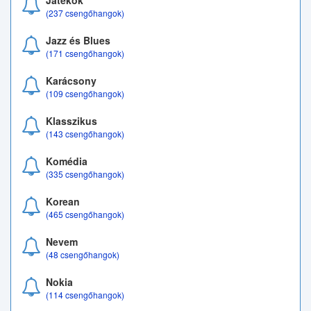
Játékok
(237 csengőhangok)
Jazz és Blues
(171 csengőhangok)
Karácsony
(109 csengőhangok)
Klasszikus
(143 csengőhangok)
Komédia
(335 csengőhangok)
Korean
(465 csengőhangok)
Nevem
(48 csengőhangok)
Nokia
(114 csengőhangok)