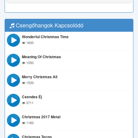
Csengőhangok Kapcsolódó
Wonderful Christmas Time
1600
Meaning Of Christmas
1050
Merry Christmas All
1533
Csendes Éj
3711
Christmas 2017 Metal
1183
Christmas Tecno