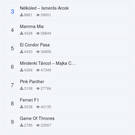
Nélküled – Ismerős Arcok
3
8861
59651
Mamma Mia
4
4528
58849
El Condor Pasa
5
4430
39895
Mindenki Táncol – Majka Curtis, Péter Majoros
6
4356
47349
Pink Panther
7
3108
27784
Ferrari F1
8
3038
42135
Game Of Thrones
9
2785
22667