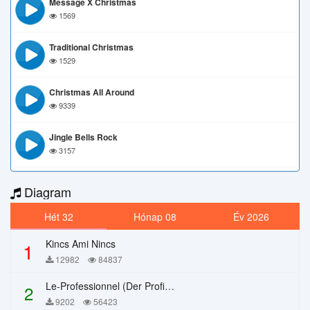
Message X Christmas
1569
Traditional Christmas
1529
Christmas All Around
9339
Jingle Bells Rock
3157
Diagram
Hét 32
Hónap 08
Év 2026
Kincs Ami Nincs
1
12982
84837
Le-Professionnel (Der Profi) – Chi Mai
2
9202
56423