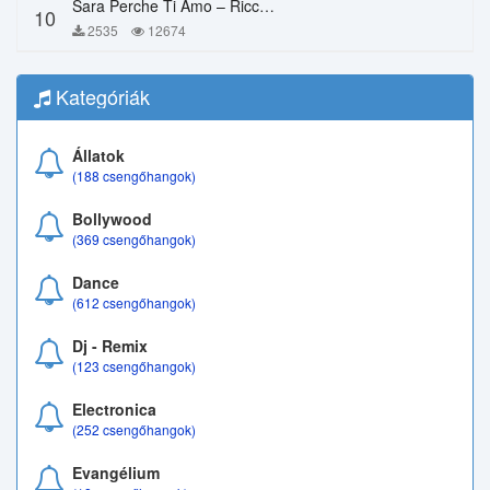
Sara Perche Ti Amo – Ricchi E Poveri
10
2535
12674
Kategóriák
Állatok
(188 csengőhangok)
Bollywood
(369 csengőhangok)
Dance
(612 csengőhangok)
Dj - Remix
(123 csengőhangok)
Electronica
(252 csengőhangok)
Evangélium