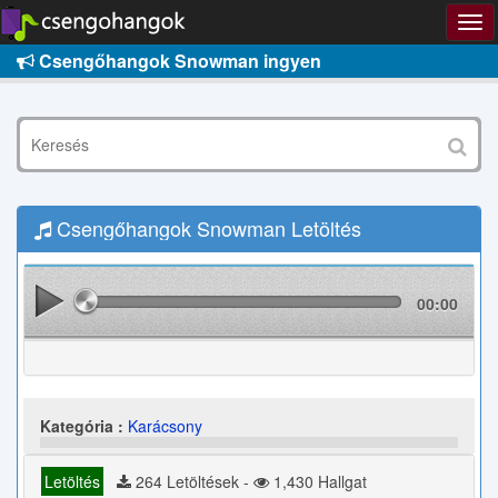
Csengőhangok Snowman ingyen
Csengőhangok Snowman Letöltés
00:00
Kategória :
Karácsony
Letöltés
264 Letöltések -
1,430 Hallgat