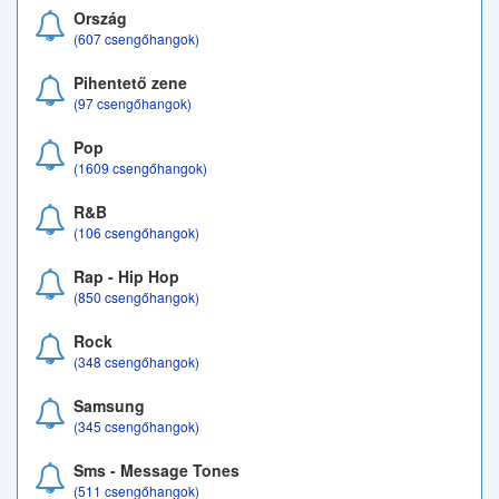
Ország
(607 csengőhangok)
Pihentető zene
(97 csengőhangok)
Pop
(1609 csengőhangok)
R&B
(106 csengőhangok)
Rap - Hip Hop
(850 csengőhangok)
Rock
(348 csengőhangok)
Samsung
(345 csengőhangok)
Sms - Message Tones
(511 csengőhangok)