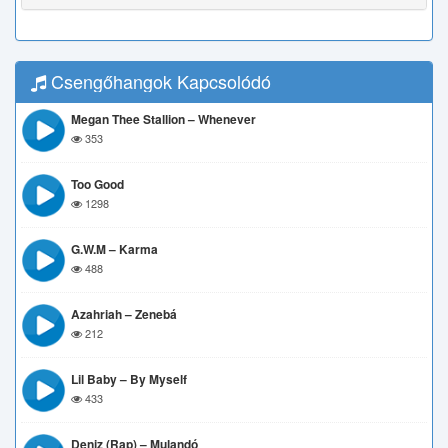
Csengőhangok Kapcsolódó
Megan Thee Stallion – Whenever
353
Too Good
1298
G.w.M – Karma
488
Azahriah – Zenebá
212
Lil Baby – By Myself
433
Deniz (Rap) – Mulandó