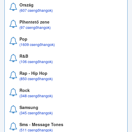
Ország
(607 csengőhangok)
Pihentető zene
(97 csengőhangok)
Pop
(1609 csengőhangok)
R&B
(106 csengőhangok)
Rap - Hip Hop
(850 csengőhangok)
Rock
(348 csengőhangok)
Samsung
(345 csengőhangok)
Sms - Message Tones
(511 csengőhangok)