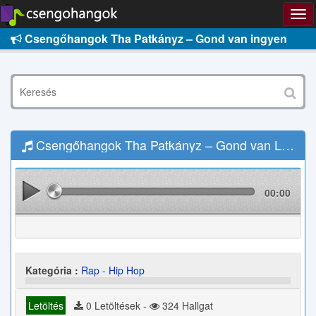
Csengőhangok Tha Patkányz – Gond van ingyen
Csengőhangok Tha Patkányz – Gond van Letöltés
00:00
Kategória :
Rap - Hip Hop
Letöltés
0 Letöltések -
324 Hallgat