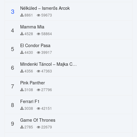
Nélküled – Ismerős Arcok
3
8861
59673
Mamma Mia
4
4528
58864
El Condor Pasa
5
4430
39917
Mindenki Táncol – Majka Curtis, Péter Majoros
6
4356
47363
Pink Panther
7
3108
27796
Ferrari F1
8
3038
42151
Game Of Thrones
9
2785
22679