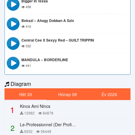
Bigger In Texas
456
Bekszi – Ahogy Dobban A Szív
416
Central Cee X Sexyy Red – GUILT TRIPPIN
332
MANDULA – BORDERLINE
441
Diagram
Hét 33
Hónap 08
Év 2026
Kincs Ami Nincs
1
12982
84878
Le-Professionnel (Der Profi) – Chi Mai
2
9202
56448