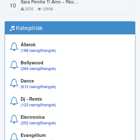
Sara Perche Ti Amo – Ricchi E Poveri
10
2535
12698
Kategóriák
Állatok
(188 csengőhangok)
Bollywood
(369 csengőhangok)
Dance
(612 csengőhangok)
Dj - Remix
(123 csengőhangok)
Electronica
(252 csengőhangok)
Evangélium