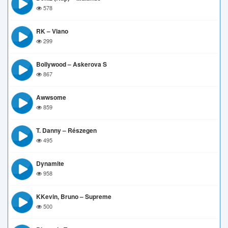
578
RK – Viano
299
Bollywood – Askerova S
867
Awwsome
859
T. Danny – Részegen
495
Dynamite
958
KKevin, Bruno – Supreme
500