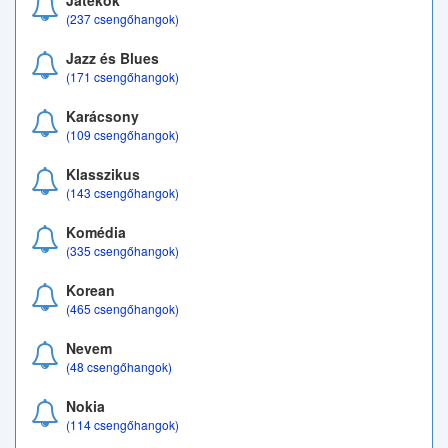
Játékok
(237 csengőhangok)
Jazz és Blues
(171 csengőhangok)
Karácsony
(109 csengőhangok)
Klasszikus
(143 csengőhangok)
Komédia
(335 csengőhangok)
Korean
(465 csengőhangok)
Nevem
(48 csengőhangok)
Nokia
(114 csengőhangok)