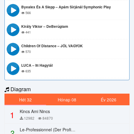
Byealex És A Slepp – Apám Sírjánál Symphonic Play
566
Király Viktor – DeBerúgtam
441
Children Of Distance – JÓL VAGYOK
570
LUCA – Itt Hagytál
635
Diagram
Hét 32
Hónap 08
Év 2026
Kincs Ami Nincs
1
12982
84870
Le-Professionnel (Der Profi) – Chi Mai
2