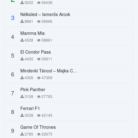
9202
56438
Nélküled – Ismerős Arcok
3
8861
59666
Mamma Mia
4
4528
58861
El Condor Pasa
5
4430
39911
Mindenki Táncol – Majka Curtis, Péter Majoros
6
4356
47359
Pink Panther
7
3108
27793
Ferrari F1
8
3038
42145
Game Of Thrones
9
2785
22675