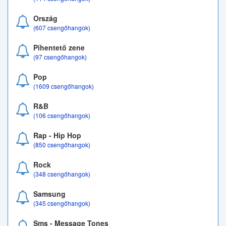
Ország
(607 csengőhangok)
Pihentető zene
(97 csengőhangok)
Pop
(1609 csengőhangok)
R&B
(106 csengőhangok)
Rap - Hip Hop
(850 csengőhangok)
Rock
(348 csengőhangok)
Samsung
(345 csengőhangok)
Sms - Message Tones