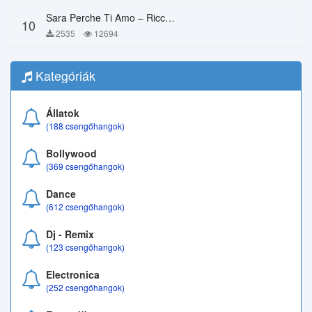
Sara Perche Ti Amo – Ricchi E Poveri
10
2535
12694
Kategóriák
Állatok
(188 csengőhangok)
Bollywood
(369 csengőhangok)
Dance
(612 csengőhangok)
Dj - Remix
(123 csengőhangok)
Electronica
(252 csengőhangok)