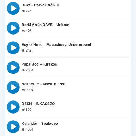
BSW – Szavak Nélkül
775
Berki Artúr, DAVE – Úristen
476
Egytől Hétig – Magashegyi Underground
2421
Papai Joci – Kirakos
2386
Nekem Te – Maya ‘n’ Peti
2609
DESH – INKASSZÓ
690
Kalandor – Soulwave
4004