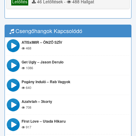
Letöltés
46 Letöltések -
488 Hallgat
Csengőhangok Kapcsolódó
ATISxIMIR – ÖNZŐ SZÍV
468
Get Ugly – Jason Derulo
1086
Pogány Induló – Rab Vagyok
640
Azahriah – 3korty
708
First Love – Utada Hikaru
917