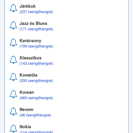
Játékok
(237 csengőhangok)
Jazz és Blues
(171 csengőhangok)
Karácsony
(109 csengőhangok)
Klasszikus
(143 csengőhangok)
Komédia
(335 csengőhangok)
Korean
(465 csengőhangok)
Nevem
(48 csengőhangok)
Nokia
(114 csengőhangok)