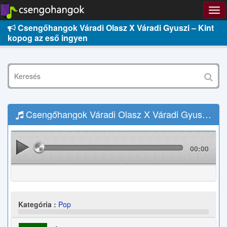
Csengőhangok Váradi Olasz X Váradi Gyuszi – Kint
kopog az eső ingyen
Csengőhangok Váradi Olasz X Váradi Gyuszi – Kint kopog az eső Letöltés
00:00
Kategória :
Pop