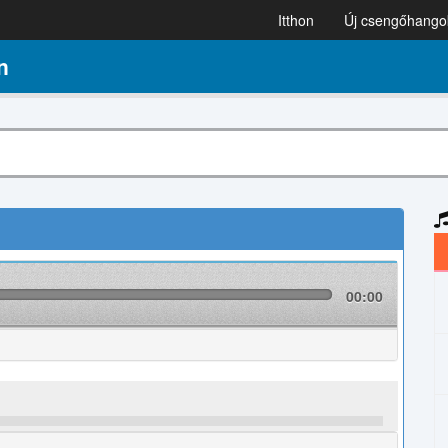
Itthon
Új csengőhango
n
00:00