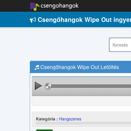
Csengőhangok Wipe Out ingye
Csengőhangok Wipe Out Letöltés
Kategória :
Hangszeres