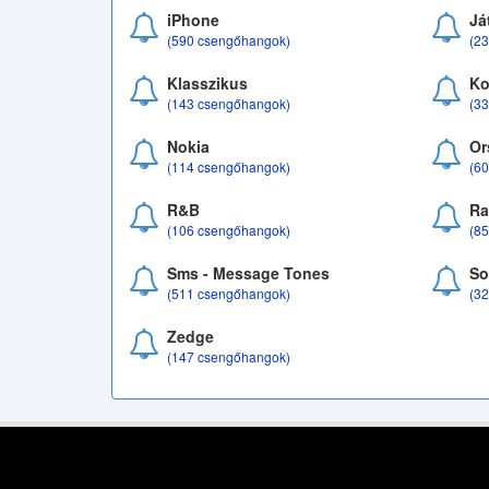
iPhone
Já
(590 csengőhangok)
(2
Klasszikus
Ko
(143 csengőhangok)
(3
Nokia
Or
(114 csengőhangok)
(6
R&B
Ra
(106 csengőhangok)
(8
Sms - Message Tones
So
(511 csengőhangok)
(3
Zedge
(147 csengőhangok)