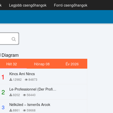
k
Legjobb csengőhangok
Forró csengőhangok
Diagram
Hét 32
Hónap 08
Év 2026
Kincs Ami Nincs
1
12982
84873
Le-Professionnel (Der Profi) – Chi Mai
2
9202
56440
Nélküled – Ismerős Arcok
3
8861
59668