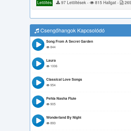
Letöltés
97 Letöltések -
815 Hallgat -
269
Csengőhangok Kapcsolódó
Song From A Secret Garden
844
Laura
1006
Classical Love Songs
954
Pehla Nasha Flute
905
Wonderland By Night
893