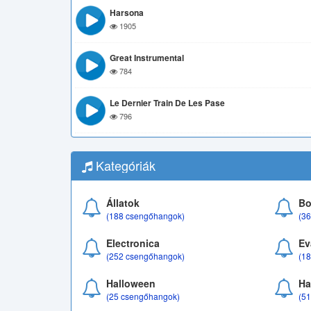
Harsona
1905
Great Instrumental
784
Le Dernier Train De Les Pase
796
Kategóriák
Állatok
Bo
(188 csengőhangok)
(3
Electronica
Ev
(252 csengőhangok)
(1
Halloween
Ha
(25 csengőhangok)
(5