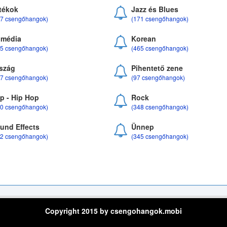
tékok
Jazz és Blues
37 csengőhangok)
(171 csengőhangok)
média
Korean
35 csengőhangok)
(465 csengőhangok)
szág
Pihentető zene
07 csengőhangok)
(97 csengőhangok)
p - Hip Hop
Rock
50 csengőhangok)
(348 csengőhangok)
und Effects
Ünnep
22 csengőhangok)
(345 csengőhangok)
Copyright 2015 by csengohangok.mobi