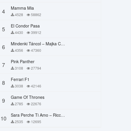
Mamma Mia
4
4528
58862
El Condor Pasa
5
4430
39912
Mindenki Táncol – Majka Curtis, Péter Majoros
6
4356
47360
Pink Panther
7
3108
27794
Ferrari F1
8
3038
42146
Game Of Thrones
9
2785
22676
Sara Perche Ti Amo – Ricchi E Poveri
10
2535
12695