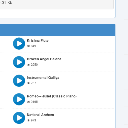
.01 Kb
Krishna Flute
849
Broken Angel Helena
2550
Instrumental Galliya
757
Romeo – Juliet (Classic Piano)
2195
National Anthem
973