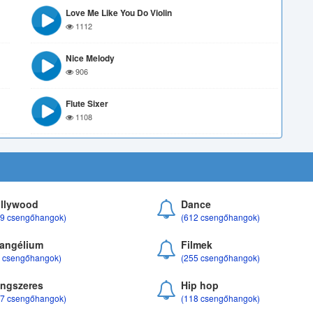
Love Me Like You Do Violin
1112
Nice Melody
906
Flute Sixer
1108
llywood
Dance
69 csengőhangok)
(612 csengőhangok)
angélium
Filmek
8 csengőhangok)
(255 csengőhangok)
ngszeres
Hip hop
17 csengőhangok)
(118 csengőhangok)