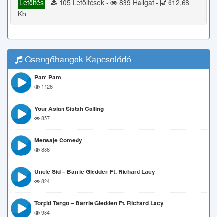
Letöltés
105 Letöltések -
839 Hallgat -
612.68
Kb
Csengőhangok Kapcsolódó
Pam Pam
1126
Your Asian Sistah Calling
857
Mensaje Comedy
886
Uncle Sid – Barrie Gledden Ft. Richard Lacy
824
Torpid Tango – Barrie Gledden Ft. Richard Lacy
984