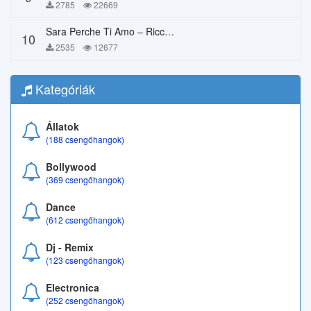
2785
22669
Sara Perche Ti Amo – Ricchi E Poveri
10
2535
12677
Kategóriák
Állatok
(188 csengőhangok)
Bollywood
(369 csengőhangok)
Dance
(612 csengőhangok)
Dj - Remix
(123 csengőhangok)
Electronica
(252 csengőhangok)