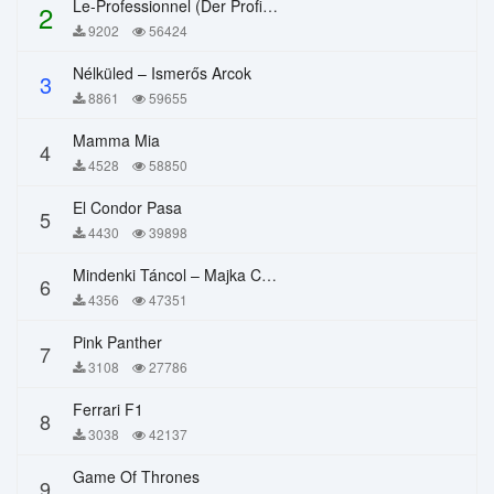
Le-Professionnel (Der Profi) – Chi Mai
2
9202
56424
Nélküled – Ismerős Arcok
3
8861
59655
Mamma Mia
4
4528
58850
El Condor Pasa
5
4430
39898
Mindenki Táncol – Majka Curtis, Péter Majoros
6
4356
47351
Pink Panther
7
3108
27786
Ferrari F1
8
3038
42137
Game Of Thrones
9