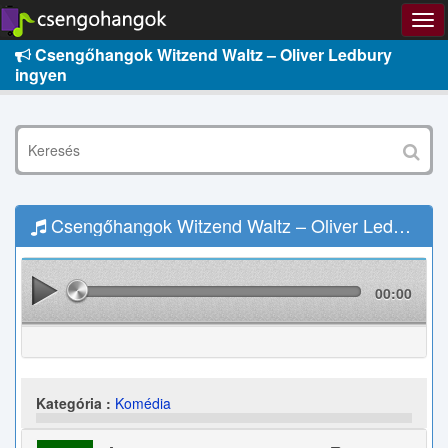
Csengőhangok Witzend Waltz – Oliver Ledbury
ingyen
Csengőhangok Witzend Waltz – Oliver Ledbury Letöltés
00:00
Kategória :
Komédia