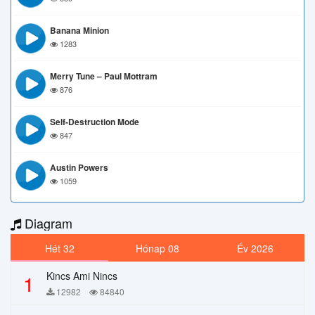
Banana Minion
1283
Merry Tune – Paul Mottram
876
Self-Destruction Mode
847
Austin Powers
1059
Diagram
Hét 32
Hónap 08
Év 2026
Kincs Ami Nincs
1
12982
84840