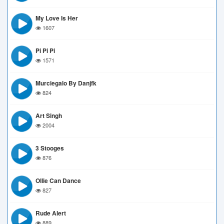
My Love Is Her
1607
Pi Pi Pi
1571
Murciegalo By Danjfk
824
Art Singh
2004
3 Stooges
876
Ollie Can Dance
827
Rude Alert
889