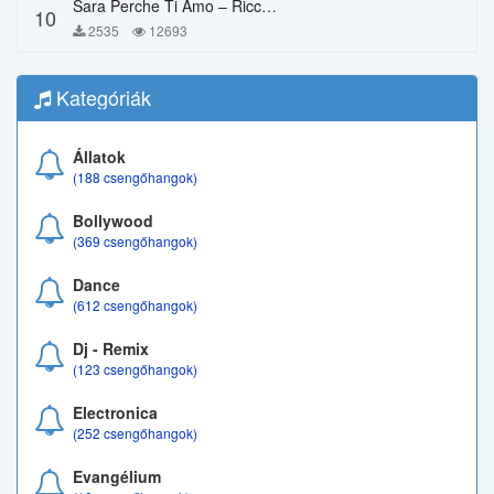
Sara Perche Ti Amo – Ricchi E Poveri
10
2535
12693
Kategóriák
Állatok
(188 csengőhangok)
Bollywood
(369 csengőhangok)
Dance
(612 csengőhangok)
Dj - Remix
(123 csengőhangok)
Electronica
(252 csengőhangok)
Evangélium