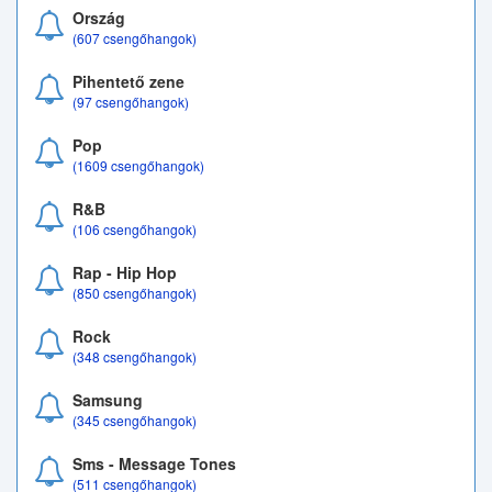
Ország
(607 csengőhangok)
Pihentető zene
(97 csengőhangok)
Pop
(1609 csengőhangok)
R&B
(106 csengőhangok)
Rap - Hip Hop
(850 csengőhangok)
Rock
(348 csengőhangok)
Samsung
(345 csengőhangok)
Sms - Message Tones
(511 csengőhangok)