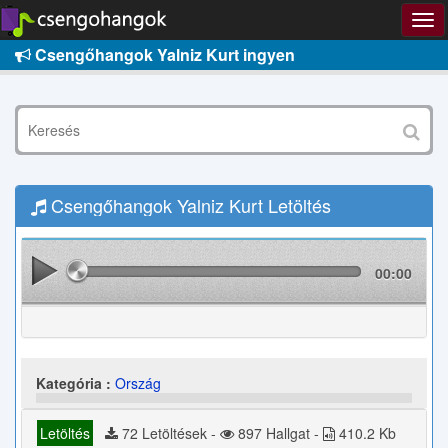
Csengőhangok Yalniz Kurt ingyen
Csengőhangok Yalniz Kurt Letöltés
00:00
Kategória :
Ország
Letöltés
72 Letöltések -
897 Hallgat -
410.2 Kb