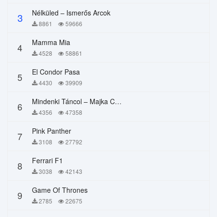
Nélküled – Ismerős Arcok
3
8861
59666
Mamma Mia
4
4528
58861
El Condor Pasa
5
4430
39909
Mindenki Táncol – Majka Curtis, Péter Majoros
6
4356
47358
Pink Panther
7
3108
27792
Ferrari F1
8
3038
42143
Game Of Thrones
9
2785
22675