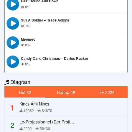
East Bound And Down
840
Still A Soldier – Trace Adkins
740
Meomeo
892
Candy Cane Christmas – Darius Rucker
818
Diagram
Hét 32
Hónap 08
Év 2026
Kincs Ami Nincs
1
12982
84870
Le-Professionnel (Der Profi) – Chi Mai
2
9202
56438