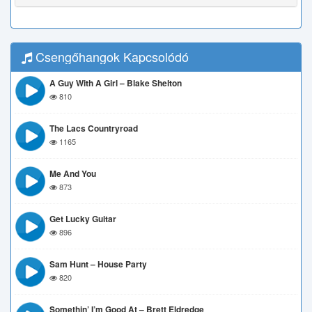
Csengőhangok Kapcsolódó
A Guy With A Girl – Blake Shelton
810
The Lacs Countryroad
1165
Me And You
873
Get Lucky Guitar
896
Sam Hunt – House Party
820
Somethin’ I’m Good At – Brett Eldredge