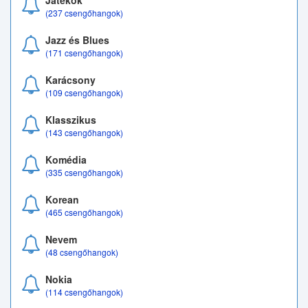
Játékok
(237 csengőhangok)
Jazz és Blues
(171 csengőhangok)
Karácsony
(109 csengőhangok)
Klasszikus
(143 csengőhangok)
Komédia
(335 csengőhangok)
Korean
(465 csengőhangok)
Nevem
(48 csengőhangok)
Nokia
(114 csengőhangok)