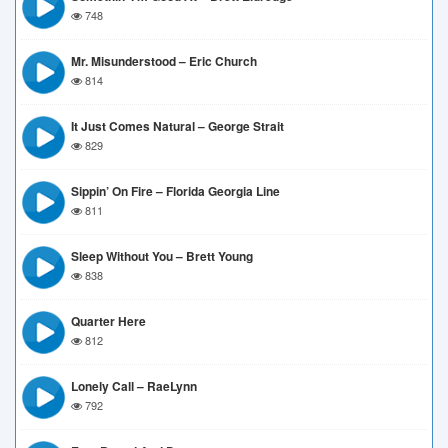
748
Mr. Misunderstood – Eric Church
814
It Just Comes Natural – George Strait
829
Sippin’ On Fire – Florida Georgia Line
811
Sleep Without You – Brett Young
838
Quarter Here
812
Lonely Call – RaeLynn
792