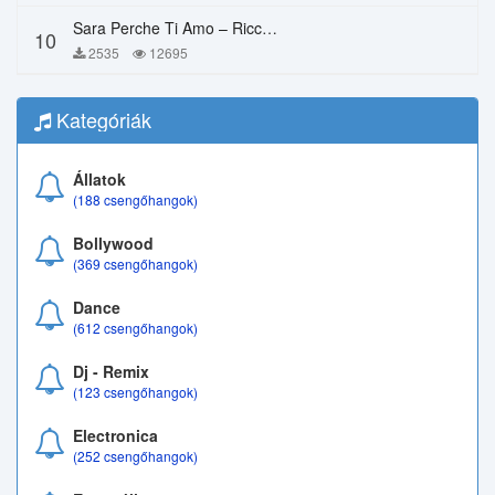
Sara Perche Ti Amo – Ricchi E Poveri
10
2535
12695
Kategóriák
Állatok
(188 csengőhangok)
Bollywood
(369 csengőhangok)
Dance
(612 csengőhangok)
Dj - Remix
(123 csengőhangok)
Electronica
(252 csengőhangok)