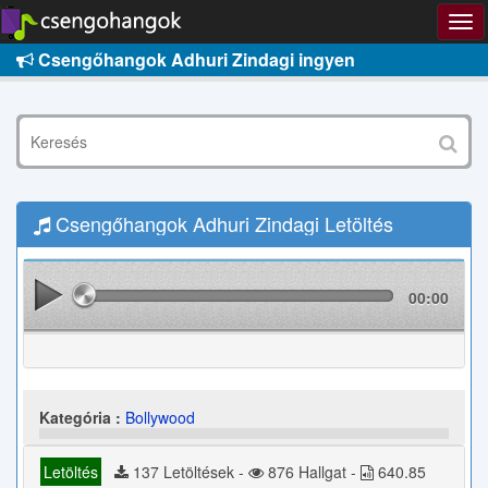
Csengőhangok Adhuri Zindagi ingyen
Csengőhangok Adhuri Zindagi Letöltés
00:00
Kategória :
Bollywood
Letöltés
137 Letöltések -
876 Hallgat -
640.85