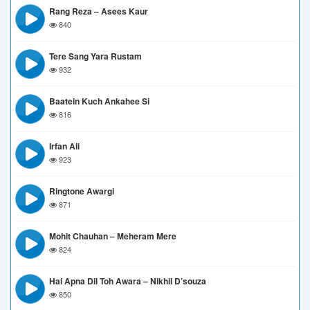
Rang Reza – Asees Kaur
840
Tere Sang Yara Rustam
932
Baatein Kuch Ankahee Si
816
Irfan Ali
923
Ringtone Awargi
871
Mohit Chauhan – Meheram Mere
824
Hai Apna Dil Toh Awara – Nikhil D’souza
850