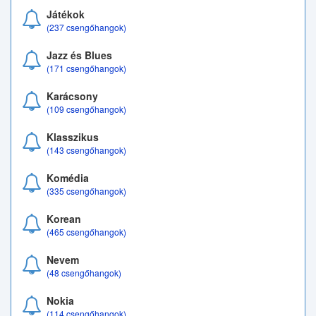
Játékok
(237 csengőhangok)
Jazz és Blues
(171 csengőhangok)
Karácsony
(109 csengőhangok)
Klasszikus
(143 csengőhangok)
Komédia
(335 csengőhangok)
Korean
(465 csengőhangok)
Nevem
(48 csengőhangok)
Nokia
(114 csengőhangok)