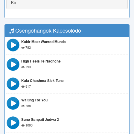
Kb
Csengőhangok Kapcsolódó
Kabir Most Wanted Munda
782
High Heels Te Nachche
793
Kala Chashma Sick Tune
817
Waiting For You
788
Suno Ganpati Judwa 2
1093