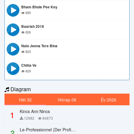
Bham Bhole Pee Key
895
Baarish 2018
826
Naio Jeena Tere Bina
825
Chitta Ve
829
Diagram
Hét 32
Hónap 08
Év 2026
Kincs Ami Nincs
1
12982
84873
Le-Professionnel (Der Profi) – Chi Mai
2