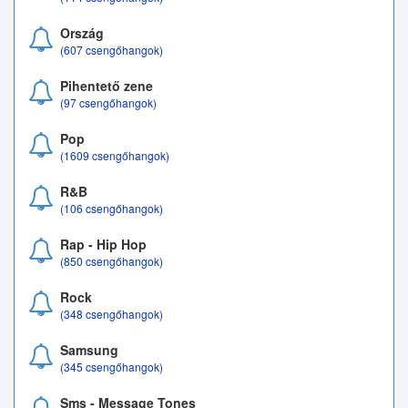
Ország
(607 csengőhangok)
Pihentető zene
(97 csengőhangok)
Pop
(1609 csengőhangok)
R&B
(106 csengőhangok)
Rap - Hip Hop
(850 csengőhangok)
Rock
(348 csengőhangok)
Samsung
(345 csengőhangok)
Sms - Message Tones