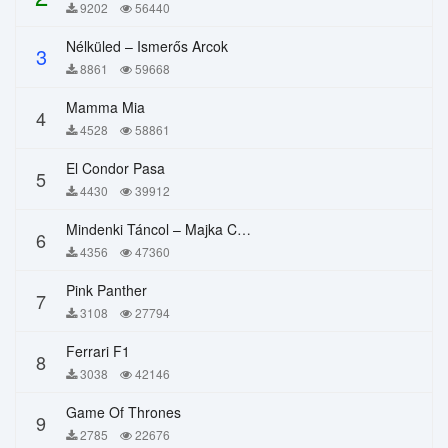
9202
56440
Nélküled – Ismerős Arcok
3
8861
59668
Mamma Mia
4
4528
58861
El Condor Pasa
5
4430
39912
Mindenki Táncol – Majka Curtis, Péter Majoros
6
4356
47360
Pink Panther
7
3108
27794
Ferrari F1
8
3038
42146
Game Of Thrones
9
2785
22676