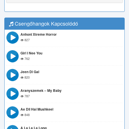
Csengőhangok Kapcsolódó
Anhoni Xtreme Horror
827
Girl I Nee You
762
Jeen Di Gal
820
Aranyszemek – My Baby
787
Ae Dil Hai Mushkeel
848
A La La La Long