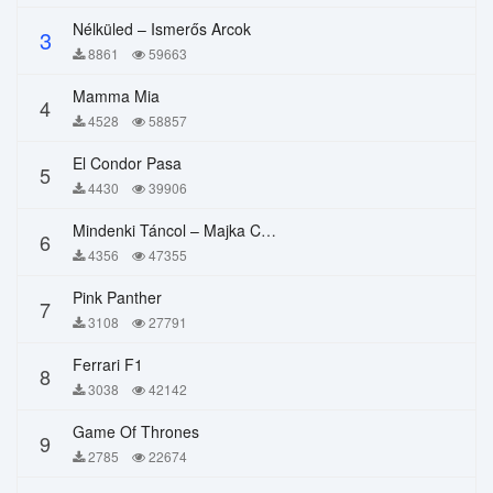
Nélküled – Ismerős Arcok
3
8861
59663
Mamma Mia
4
4528
58857
El Condor Pasa
5
4430
39906
Mindenki Táncol – Majka Curtis, Péter Majoros
6
4356
47355
Pink Panther
7
3108
27791
Ferrari F1
8
3038
42142
Game Of Thrones
9
2785
22674