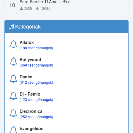
Sara Perche Ti Amo – Ricchi E Poveri
10
2535
12685
Kategóriák
Állatok
(188 csengőhangok)
Bollywood
(369 csengőhangok)
Dance
(612 csengőhangok)
Dj - Remix
(123 csengőhangok)
Electronica
(252 csengőhangok)
Evangélium