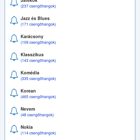
Játékok
(237 csengőhangok)
Jazz és Blues
(171 csengőhangok)
Karácsony
(109 csengőhangok)
Klasszikus
(143 csengőhangok)
Komédia
(335 csengőhangok)
Korean
(465 csengőhangok)
Nevem
(48 csengőhangok)
Nokia
(114 csengőhangok)