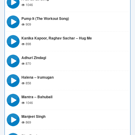
1046
Pump It (The Workout Song)
909
Kanika Kapoor, Raghav Sachar – Hug Me
898
Adhuri Zindagi
870
Halena – Irumugan
858
Mantra – Bahubali
1046
Manjeet Singh
869