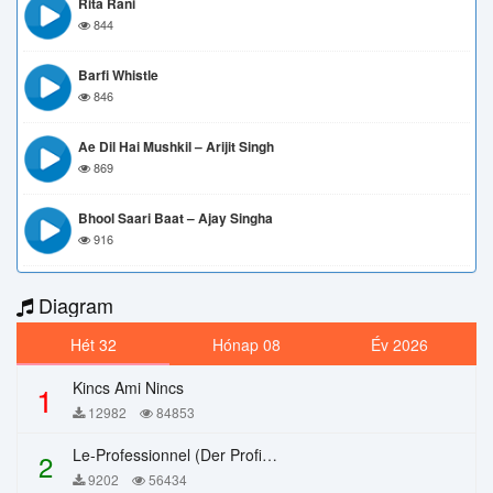
Rita Rani
844
Barfi Whistle
846
Ae Dil Hai Mushkil – Arijit Singh
869
Bhool Saari Baat – Ajay Singha
916
Diagram
Hét 32
Hónap 08
Év 2026
Kincs Ami Nincs
1
12982
84853
Le-Professionnel (Der Profi) – Chi Mai
2
9202
56434