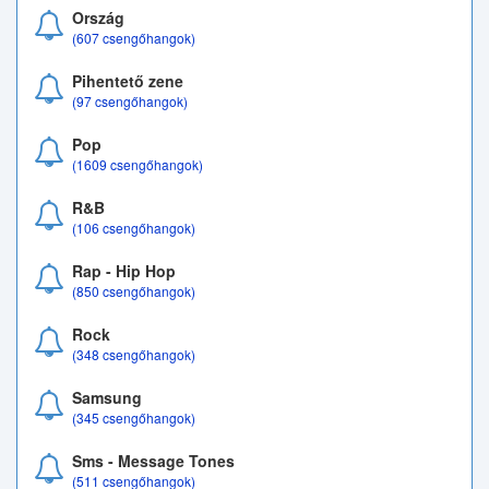
Ország
(607 csengőhangok)
Pihentető zene
(97 csengőhangok)
Pop
(1609 csengőhangok)
R&B
(106 csengőhangok)
Rap - Hip Hop
(850 csengőhangok)
Rock
(348 csengőhangok)
Samsung
(345 csengőhangok)
Sms - Message Tones
(511 csengőhangok)