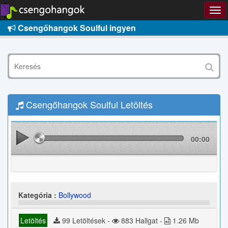
Csengőhangok Soulful ingyen
Csengőhangok Soulful Letöltés
00:00
Kategória :
Bollywood
Letöltés
99 Letöltések -
883 Hallgat -
1.26 Mb