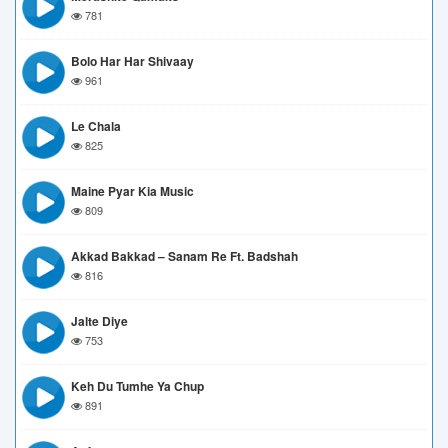
781
Bolo Har Har Shivaay
961
Le Chala
825
Maine Pyar Kia Music
809
Akkad Bakkad – Sanam Re Ft. Badshah
816
Jalte Diye
753
Keh Du Tumhe Ya Chup
891