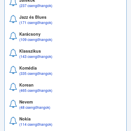
Játékok
(237 csengőhangok)
Jazz és Blues
(171 csengőhangok)
Karácsony
(109 csengőhangok)
Klasszikus
(143 csengőhangok)
Komédia
(335 csengőhangok)
Korean
(465 csengőhangok)
Nevem
(48 csengőhangok)
Nokia
(114 csengőhangok)