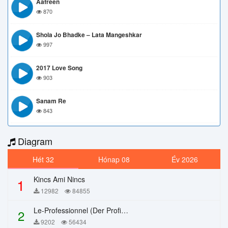
Aafreen
870
Shola Jo Bhadke – Lata Mangeshkar
997
2017 Love Song
903
Sanam Re
843
Diagram
Hét 32
Hónap 08
Év 2026
Kincs Ami Nincs
1
12982
84855
Le-Professionnel (Der Profi) – Chi Mai
2
9202
56434