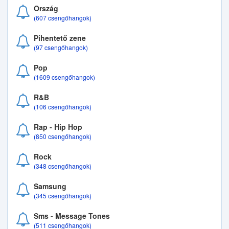
Ország
(607 csengőhangok)
Pihentető zene
(97 csengőhangok)
Pop
(1609 csengőhangok)
R&B
(106 csengőhangok)
Rap - Hip Hop
(850 csengőhangok)
Rock
(348 csengőhangok)
Samsung
(345 csengőhangok)
Sms - Message Tones
(511 csengőhangok)