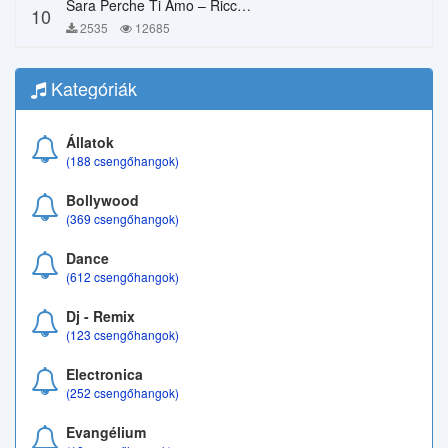
Sara Perche Ti Amo – Ricchi E Poveri
10
2535
12685
Kategóriák
Állatok
(188 csengőhangok)
Bollywood
(369 csengőhangok)
Dance
(612 csengőhangok)
Dj - Remix
(123 csengőhangok)
Electronica
(252 csengőhangok)
Evangélium