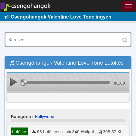
Csengőhangok Valentine Love Tone ingyen
Csengőhangok Valentine Love Tone Letöltés
00:00
Kategória :
Bollywood
Letöltés
98 Letöltések -
840 Hallgat -
308.57 Kb