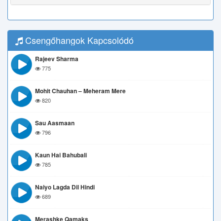
Csengőhangok Kapcsolódó
Rajeev Sharma
775
Mohit Chauhan – Meheram Mere
820
Sau Aasmaan
796
Kaun Hai Bahubali
785
Naiyo Lagda Dil Hindi
689
Merashke Qamaks