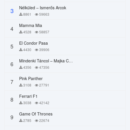
Nélküled – Ismerős Arcok
3
8861
59663
Mamma Mia
4
4528
58857
El Condor Pasa
5
4430
39906
Mindenki Táncol – Majka Curtis, Péter Majoros
6
4356
47356
Pink Panther
7
3108
27791
Ferrari F1
8
3038
42142
Game Of Thrones
9
2785
22674