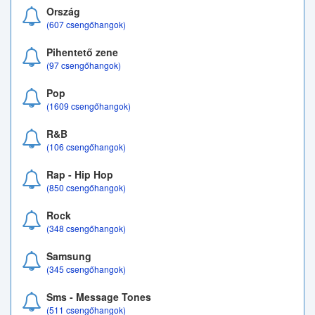
Ország
(607 csengőhangok)
Pihentető zene
(97 csengőhangok)
Pop
(1609 csengőhangok)
R&B
(106 csengőhangok)
Rap - Hip Hop
(850 csengőhangok)
Rock
(348 csengőhangok)
Samsung
(345 csengőhangok)
Sms - Message Tones
(511 csengőhangok)