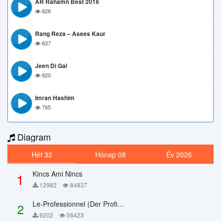
AR Rahamn Best 2016
828
Rang Reza – Asees Kaur
837
Jeen Di Gal
820
Imran Hashim
785
Diagram
Hét 32
Hónap 08
Év 2026
Kincs Ami Nincs
1
12982
84837
Le-Professionnel (Der Profi) – Chi Mai
2
9202
56423