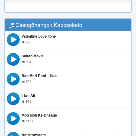
Csengőhangok Kapcsolódó
Valentine Love Tone
838
Sultan Movie
964
Ban Meri Rani – Sulu
904
Irfan Ali
918
Moh Moh Ke Dhaage
1121
Natheswaram