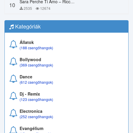
Sara Perche Ti Amo – Ricchi E Poveri
10
2535
12674
Kategóriák
Állatok
(188 csengőhangok)
Bollywood
(369 csengőhangok)
Dance
(612 csengőhangok)
Dj - Remix
(123 csengőhangok)
Electronica
(252 csengőhangok)
Evangélium