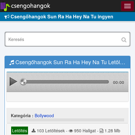
Csengőhangok Sun Ra Ha Hey Na Tu ingyen
Csengőhangok Sun Ra Ha Hey Na Tu Letöltés
00:00
Kategória :
Bollywood
Letöltés
103 Letöltések -
950 Hallgat -
1.28 Mb