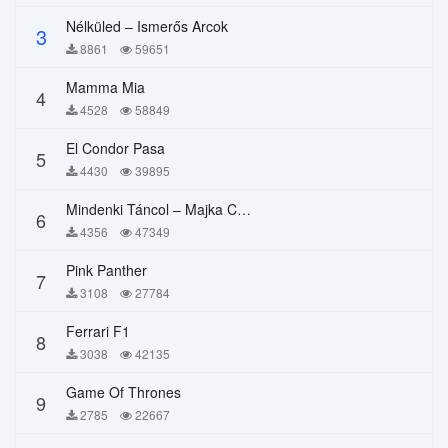
Nélküled – Ismerős Arcok
3
8861
59651
Mamma Mia
4
4528
58849
El Condor Pasa
5
4430
39895
Mindenki Táncol – Majka Curtis, Péter Majoros
6
4356
47349
Pink Panther
7
3108
27784
Ferrari F1
8
3038
42135
Game Of Thrones
9
2785
22667