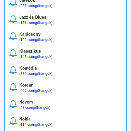
Játékok
(237 csengőhangok)
Jazz és Blues
(171 csengőhangok)
Karácsony
(109 csengőhangok)
Klasszikus
(143 csengőhangok)
Komédia
(335 csengőhangok)
Korean
(465 csengőhangok)
Nevem
(48 csengőhangok)
Nokia
(114 csengőhangok)