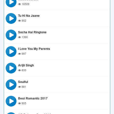
16509
Tu Hi Na Jaane
902
Socha Hai Ringtone
1390
I Love You My Parents
997
Arijit Singh
833
Soulful
881
Best Romantic 2017
905