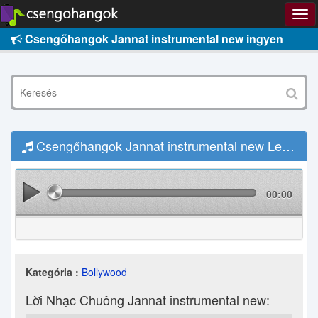
Csengőhangok Jannat instrumental new ingyen
Csengőhangok Jannat instrumental new Letöltés
00:00
Kategória :
Bollywood
Lời Nhạc Chuông Jannat instrumental new: