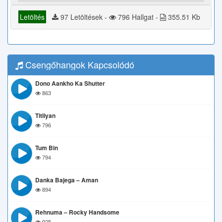
Letöltés
97 Letöltések -
796 Hallgat -
355.51 Kb
Csengőhangok Kapcsolódó
Dono Aankho Ka Shutter
863
Titliyan
796
Tum Bin
794
Danka Bajega – Aman
894
Rehnuma – Rocky Handsome
925