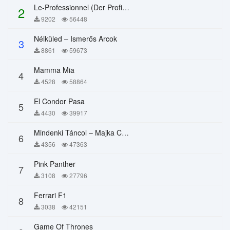
Le-Professionnel (Der Profi) – Chi Mai
2
9202
56448
Nélküled – Ismerős Arcok
3
8861
59673
Mamma Mia
4
4528
58864
El Condor Pasa
5
4430
39917
Mindenki Táncol – Majka Curtis, Péter Majoros
6
4356
47363
Pink Panther
7
3108
27796
Ferrari F1
8
3038
42151
Game Of Thrones