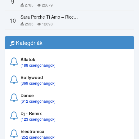
9
2785
22679
Sara Perche Ti Amo – Ricchi E Poveri
10
2535
12698
Kategóriák
Állatok
(188 csengőhangok)
Bollywood
(369 csengőhangok)
Dance
(612 csengőhangok)
Dj - Remix
(123 csengőhangok)
Electronica
(252 csengőhangok)