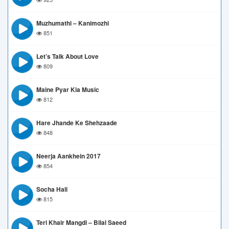
Muzhumathi – Kanimozhi
851
Let’s Talk About Love
809
Maine Pyar Kia Music
812
Hare Jhande Ke Shehzaade
848
Neerja Aankhein 2017
854
Socha Hali
815
Teri Khair Mangdi – Bilal Saeed