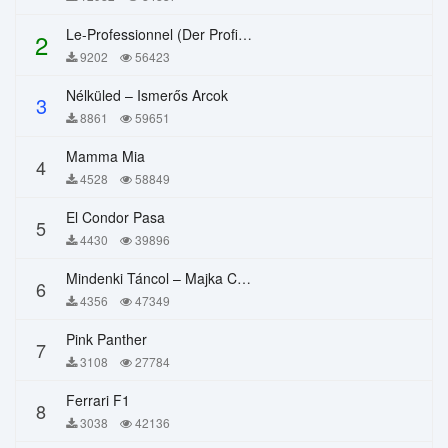
Le-Professionnel (Der Profi) – Chi Mai
2
9202
56423
Nélküled – Ismerős Arcok
3
8861
59651
Mamma Mia
4
4528
58849
El Condor Pasa
5
4430
39896
Mindenki Táncol – Majka Curtis, Péter Majoros
6
4356
47349
Pink Panther
7
3108
27784
Ferrari F1
8
3038
42136