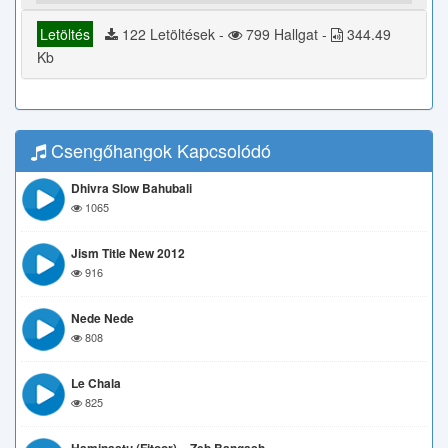
Letöltés
122 Letöltések -
799 Hallgat -
344.49
Kb
Csengőhangok Kapcsolódó
Dhivra Slow Bahubali
1065
Jism Title New 2012
916
Nede Nede
808
Le Chala
825