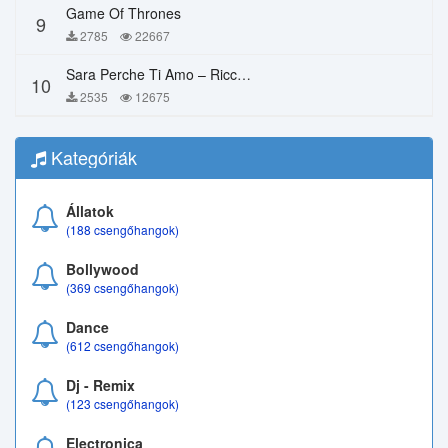
Game Of Thrones
9
2785
22667
Sara Perche Ti Amo – Ricchi E Poveri
10
2535
12675
Kategóriák
Állatok
(188 csengőhangok)
Bollywood
(369 csengőhangok)
Dance
(612 csengőhangok)
Dj - Remix
(123 csengőhangok)
Electronica