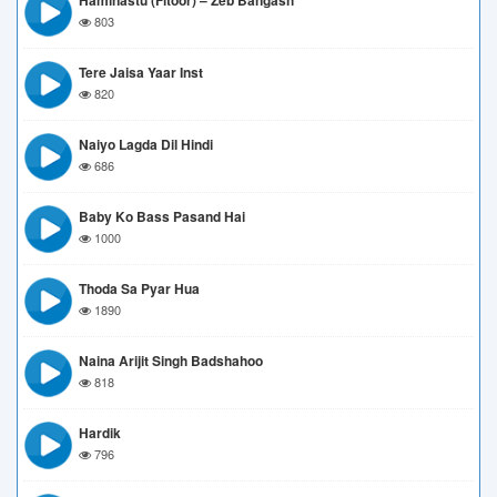
Haminastu (Fitoor) – Zeb Bangash
803
Tere Jaisa Yaar Inst
820
Naiyo Lagda Dil Hindi
686
Baby Ko Bass Pasand Hai
1000
Thoda Sa Pyar Hua
1890
Naina Arijit Singh Badshahoo
818
Hardik
796