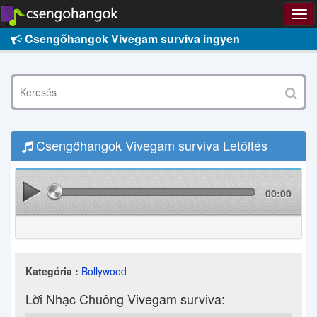
Csengőhangok Vivegam surviva ingyen
Csengőhangok Vivegam surviva Letöltés
00:00
Kategória :
Bollywood
Lời Nhạc Chuông Vivegam surviva: