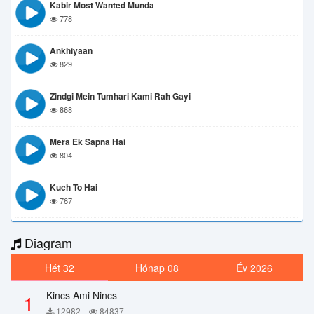
Kabir Most Wanted Munda
778
Ankhiyaan
829
Zindgi Mein Tumhari Kami Rah Gayi
868
Mera Ek Sapna Hai
804
Kuch To Hai
767
Diagram
Hét 32
Hónap 08
Év 2026
Kincs Ami Nincs
1
12982
84837