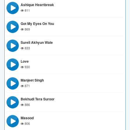
Ashique Heartbreak
811
Got My Eyes On You
869
Sureli Akhyun Wale
833
Love
930
Manjeet Singh
871
Bekhudi Tera Suroor
886
Masood
806