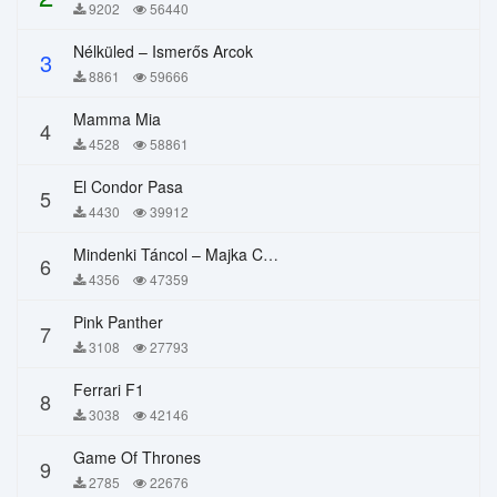
9202
56440
Nélküled – Ismerős Arcok
3
8861
59666
Mamma Mia
4
4528
58861
El Condor Pasa
5
4430
39912
Mindenki Táncol – Majka Curtis, Péter Majoros
6
4356
47359
Pink Panther
7
3108
27793
Ferrari F1
8
3038
42146
Game Of Thrones
9
2785
22676