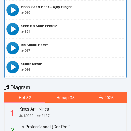
Bhool Saari Baat – Ajay Singha
919
Soch Na Sake Female
824
Itin Shakti Hame
917
Sultan Movie
966
Diagram
Hét 32
Hónap 08
Év 2026
Kincs Ami Nincs
1
12982
84871
Le-Professionnel (Der Profi) – Chi Mai
2