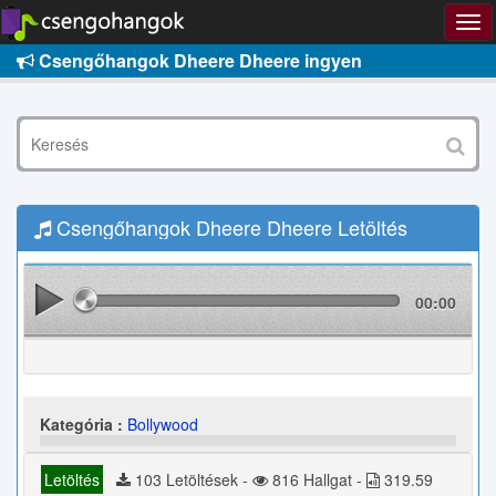
Csengőhangok Dheere Dheere ingyen
Csengőhangok Dheere Dheere Letöltés
00:00
Kategória :
Bollywood
Letöltés
103 Letöltések -
816 Hallgat -
319.59