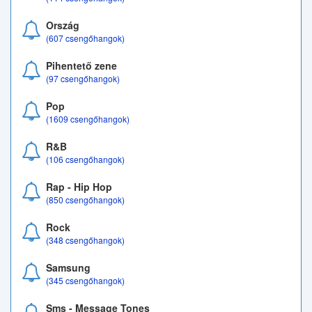
Ország
(607 csengőhangok)
Pihentető zene
(97 csengőhangok)
Pop
(1609 csengőhangok)
R&B
(106 csengőhangok)
Rap - Hip Hop
(850 csengőhangok)
Rock
(348 csengőhangok)
Samsung
(345 csengőhangok)
Sms - Message Tones