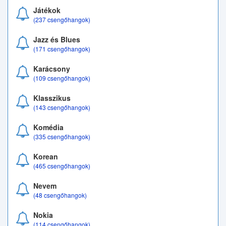
Játékok
(237 csengőhangok)
Jazz és Blues
(171 csengőhangok)
Karácsony
(109 csengőhangok)
Klasszikus
(143 csengőhangok)
Komédia
(335 csengőhangok)
Korean
(465 csengőhangok)
Nevem
(48 csengőhangok)
Nokia
(114 csengőhangok)