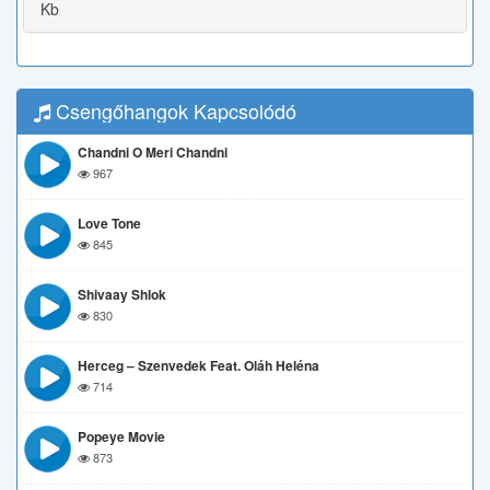
Kb
Csengőhangok Kapcsolódó
Chandni O Meri Chandni
967
Love Tone
845
Shivaay Shlok
830
Herceg – Szenvedek Feat. Oláh Heléna
714
Popeye Movie
873