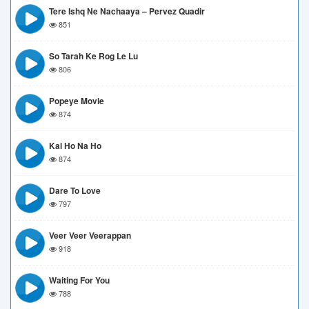
Tere Ishq Ne Nachaaya – Pervez Quadir
851
So Tarah Ke Rog Le Lu
806
Popeye Movie
874
Kal Ho Na Ho
874
Dare To Love
797
Veer Veer Veerappan
918
Waiting For You
788