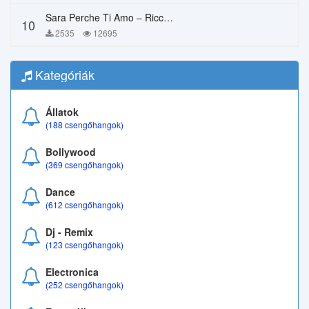
Sara Perche Ti Amo – Ricchi E Poveri
10
2535
12695
Kategóriák
Állatok
(188 csengőhangok)
Bollywood
(369 csengőhangok)
Dance
(612 csengőhangok)
Dj - Remix
(123 csengőhangok)
Electronica
(252 csengőhangok)