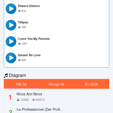
Dheere Dheere
816
Titliyan
795
I Love You My Parents
1001
Sanam Re Love
825
Diagram
Hét 32
Hónap 08
Év 2026
Kincs Ami Nincs
1
12982
84873
Le-Professionnel (Der Profi) – Chi Mai
2