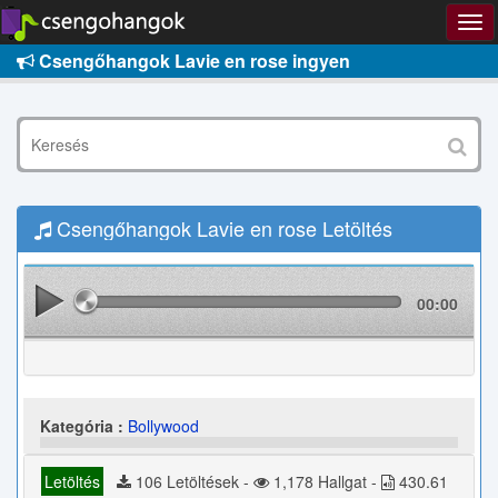
Csengőhangok Lavie en rose ingyen
Csengőhangok Lavie en rose Letöltés
00:00
Kategória :
Bollywood
Letöltés
106 Letöltések -
1,178 Hallgat -
430.61