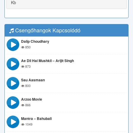
Kb
Csengőhangok Kapcsolódó
Dalip Choudhary
850
Ae Dil Hai Mushkil – Arijit Singh
873
Sau Aasmaan
800
Arzoo Movie
866
Mantra – Bahubali
1049