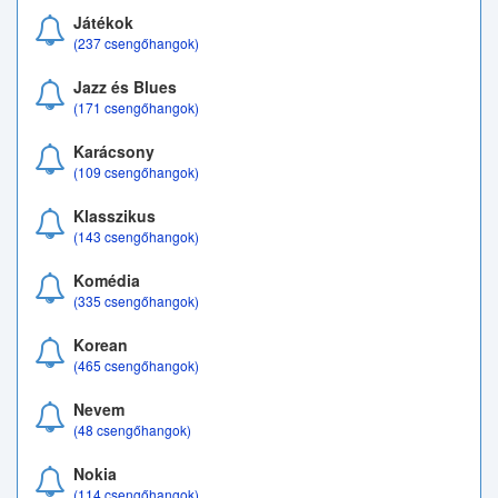
Játékok
(237 csengőhangok)
Jazz és Blues
(171 csengőhangok)
Karácsony
(109 csengőhangok)
Klasszikus
(143 csengőhangok)
Komédia
(335 csengőhangok)
Korean
(465 csengőhangok)
Nevem
(48 csengőhangok)
Nokia
(114 csengőhangok)