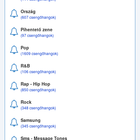
Ország
(607 csengőhangok)
Pihentető zene
(97 csengőhangok)
Pop
(1609 csengőhangok)
R&B
(106 csengőhangok)
Rap - Hip Hop
(850 csengőhangok)
Rock
(348 csengőhangok)
Samsung
(345 csengőhangok)
Sms - Message Tones