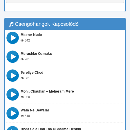
Csengőhangok Kapcsolódó
Mestor Nudo
842
Merashke Qamaks
781
Tereliye Chod
881
Mohit Chauhan – Meheram Mere
820
Wafa Ne Bewafai
818
Bnda Sala Don Tha RSharma Design