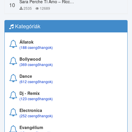
Sara Perche Ti Amo – Ricchi E Poveri
10
2535
12689
Kategóriák
Állatok
(188 csengőhangok)
Bollywood
(369 csengőhangok)
Dance
(612 csengőhangok)
Dj - Remix
(123 csengőhangok)
Electronica
(252 csengőhangok)
Evangélium