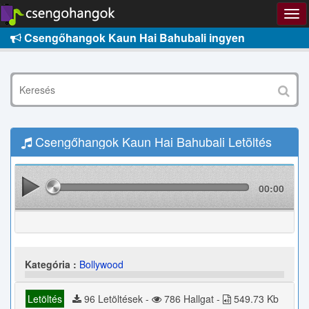
Csengőhangok Kaun Hai Bahubali ingyen
Csengőhangok Kaun Hai Bahubali Letöltés
00:00
Kategória :
Bollywood
Letöltés
96 Letöltések -
786 Hallgat -
549.73 Kb