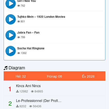
Girl I Nee You
762
Tujhko Mein – 1920 London Movies
801
Jabra Fan – Fan
799
Socha Hai Ringtone
1392
Diagram
Hét 32
Hónap 08
Év 2026
Kincs Ami Nincs
1
12982
84865
Le-Professionnel (Der Profi) – Chi Mai
2
9202
56436