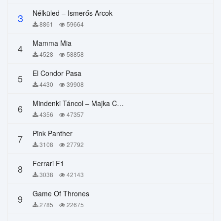
Nélküled – Ismerős Arcok
3
8861
59664
Mamma Mia
4
4528
58858
El Condor Pasa
5
4430
39908
Mindenki Táncol – Majka Curtis, Péter Majoros
6
4356
47357
Pink Panther
7
3108
27792
Ferrari F1
8
3038
42143
Game Of Thrones
9
2785
22675