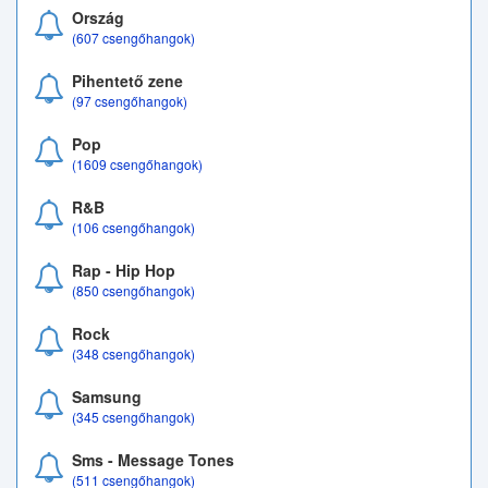
Ország
(607 csengőhangok)
Pihentető zene
(97 csengőhangok)
Pop
(1609 csengőhangok)
R&B
(106 csengőhangok)
Rap - Hip Hop
(850 csengőhangok)
Rock
(348 csengőhangok)
Samsung
(345 csengőhangok)
Sms - Message Tones
(511 csengőhangok)