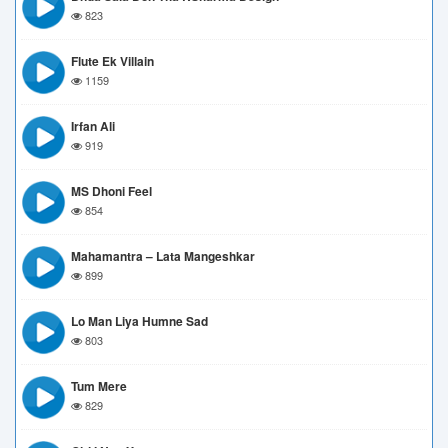
823
Flute Ek Villain
1159
Irfan Ali
919
MS Dhoni Feel
854
Mahamantra – Lata Mangeshkar
899
Lo Man Liya Humne Sad
803
Tum Mere
829