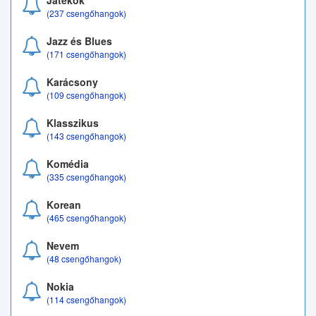
Játékok
(237 csengőhangok)
Jazz és Blues
(171 csengőhangok)
Karácsony
(109 csengőhangok)
Klasszikus
(143 csengőhangok)
Komédia
(335 csengőhangok)
Korean
(465 csengőhangok)
Nevem
(48 csengőhangok)
Nokia
(114 csengőhangok)