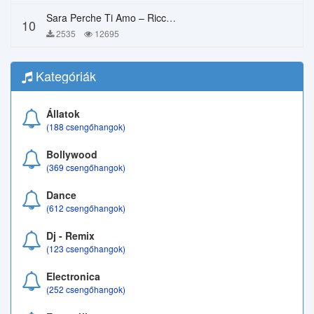
Sara Perche Ti Amo – Ricchi E Poveri
10
2535
12695
Kategóriák
Állatok
(188 csengőhangok)
Bollywood
(369 csengőhangok)
Dance
(612 csengőhangok)
Dj - Remix
(123 csengőhangok)
Electronica
(252 csengőhangok)