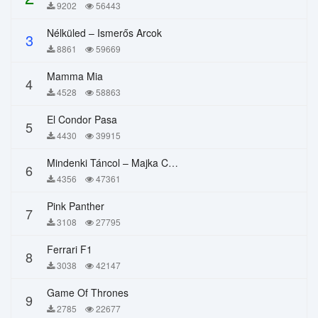
9202
56443
Nélküled – Ismerős Arcok
3
8861
59669
Mamma Mia
4
4528
58863
El Condor Pasa
5
4430
39915
Mindenki Táncol – Majka Curtis, Péter Majoros
6
4356
47361
Pink Panther
7
3108
27795
Ferrari F1
8
3038
42147
Game Of Thrones
9
2785
22677