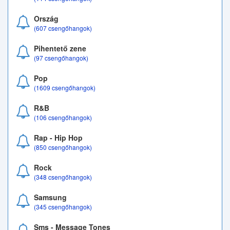
Ország
(607 csengőhangok)
Pihentető zene
(97 csengőhangok)
Pop
(1609 csengőhangok)
R&B
(106 csengőhangok)
Rap - Hip Hop
(850 csengőhangok)
Rock
(348 csengőhangok)
Samsung
(345 csengőhangok)
Sms - Message Tones