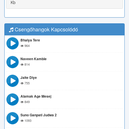
Kb
Csengőhangok Kapcsolódó
Bhaiya Tere
964
Naveen Kamble
814
Jalte Diye
755
Alamak Age Mesej
849
Suno Ganpati Judwa 2
1093