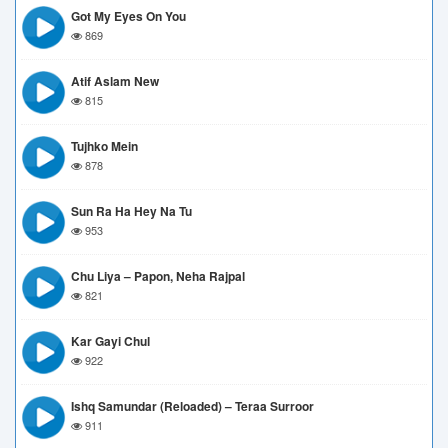
Got My Eyes On You
869
Atif Aslam New
815
Tujhko Mein
878
Sun Ra Ha Hey Na Tu
953
Chu Liya – Papon, Neha Rajpal
821
Kar Gayi Chul
922
Ishq Samundar (Reloaded) – Teraa Surroor
911