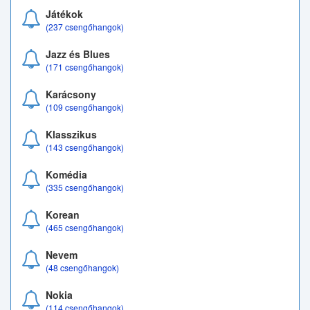
Játékok
(237 csengőhangok)
Jazz és Blues
(171 csengőhangok)
Karácsony
(109 csengőhangok)
Klasszikus
(143 csengőhangok)
Komédia
(335 csengőhangok)
Korean
(465 csengőhangok)
Nevem
(48 csengőhangok)
Nokia
(114 csengőhangok)