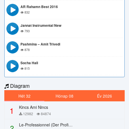
AR Rahamn Best 2016
832
Jannat Instrumental New
793
Pashmina – Amit Trivedi
878
Socha Hali
815
Diagram
Hét 32
Hónap 08
Év 2026
Kincs Ami Nincs
1
12982
84874
Le-Professionnel (Der Profi) – Chi Mai
2