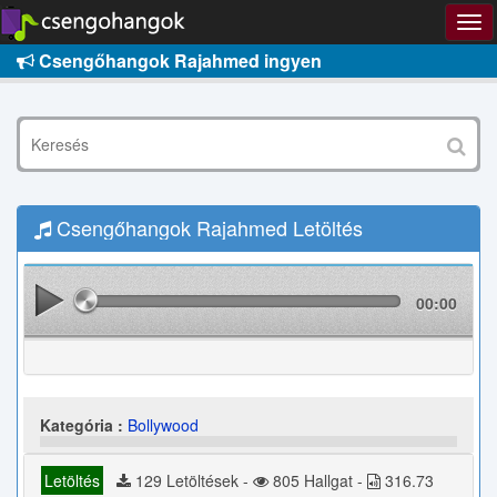
Csengőhangok Rajahmed ingyen
Csengőhangok Rajahmed Letöltés
00:00
Kategória :
Bollywood
Letöltés
129 Letöltések -
805 Hallgat -
316.73