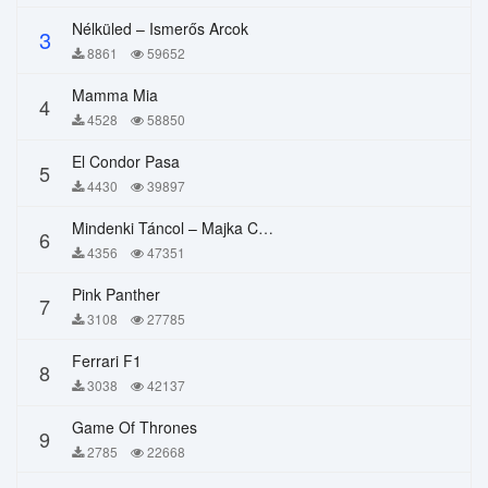
Nélküled – Ismerős Arcok
3
8861
59652
Mamma Mia
4
4528
58850
El Condor Pasa
5
4430
39897
Mindenki Táncol – Majka Curtis, Péter Majoros
6
4356
47351
Pink Panther
7
3108
27785
Ferrari F1
8
3038
42137
Game Of Thrones
9
2785
22668