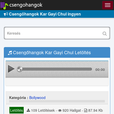
Csengőhangok Kar Gayi Chul ingyen
Csengőhangok Kar Gayi Chul Letöltés
00:00
Kategória :
Bollywood
Letöltés
109 Letöltések -
920 Hallgat -
87.94 Kb