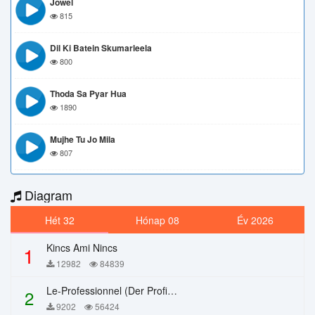
Jowel
815
Dil Ki Batein Skumarleela
800
Thoda Sa Pyar Hua
1890
Mujhe Tu Jo Mila
807
Diagram
Hét 32
Hónap 08
Év 2026
Kincs Ami Nincs
1
12982
84839
Le-Professionnel (Der Profi) – Chi Mai
2
9202
56424