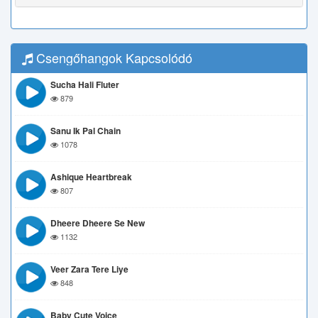
Csengőhangok Kapcsolódó
Sucha Hali Fluter
879
Sanu Ik Pal Chain
1078
Ashique Heartbreak
807
Dheere Dheere Se New
1132
Veer Zara Tere Liye
848
Baby Cute Voice