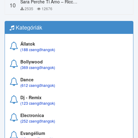
Sara Perche Ti Amo – Ricchi E Poveri
10
2535
12676
Kategóriák
Állatok
(188 csengőhangok)
Bollywood
(369 csengőhangok)
Dance
(612 csengőhangok)
Dj - Remix
(123 csengőhangok)
Electronica
(252 csengőhangok)
Evangélium