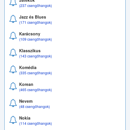
Játékok
(237 csengőhangok)
Jazz és Blues
(171 csengőhangok)
Karácsony
(109 csengőhangok)
Klasszikus
(143 csengőhangok)
Komédia
(335 csengőhangok)
Korean
(465 csengőhangok)
Nevem
(48 csengőhangok)
Nokia
(114 csengőhangok)