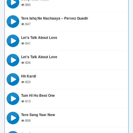
860
Tere Ishq Ne Nachaaya – Pervez Quadir
847
Let’s Talk About Love
841
Let’s Talk About Love
806
Hit Kardi
823
Tum Hi Ho Best One
813
Tere Sang Yaar New
806