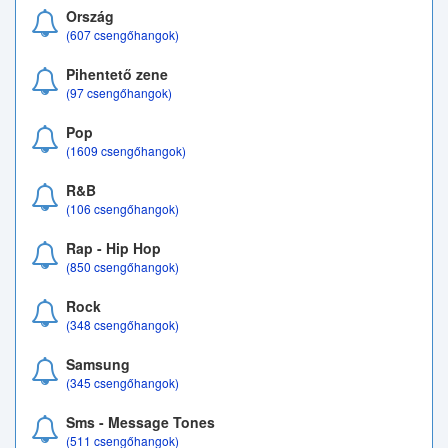
Ország
(607 csengőhangok)
Pihentető zene
(97 csengőhangok)
Pop
(1609 csengőhangok)
R&B
(106 csengőhangok)
Rap - Hip Hop
(850 csengőhangok)
Rock
(348 csengőhangok)
Samsung
(345 csengőhangok)
Sms - Message Tones
(511 csengőhangok)