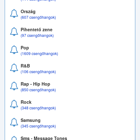
Ország
(607 csengőhangok)
Pihentető zene
(97 csengőhangok)
Pop
(1609 csengőhangok)
R&B
(106 csengőhangok)
Rap - Hip Hop
(850 csengőhangok)
Rock
(348 csengőhangok)
Samsung
(345 csengőhangok)
Sms - Message Tones