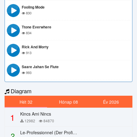
Fooling Mode
830
Ttone Everwhere
834
Rick And Morty
913
Saare Jahan Se Flute
993
Diagram
Hét 32
Hónap 08
Év 2026
Kincs Ami Nincs
1
12982
84870
Le-Professionnel (Der Profi) – Chi Mai
2