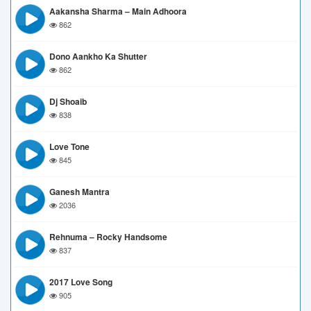
Aakansha Sharma – Main Adhoora
862
Dono Aankho Ka Shutter
862
Dj Shoaib
838
Love Tone
845
Ganesh Mantra
2036
Rehnuma – Rocky Handsome
837
2017 Love Song
905