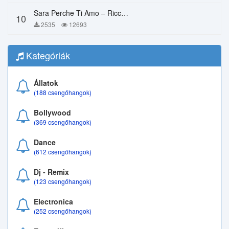
Sara Perche Ti Amo – Ricchi E Poveri
10
2535
12693
Kategóriák
Állatok
(188 csengőhangok)
Bollywood
(369 csengőhangok)
Dance
(612 csengőhangok)
Dj - Remix
(123 csengőhangok)
Electronica
(252 csengőhangok)