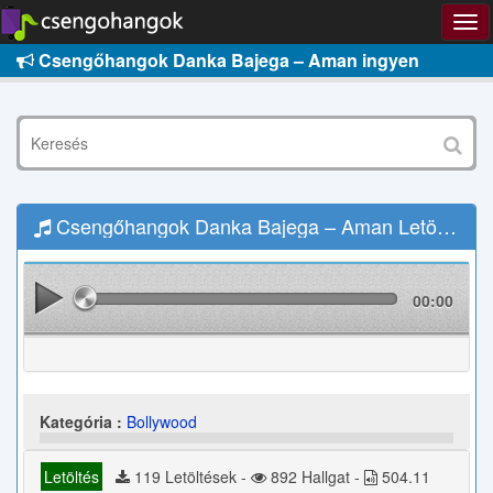
Csengőhangok Danka Bajega – Aman ingyen
Csengőhangok Danka Bajega – Aman Letöltés
00:00
Kategória :
Bollywood
Letöltés
119 Letöltések -
892 Hallgat -
504.11