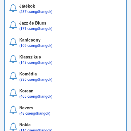
Játékok
(237 csengőhangok)
Jazz és Blues
(171 csengőhangok)
Karácsony
(109 csengőhangok)
Klasszikus
(143 csengőhangok)
Komédia
(335 csengőhangok)
Korean
(465 csengőhangok)
Nevem
(48 csengőhangok)
Nokia
(114 csengőhangok)