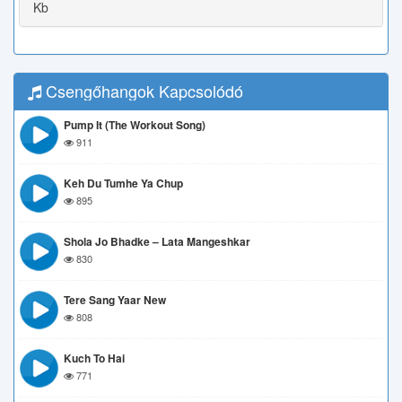
Kb
Csengőhangok Kapcsolódó
Pump It (The Workout Song)
911
Keh Du Tumhe Ya Chup
895
Shola Jo Bhadke – Lata Mangeshkar
830
Tere Sang Yaar New
808
Kuch To Hai
771