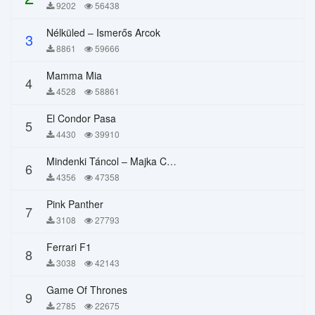
9202
56438
Nélküled – Ismerős Arcok
3
8861
59666
Mamma Mia
4
4528
58861
El Condor Pasa
5
4430
39910
Mindenki Táncol – Majka Curtis, Péter Majoros
6
4356
47358
Pink Panther
7
3108
27793
Ferrari F1
8
3038
42143
Game Of Thrones
9
2785
22675