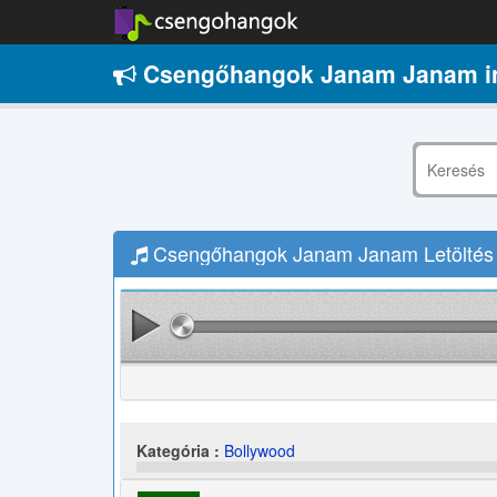
Csengőhangok Janam Janam i
Csengőhangok Janam Janam Letöltés
Kategória :
Bollywood