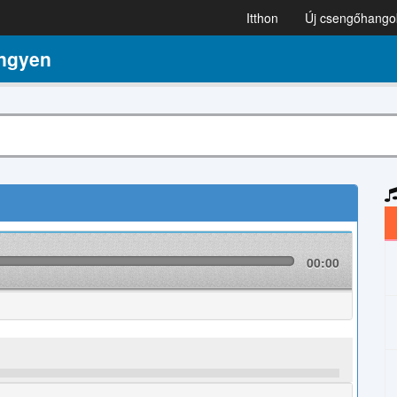
Itthon
Új csengőhango
ngyen
00:00