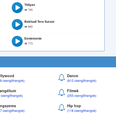
Titliyan
795
Bekhudi Tera Suroor
885
Eeniemenie
773
llywood
Dance
69 csengőhangok)
(612 csengőhangok)
angélium
Filmek
8 csengőhangok)
(255 csengőhangok)
ngszeres
Hip hop
17 csengőhangok)
(118 csengőhangok)