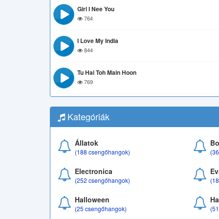
Girl I Nee You
764
I Love My India
844
Tu Hai Toh Main Hoon
769
Kategóriák
Állatok
Bo
(188 csengőhangok)
(3
Electronica
Ev
(252 csengőhangok)
(1
Halloween
Ha
(25 csengőhangok)
(5