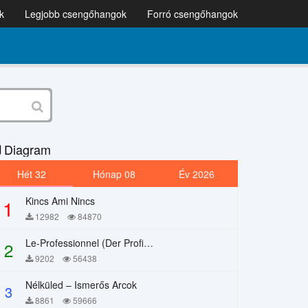
k
Legjobb csengőhangok
Forró csengőhangok
Diagram
Hét 32
Hónap 08
Év 2026
Kincs Ami Nincs
1
12982
84870
Le-Professionnel (Der Profi) – Chi Mai
2
9202
56438
Nélküled – Ismerős Arcok
3
8861
59666