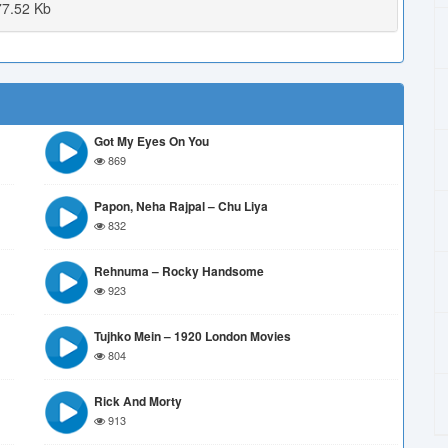
7.52 Kb
Got My Eyes On You
869
Papon, Neha Rajpal – Chu Liya
832
Rehnuma – Rocky Handsome
923
Tujhko Mein – 1920 London Movies
804
Rick And Morty
913