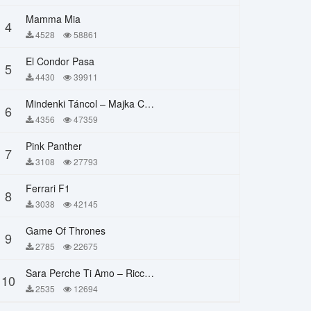
Mamma Mia
4
4528
58861
El Condor Pasa
5
4430
39911
Mindenki Táncol – Majka Curtis, Péter Majoros
6
4356
47359
Pink Panther
7
3108
27793
Ferrari F1
8
3038
42145
Game Of Thrones
9
2785
22675
Sara Perche Ti Amo – Ricchi E Poveri
10
2535
12694