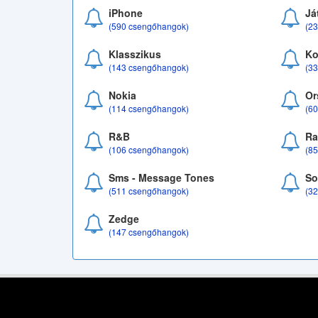
iPhone
Já
(590 csengőhangok)
(2
Klasszikus
Ko
(143 csengőhangok)
(3
Nokia
Or
(114 csengőhangok)
(6
R&B
Ra
(106 csengőhangok)
(8
Sms - Message Tones
So
(511 csengőhangok)
(3
Zedge
(147 csengőhangok)