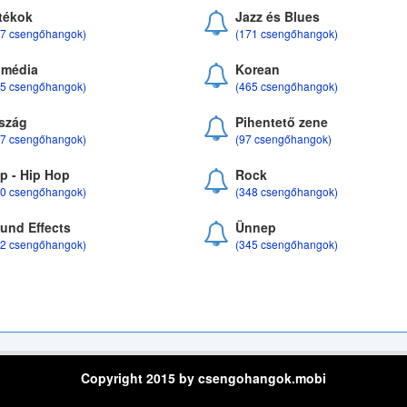
tékok
Jazz és Blues
37 csengőhangok)
(171 csengőhangok)
média
Korean
35 csengőhangok)
(465 csengőhangok)
szág
Pihentető zene
07 csengőhangok)
(97 csengőhangok)
p - Hip Hop
Rock
50 csengőhangok)
(348 csengőhangok)
und Effects
Ünnep
22 csengőhangok)
(345 csengőhangok)
Copyright 2015 by csengohangok.mobi