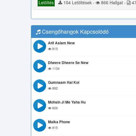
Letöltés
104 Letöltések -
866 Hallgat -
47
Csengőhangok Kapcsolódó
Atif Aslam New
815
Dheere Dheere Se New
1134
Gumnaam Hai Koi
892
Mohsin Ji Me Yaha Hu
826
Maika Phone
815