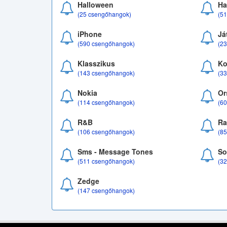
Halloween
Ha
(25 csengőhangok)
(5
iPhone
Já
(590 csengőhangok)
(2
Klasszikus
Ko
(143 csengőhangok)
(3
Nokia
Or
(114 csengőhangok)
(6
R&B
Ra
(106 csengőhangok)
(8
Sms - Message Tones
So
(511 csengőhangok)
(3
Zedge
(147 csengőhangok)