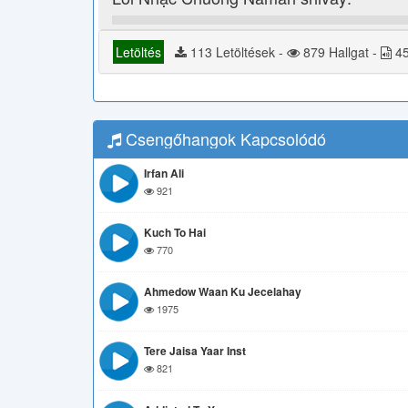
Letöltés
113 Letöltések -
879 Hallgat -
45
Csengőhangok Kapcsolódó
Irfan Ali
921
Kuch To Hai
770
Ahmedow Waan Ku Jecelahay
1975
Tere Jaisa Yaar Inst
821