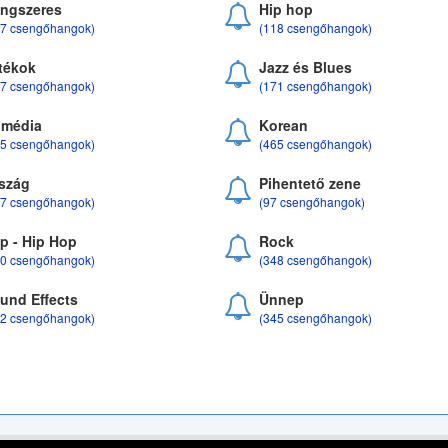
ngszeres
Hip hop
17 csengőhangok)
(118 csengőhangok)
tékok
Jazz és Blues
37 csengőhangok)
(171 csengőhangok)
média
Korean
35 csengőhangok)
(465 csengőhangok)
szág
Pihentető zene
07 csengőhangok)
(97 csengőhangok)
p - Hip Hop
Rock
50 csengőhangok)
(348 csengőhangok)
und Effects
Ünnep
22 csengőhangok)
(345 csengőhangok)