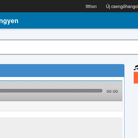
Itthon
Új csengőhango
ngyen
00:00