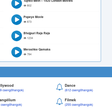
Tujhko Mein – 1920 London Movies
802
Popeye Movie
873
Bhojpuri Raja Raja
1234
Merashke Qamaks
784
llywood
Dance
69 csengőhangok)
(612 csengőhangok)
angélium
Filmek
8 csengőhangok)
(255 csengőhangok)