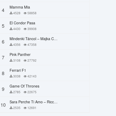
Mamma Mia
4
4528
58858
El Condor Pasa
5
4430
39908
Mindenki Táncol – Majka Curtis, Péter Majoros
6
4356
47358
Pink Panther
7
3108
27792
Ferrari F1
8
3038
42143
Game Of Thrones
9
2785
22675
Sara Perche Ti Amo – Ricchi E Poveri
10
2535
12691