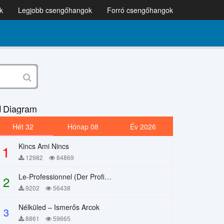
k
Legjobb csengőhangok
Forró csengőhangok
Diagram
Hét 32
Hónap 08
Év 2026
Kincs Ami Nincs
1
12982
84869
Le-Professionnel (Der Profi) – Chi Mai
2
9202
56438
Nélküled – Ismerős Arcok
3
8861
59665