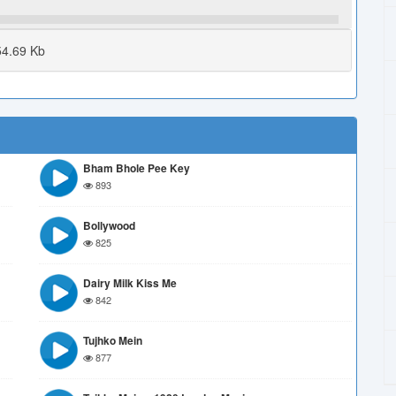
4.69 Kb
Bham Bhole Pee Key
893
Bollywood
825
Dairy Milk Kiss Me
842
Tujhko Mein
877