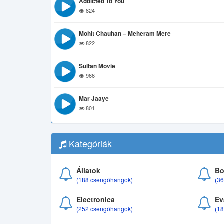
Addicted To You
824
Mohit Chauhan – Meheram Mere
822
Sultan Movie
966
Mar Jaaye
801
Kategóriák
Állatok
Bo
(188 csengőhangok)
(3
Electronica
Ev
(252 csengőhangok)
(1