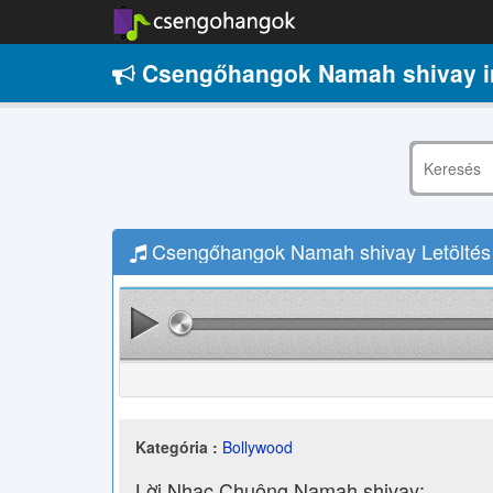
Csengőhangok Namah shivay i
Csengőhangok Namah shivay Letöltés
Kategória :
Bollywood
Lời Nhạc Chuông Namah shivay: