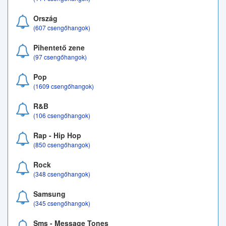
Ország
(607 csengőhangok)
Pihentető zene
(97 csengőhangok)
Pop
(1609 csengőhangok)
R&B
(106 csengőhangok)
Rap - Hip Hop
(850 csengőhangok)
Rock
(348 csengőhangok)
Samsung
(345 csengőhangok)
Sms - Message Tones