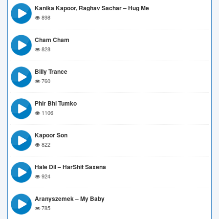
Kanika Kapoor, Raghav Sachar – Hug Me
898
Cham Cham
828
Billy Trance
760
Phir Bhi Tumko
1106
Kapoor Son
822
Hale Dil – HarShit Saxena
924
Aranyszemek – My Baby
785