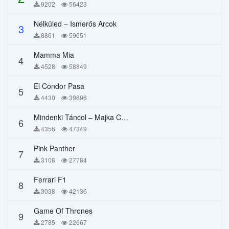
9202
56423
Nélküled – Ismerős Arcok
3
8861
59651
Mamma Mia
4
4528
58849
El Condor Pasa
5
4430
39896
Mindenki Táncol – Majka Curtis, Péter Majoros
6
4356
47349
Pink Panther
7
3108
27784
Ferrari F1
8
3038
42136
Game Of Thrones
9
2785
22667