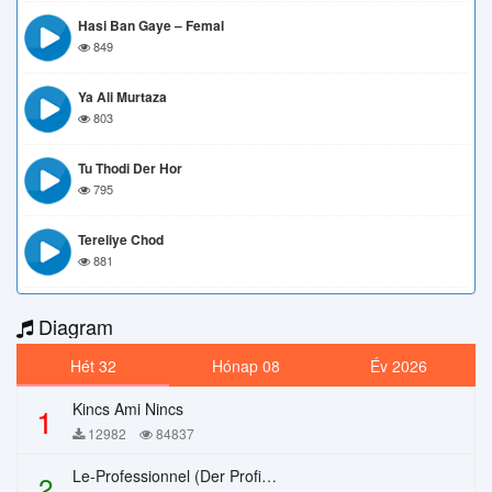
Hasi Ban Gaye – Femal
849
Ya Ali Murtaza
803
Tu Thodi Der Hor
795
Tereliye Chod
881
Diagram
Hét 32
Hónap 08
Év 2026
Kincs Ami Nincs
1
12982
84837
Le-Professionnel (Der Profi) – Chi Mai
2