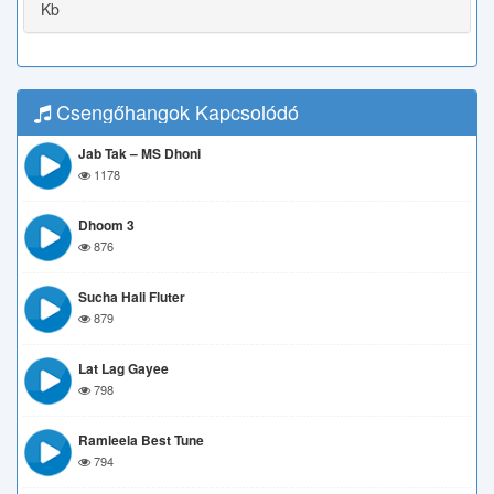
Kb
Csengőhangok Kapcsolódó
Jab Tak – MS Dhoni
1178
Dhoom 3
876
Sucha Hali Fluter
879
Lat Lag Gayee
798
Ramleela Best Tune
794