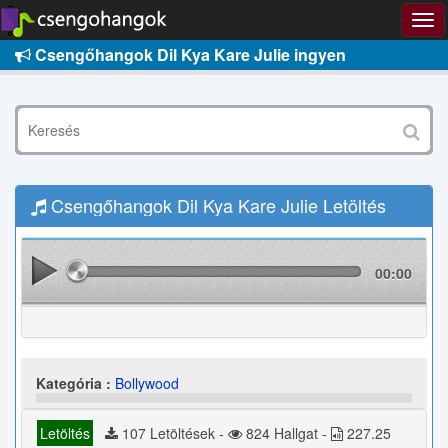
Csengőhangok Dil Kya Kare Julie ingyen
Csengőhangok Dil Kya Kare Julie Letöltés
00:00
Kategória :
Bollywood
Letöltés
107 Letöltések -
824 Hallgat -
227.25