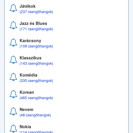
Játékok
(237 csengőhangok)
Jazz és Blues
(171 csengőhangok)
Karácsony
(109 csengőhangok)
Klasszikus
(143 csengőhangok)
Komédia
(335 csengőhangok)
Korean
(465 csengőhangok)
Nevem
(48 csengőhangok)
Nokia
(114 csengőhangok)