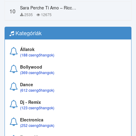
Sara Perche Ti Amo – Ricchi E Poveri
10
2535
12675
Kategóriák
Állatok
(188 csengőhangok)
Bollywood
(369 csengőhangok)
Dance
(612 csengőhangok)
Dj - Remix
(123 csengőhangok)
Electronica
(252 csengőhangok)