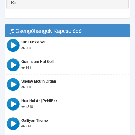
Kb
Csengőhangok Kapcsolódó
Girl I Need You
805
Gumnaam Hai Koiii
868
Sholay Mouth Organ
800
Hua Hai Aaj PehliBar
1340
Galliyan Theme
814