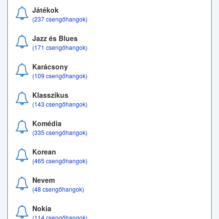
Játékok
(237 csengőhangok)
Jazz és Blues
(171 csengőhangok)
Karácsony
(109 csengőhangok)
Klasszikus
(143 csengőhangok)
Komédia
(335 csengőhangok)
Korean
(465 csengőhangok)
Nevem
(48 csengőhangok)
Nokia
(114 csengőhangok)