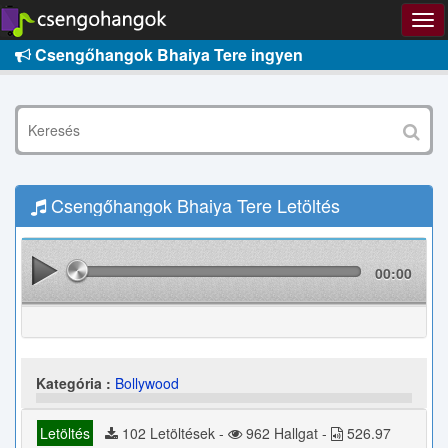
Csengőhangok Bhaiya Tere ingyen
Csengőhangok Bhaiya Tere Letöltés
00:00
Kategória :
Bollywood
Letöltés
102 Letöltések -
962 Hallgat -
526.97