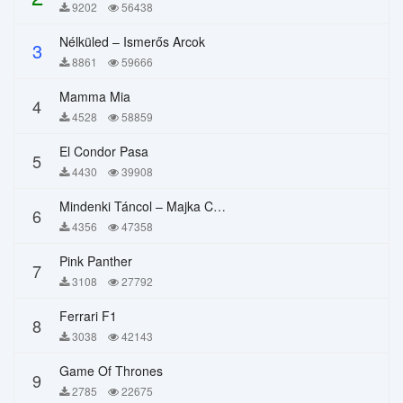
9202
56438
Nélküled – Ismerős Arcok
3
8861
59666
Mamma Mia
4
4528
58859
El Condor Pasa
5
4430
39908
Mindenki Táncol – Majka Curtis, Péter Majoros
6
4356
47358
Pink Panther
7
3108
27792
Ferrari F1
8
3038
42143
Game Of Thrones
9
2785
22675