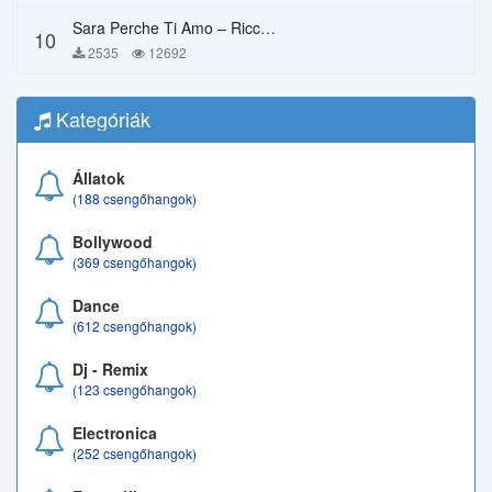
Sara Perche Ti Amo – Ricchi E Poveri
10
2535
12692
Kategóriák
Állatok
(188 csengőhangok)
Bollywood
(369 csengőhangok)
Dance
(612 csengőhangok)
Dj - Remix
(123 csengőhangok)
Electronica
(252 csengőhangok)