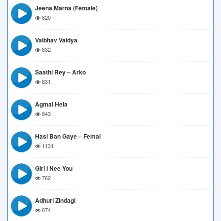
Jeena Marna (Female)
820
Vaibhav Vaidya
832
Saathi Rey – Arko
831
Agmal Hela
843
Hasi Ban Gaye – Femal
1131
Girl I Nee You
762
Adhuri Zindagi
874