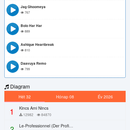
Jag Ghoomeya
767
Bolo Har Har
889
Ashique Heartbreak
810
Daavuya Remo
799
Diagram
Hét 32
Hónap 08
Év 2026
Kincs Ami Nincs
1
12982
84870
Le-Professionnel (Der Profi) – Chi Mai
2