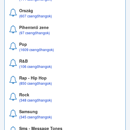
Ország
(607 csengőhangok)
Pihentető zene
(97 csengőhangok)
Pop
(1609 csengőhangok)
R&B
(106 csengőhangok)
Rap - Hip Hop
(850 csengőhangok)
Rock
(348 csengőhangok)
Samsung
(345 csengőhangok)
Sms - Message Tones