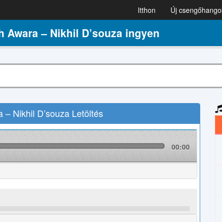
Itthon
Új csengőhango
 Awara – Nikhil D’souza ingyen
– Nikhil D’souza Letöltés
00:00