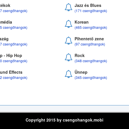
tékok
Jazz és Blues
37 csengőhangok)
(171 csengőhangok)
média
Korean
35 csengőhangok)
(465 csengőhangok)
szág
Pihentető zene
07 csengőhangok)
(97 csengőhangok)
p - Hip Hop
Rock
50 csengőhangok)
(348 csengőhangok)
und Effects
Ünnep
22 csengőhangok)
(345 csengőhangok)
Copyright 2015 by csengohangok.mobi