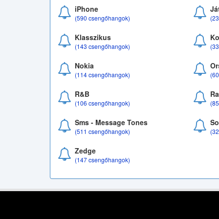
iPhone
Já
(590 csengőhangok)
(2
Klasszikus
Ko
(143 csengőhangok)
(3
Nokia
Or
(114 csengőhangok)
(6
R&B
Ra
(106 csengőhangok)
(8
Sms - Message Tones
So
(511 csengőhangok)
(3
Zedge
(147 csengőhangok)