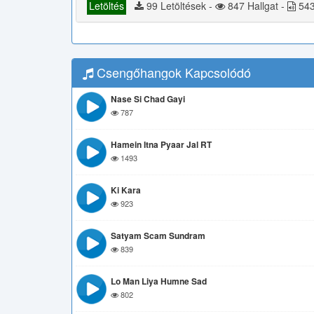
Letöltés
99 Letöltések -
847 Hallgat -
543
Csengőhangok Kapcsolódó
Nase Si Chad Gayi
787
Hamein Itna Pyaar Jal RT
1493
Ki Kara
923
Satyam Scam Sundram
839
Lo Man Liya Humne Sad
802