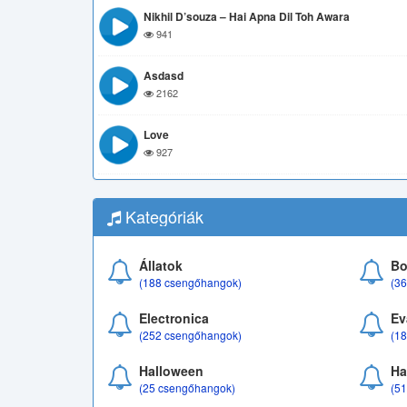
Nikhil D’souza – Hai Apna Dil Toh Awara
941
Asdasd
2162
Love
927
Kategóriák
Állatok
Bo
(188 csengőhangok)
(3
Electronica
Ev
(252 csengőhangok)
(1
Halloween
Ha
(25 csengőhangok)
(5