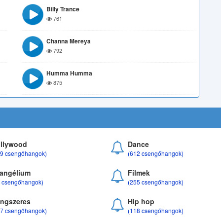
Billy Trance
761
Channa Mereya
792
Humma Humma
875
llywood
Dance
69 csengőhangok)
(612 csengőhangok)
angélium
Filmek
8 csengőhangok)
(255 csengőhangok)
ngszeres
Hip hop
17 csengőhangok)
(118 csengőhangok)