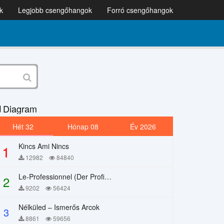
k
Legjobb csengőhangok
Forró csengőhangok
Diagram
Hét 32
Hónap 08
Év 2026
Kincs Ami Nincs
1
12982
84840
Le-Professionnel (Der Profi) – Chi Mai
2
9202
56424
Nélküled – Ismerős Arcok
3
8861
59656