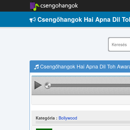
Csengőhangok Hai Apna Dil Toh
Csengőhangok Hai Apna Dil Toh Awara 
Kategória :
Bollywood