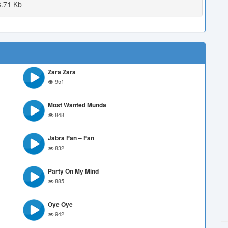
.71 Kb
Zara Zara
951
Most Wanted Munda
848
Jabra Fan – Fan
832
Party On My Mind
885
Oye Oye
942