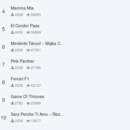
Mamma Mia
4
4528
58850
El Condor Pasa
5
4430
39899
Mindenki Táncol – Majka Curtis, Péter Majoros
6
4356
47351
Pink Panther
7
3108
27786
Ferrari F1
8
3038
42137
Game Of Thrones
9
2785
22669
Sara Perche Ti Amo – Ricchi E Poveri
10
2535
12677