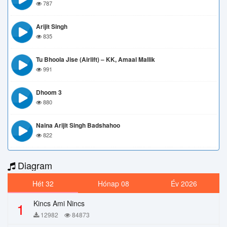
787
Arijit Singh
835
Tu Bhoola Jise (Airlift) – KK, Amaal Mallik
991
Dhoom 3
880
Naina Arijit Singh Badshahoo
822
Diagram
Hét 32
Hónap 08
Év 2026
Kincs Ami Nincs
1
12982
84873