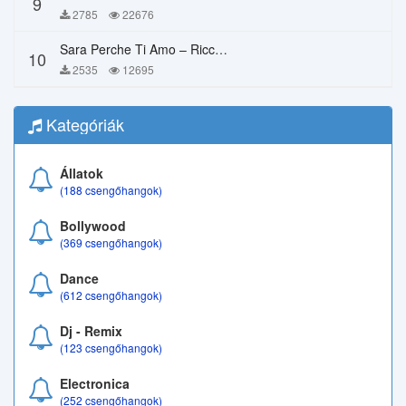
9
2785
22676
Sara Perche Ti Amo – Ricchi E Poveri
10
2535
12695
Kategóriák
Állatok
(188 csengőhangok)
Bollywood
(369 csengőhangok)
Dance
(612 csengőhangok)
Dj - Remix
(123 csengőhangok)
Electronica
(252 csengőhangok)