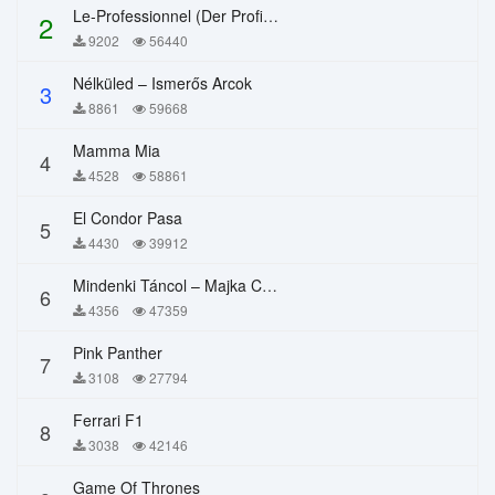
Le-Professionnel (Der Profi) – Chi Mai
2
9202
56440
Nélküled – Ismerős Arcok
3
8861
59668
Mamma Mia
4
4528
58861
El Condor Pasa
5
4430
39912
Mindenki Táncol – Majka Curtis, Péter Majoros
6
4356
47359
Pink Panther
7
3108
27794
Ferrari F1
8
3038
42146
Game Of Thrones