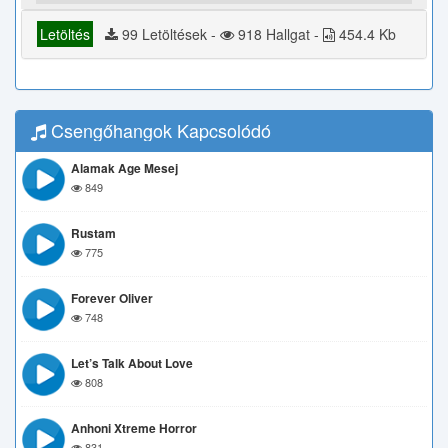
Letöltés
99 Letöltések -
918 Hallgat -
454.4 Kb
Csengőhangok Kapcsolódó
Alamak Age Mesej
849
Rustam
775
Forever Oliver
748
Let’s Talk About Love
808
Anhoni Xtreme Horror
831