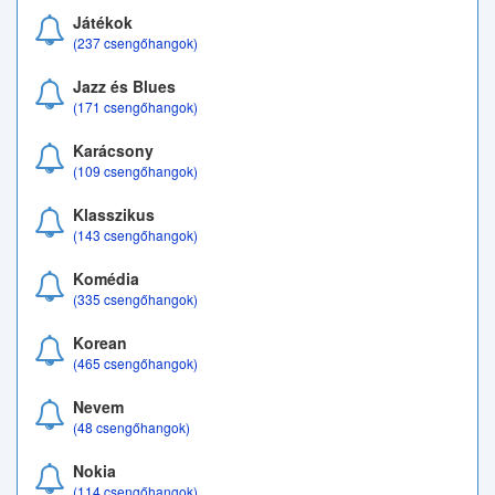
Játékok
(237 csengőhangok)
Jazz és Blues
(171 csengőhangok)
Karácsony
(109 csengőhangok)
Klasszikus
(143 csengőhangok)
Komédia
(335 csengőhangok)
Korean
(465 csengőhangok)
Nevem
(48 csengőhangok)
Nokia
(114 csengőhangok)