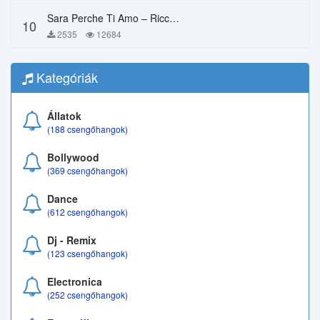
Sara Perche Ti Amo – Ricchi E Poveri
10
2535
12684
Kategóriák
Állatok
(188 csengőhangok)
Bollywood
(369 csengőhangok)
Dance
(612 csengőhangok)
Dj - Remix
(123 csengőhangok)
Electronica
(252 csengőhangok)