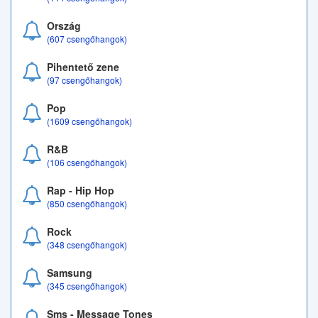
Ország
(607 csengőhangok)
Pihentető zene
(97 csengőhangok)
Pop
(1609 csengőhangok)
R&B
(106 csengőhangok)
Rap - Hip Hop
(850 csengőhangok)
Rock
(348 csengőhangok)
Samsung
(345 csengőhangok)
Sms - Message Tones