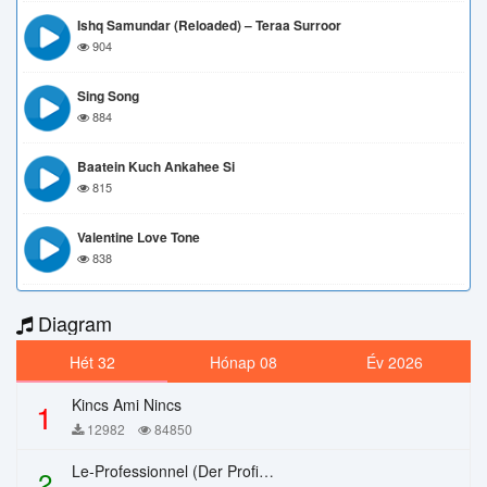
Ishq Samundar (Reloaded) – Teraa Surroor
904
Sing Song
884
Baatein Kuch Ankahee Si
815
Valentine Love Tone
838
Diagram
Hét 32
Hónap 08
Év 2026
Kincs Ami Nincs
1
12982
84850
Le-Professionnel (Der Profi) – Chi Mai
2