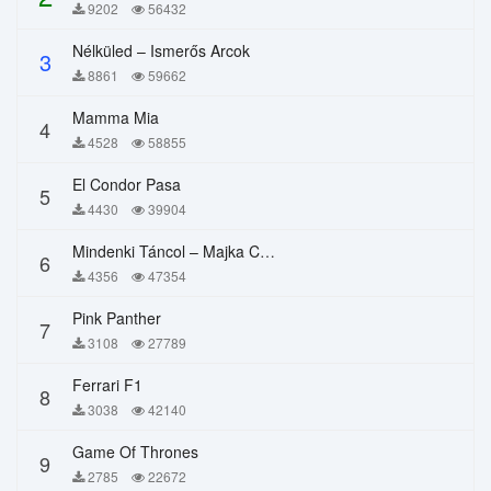
9202
56432
Nélküled – Ismerős Arcok
3
8861
59662
Mamma Mia
4
4528
58855
El Condor Pasa
5
4430
39904
Mindenki Táncol – Majka Curtis, Péter Majoros
6
4356
47354
Pink Panther
7
3108
27789
Ferrari F1
8
3038
42140
Game Of Thrones
9
2785
22672