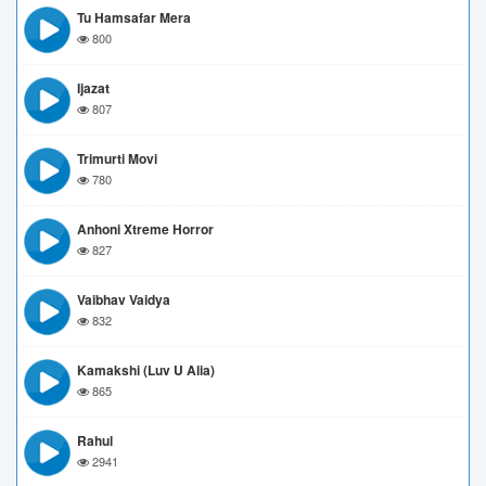
Tu Hamsafar Mera
800
Ijazat
807
Trimurti Movi
780
Anhoni Xtreme Horror
827
Vaibhav Vaidya
832
Kamakshi (Luv U Alia)
865
Rahul
2941