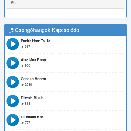
Kb
Csengőhangok Kapcsolódó
Pankh Hote To Ud
817
Aise Maa Baap
900
Ganesh Mantra
2036
Dilwale Music
818
Dil Ibadat Kar
757