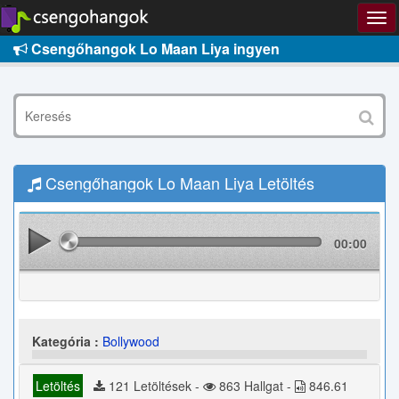
Csengőhangok Lo Maan Liya ingyen
Csengőhangok Lo Maan Liya Letöltés
00:00
Kategória :
Bollywood
Letöltés
121 Letöltések -
863 Hallgat -
846.61