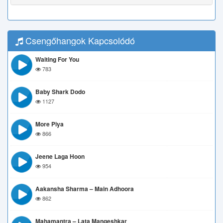
Csengőhangok Kapcsolódó
Waiting For You
783
Baby Shark Dodo
1127
More Piya
866
Jeene Laga Hoon
954
Aakansha Sharma – Main Adhoora
862
Mahamantra – Lata Mangeshkar