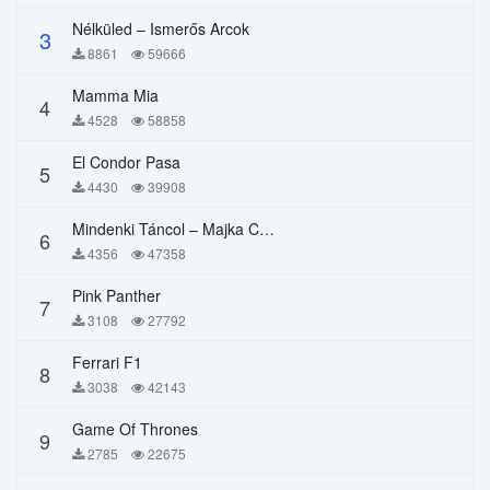
Nélküled – Ismerős Arcok
3
8861
59666
Mamma Mia
4
4528
58858
El Condor Pasa
5
4430
39908
Mindenki Táncol – Majka Curtis, Péter Majoros
6
4356
47358
Pink Panther
7
3108
27792
Ferrari F1
8
3038
42143
Game Of Thrones
9
2785
22675