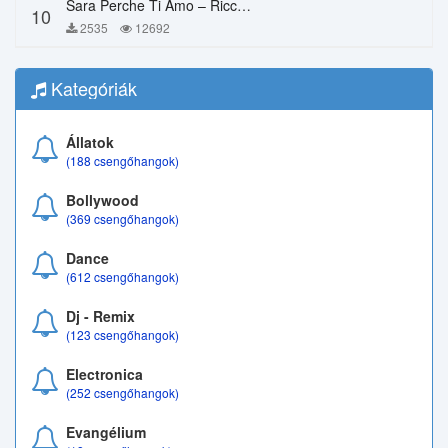
Sara Perche Ti Amo – Ricchi E Poveri
10
2535
12692
Kategóriák
Állatok
(188 csengőhangok)
Bollywood
(369 csengőhangok)
Dance
(612 csengőhangok)
Dj - Remix
(123 csengőhangok)
Electronica
(252 csengőhangok)
Evangélium