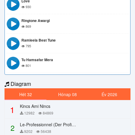
Love
930
Ringtone Awargi
869
Ramleela Best Tune
795
Tu Hamsafar Mera
801
Diagram
Hét 32
Hónap 08
Év 2026
Kincs Ami Nincs
1
12982
84869
Le-Professionnel (Der Profi) – Chi Mai
2
9202
56438