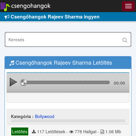
Csengőhangok Rajeev Sharma ingyen
Csengőhangok Rajeev Sharma Letöltés
00:00
Kategória :
Bollywood
Letöltés
117 Letöltések -
778 Hallgat -
1.06 Mb