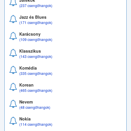
Játékok
(237 csengőhangok)
Jazz és Blues
(171 csengőhangok)
Karácsony
(109 csengőhangok)
Klasszikus
(143 csengőhangok)
Komédia
(335 csengőhangok)
Korean
(465 csengőhangok)
Nevem
(48 csengőhangok)
Nokia
(114 csengőhangok)