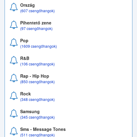
Ország
(607 csengőhangok)
Pihentető zene
(97 csengőhangok)
Pop
(1609 csengőhangok)
R&B
(106 csengőhangok)
Rap - Hip Hop
(850 csengőhangok)
Rock
(348 csengőhangok)
Samsung
(345 csengőhangok)
Sms - Message Tones
(511 csengőhangok)