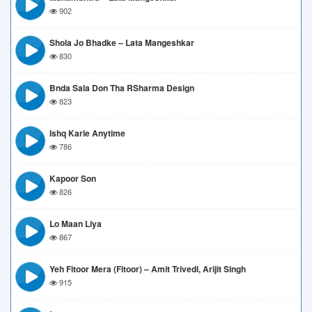
902
Shola Jo Bhadke – Lata Mangeshkar
830
Bnda Sala Don Tha RSharma Design
823
Ishq Karle Anytime
786
Kapoor Son
826
Lo Maan Liya
867
Yeh Fitoor Mera (Fitoor) – Amit Trivedi, Arijit Singh
915