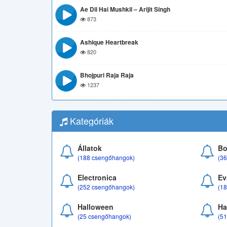
Ae Dil Hai Mushkil – Arijit Singh
873
Ashique Heartbreak
820
Bhojpuri Raja Raja
1237
Kategóriák
Állatok
Bo
(188 csengőhangok)
(3
Electronica
Ev
(252 csengőhangok)
(1
Halloween
Ha
(25 csengőhangok)
(5