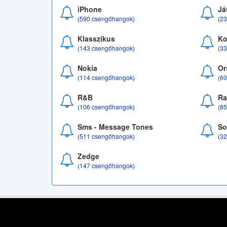
iPhone
Já
(590 csengőhangok)
(2
Klasszikus
Ko
(143 csengőhangok)
(3
Nokia
Or
(114 csengőhangok)
(6
R&B
Ra
(106 csengőhangok)
(8
Sms - Message Tones
So
(511 csengőhangok)
(3
Zedge
(147 csengőhangok)