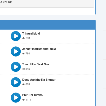
4.69 Kb
Trimurti Movi
783
Jannat Instrumental New
794
Tum Hi Ho Best One
815
Dono Aankho Ka Shutter
863
Phir Bhi Tumko
1111