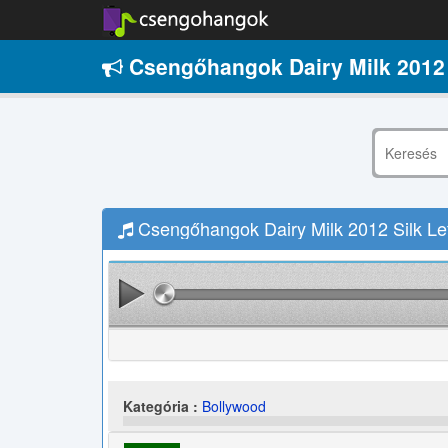
Csengőhangok Dairy Milk 2012 
Csengőhangok Dairy Milk 2012 Silk Let
Kategória :
Bollywood