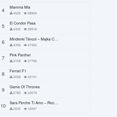
Mamma Mia
4
4528
58864
El Condor Pasa
5
4430
39916
Mindenki Táncol – Majka Curtis, Péter Majoros
6
4356
47362
Pink Panther
7
3108
27796
Ferrari F1
8
3038
42151
Game Of Thrones
9
2785
22679
Sara Perche Ti Amo – Ricchi E Poveri
10
2535
12697