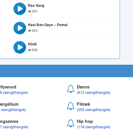
Rss Sang
850
Hasi Ban Gaye – Femal
853
Hindi
808
llywood
Dance
69 csengőhangok)
(612 csengőhangok)
angélium
Filmek
8 csengőhangok)
(255 csengőhangok)
ngszeres
Hip hop
17 csengőhangok)
(118 csengőhangok)