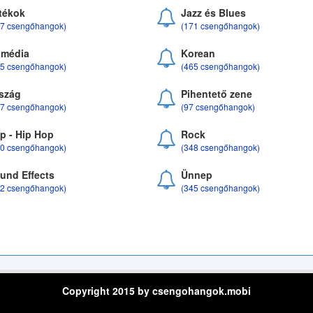
tékok
Jazz és Blues
37 csengőhangok)
(171 csengőhangok)
média
Korean
35 csengőhangok)
(465 csengőhangok)
szág
Pihentető zene
07 csengőhangok)
(97 csengőhangok)
p - Hip Hop
Rock
50 csengőhangok)
(348 csengőhangok)
und Effects
Ünnep
22 csengőhangok)
(345 csengőhangok)
Copyright 2015 by csengohangok.mobi