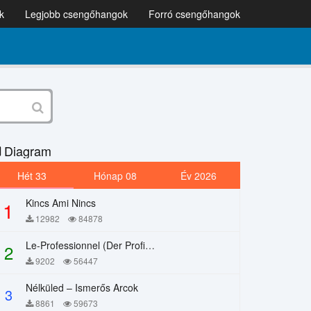
k
Legjobb csengőhangok
Forró csengőhangok
Diagram
Hét 33
Hónap 08
Év 2026
Kincs Ami Nincs
1
12982
84878
Le-Professionnel (Der Profi) – Chi Mai
2
9202
56447
Nélküled – Ismerős Arcok
3
8861
59673