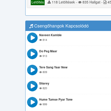
Letöltés
118 Letöltések -
835 Hallgat -
45
Csengőhangok Kapcsolódó
Naveen Kamble
814
Do Peg Maar
913
Tere Sang Yaar New
809
Sitarey
820
Hume Tumse Pyar Tone
999