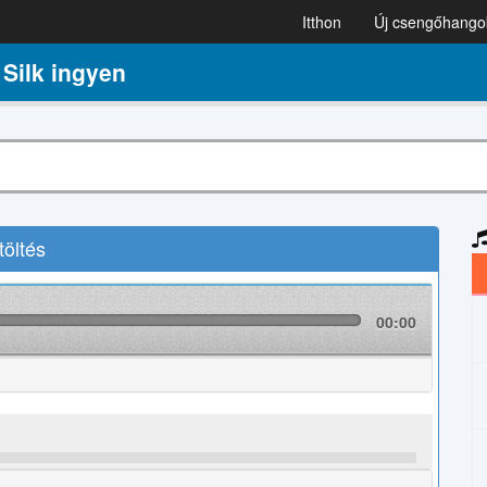
Itthon
Új csengőhango
Silk ingyen
öltés
00:00