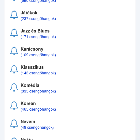
(590 csengőhangok)
Játékok
(237 csengőhangok)
Jazz és Blues
(171 csengőhangok)
Karácsony
(109 csengőhangok)
Klasszikus
(143 csengőhangok)
Komédia
(335 csengőhangok)
Korean
(465 csengőhangok)
Nevem
(48 csengőhangok)
Nokia