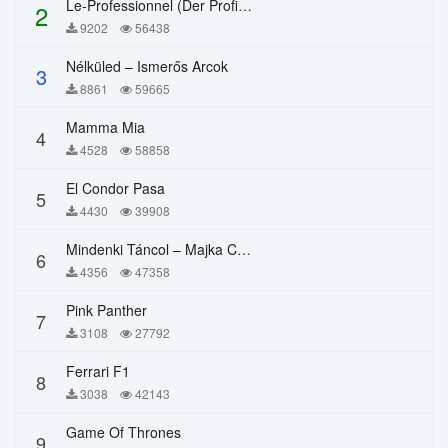
Le-Professionnel (Der Profi) – Chi Mai
2
9202
56438
Nélküled – Ismerős Arcok
3
8861
59665
Mamma Mia
4
4528
58858
El Condor Pasa
5
4430
39908
Mindenki Táncol – Majka Curtis, Péter Majoros
6
4356
47358
Pink Panther
7
3108
27792
Ferrari F1
8
3038
42143
Game Of Thrones
9