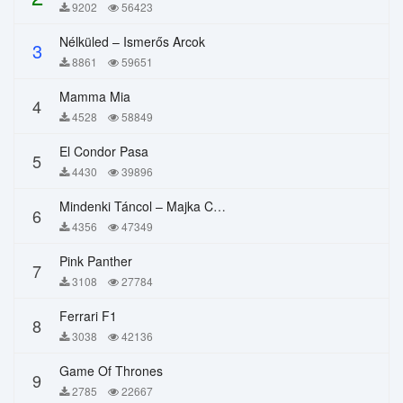
9202
56423
Nélküled – Ismerős Arcok
3
8861
59651
Mamma Mia
4
4528
58849
El Condor Pasa
5
4430
39896
Mindenki Táncol – Majka Curtis, Péter Majoros
6
4356
47349
Pink Panther
7
3108
27784
Ferrari F1
8
3038
42136
Game Of Thrones
9
2785
22667