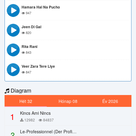
Hamara Hal Na Pucho
947
Jeen Di Gal
820
Rita Rani
843
Veer Zara Tere Liye
847
Diagram
Hét 32
Hónap 08
Év 2026
Kincs Ami Nincs
1
12982
84837
Le-Professionnel (Der Profi) – Chi Mai
2