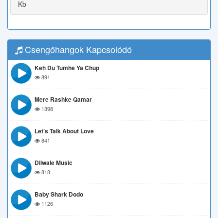
Kb
Csengőhangok Kapcsolódó
Keh Du Tumhe Ya Chup
891
Mere Rashke Qamar
1398
Let’s Talk About Love
841
Dilwale Music
818
Baby Shark Dodo
1126