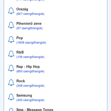
Ország
(607 csengőhangok)
Pihentető zene
(97 csengőhangok)
Pop
(1609 csengőhangok)
R&B
(106 csengőhangok)
Rap - Hip Hop
(850 csengőhangok)
Rock
(348 csengőhangok)
Samsung
(345 csengőhangok)
Sms - Message Tones