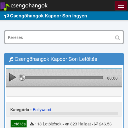
Csengőhangok Kapoor Son ingyen
Csengőhangok Kapoor Son Letöltés
00:00
Kategória :
Bollywood
Letöltés
118 Letöltések -
823 Hallgat -
246.56