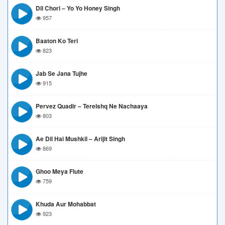
Dil Chori – Yo Yo Honey Singh
957
Baaton Ko Teri
823
Jab Se Jana Tujhe
915
Pervez Quadir – TereIshq Ne Nachaaya
803
Ae Dil Hai Mushkil – Arijit Singh
869
Ghoo Meya Flute
759
Khuda Aur Mohabbat
923