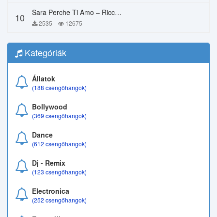
Sara Perche Ti Amo – Ricchi E Poveri
10
2535
12675
Kategóriák
Állatok
(188 csengőhangok)
Bollywood
(369 csengőhangok)
Dance
(612 csengőhangok)
Dj - Remix
(123 csengőhangok)
Electronica
(252 csengőhangok)