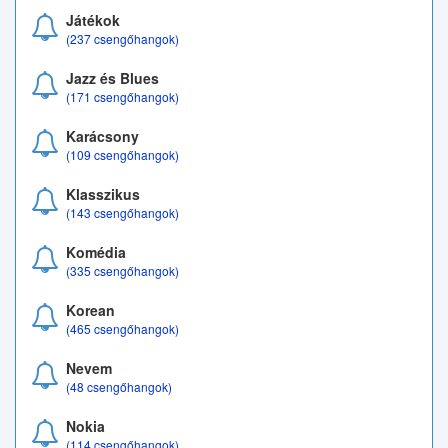
Játékok
(237 csengőhangok)
Jazz és Blues
(171 csengőhangok)
Karácsony
(109 csengőhangok)
Klasszikus
(143 csengőhangok)
Komédia
(335 csengőhangok)
Korean
(465 csengőhangok)
Nevem
(48 csengőhangok)
Nokia
(114 csengőhangok)