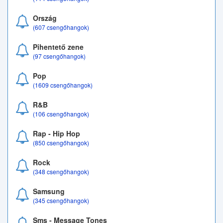
Ország
(607 csengőhangok)
Pihentető zene
(97 csengőhangok)
Pop
(1609 csengőhangok)
R&B
(106 csengőhangok)
Rap - Hip Hop
(850 csengőhangok)
Rock
(348 csengőhangok)
Samsung
(345 csengőhangok)
Sms - Message Tones