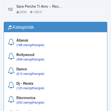
Sara Perche Ti Amo – Ricchi E Poveri
10
2535
12675
Kategóriák
Állatok
(188 csengőhangok)
Bollywood
(369 csengőhangok)
Dance
(612 csengőhangok)
Dj - Remix
(123 csengőhangok)
Electronica
(252 csengőhangok)