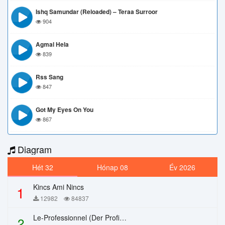
Ishq Samundar (Reloaded) – Teraa Surroor
904
Agmal Hela
839
Rss Sang
847
Got My Eyes On You
867
Diagram
Hét 32
Hónap 08
Év 2026
Kincs Ami Nincs
1
12982
84837
Le-Professionnel (Der Profi) – Chi Mai
2