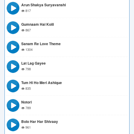
Arun Shakya Suryavanshi
817
Gumnaam Hai Koiii
867
Sanam Re Love Theme
1304
Lat Lag Gayee
798
Tum Hi Ho Meri Ashique
835
Notori
789
Bolo Har Har Shivaay
961