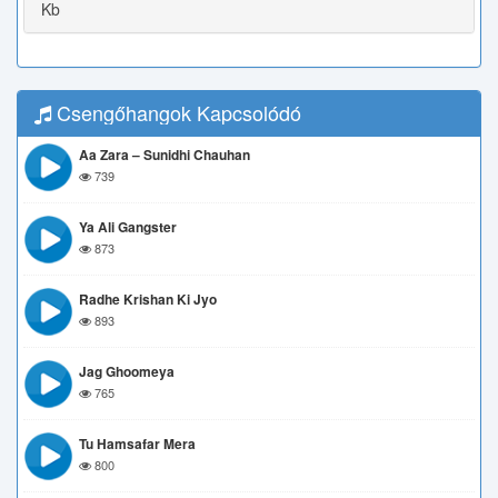
Kb
Csengőhangok Kapcsolódó
Aa Zara – Sunidhi Chauhan
739
Ya Ali Gangster
873
Radhe Krishan Ki Jyo
893
Jag Ghoomeya
765
Tu Hamsafar Mera
800