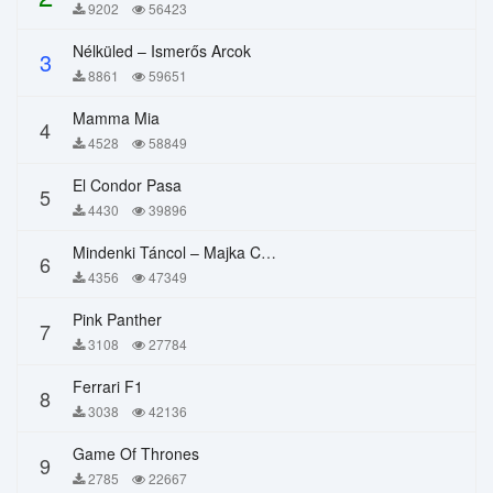
9202
56423
Nélküled – Ismerős Arcok
3
8861
59651
Mamma Mia
4
4528
58849
El Condor Pasa
5
4430
39896
Mindenki Táncol – Majka Curtis, Péter Majoros
6
4356
47349
Pink Panther
7
3108
27784
Ferrari F1
8
3038
42136
Game Of Thrones
9
2785
22667