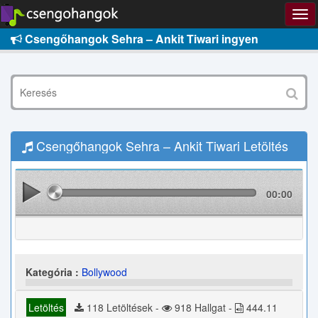
Csengőhangok Sehra – Ankit Tiwari ingyen
Csengőhangok Sehra – Ankit Tiwari Letöltés
00:00
Kategória :
Bollywood
Letöltés
118 Letöltések -
918 Hallgat -
444.11