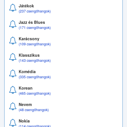
Játékok
(237 csengőhangok)
Jazz és Blues
(171 csengőhangok)
Karácsony
(109 csengőhangok)
Klasszikus
(143 csengőhangok)
Komédia
(335 csengőhangok)
Korean
(465 csengőhangok)
Nevem
(48 csengőhangok)
Nokia
(114 csengőhangok)