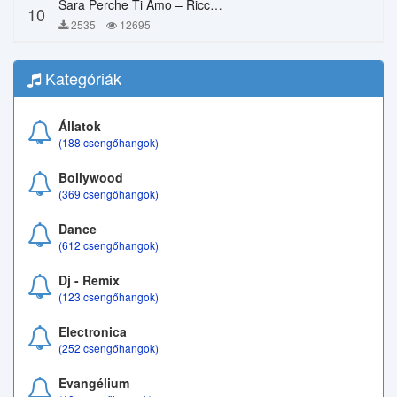
Sara Perche Ti Amo – Ricchi E Poveri
10
2535
12695
Kategóriák
Állatok
(188 csengőhangok)
Bollywood
(369 csengőhangok)
Dance
(612 csengőhangok)
Dj - Remix
(123 csengőhangok)
Electronica
(252 csengőhangok)
Evangélium