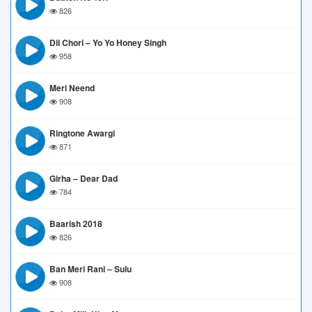
826
Dil Chori – Yo Yo Honey Singh
958
Meri Neend
908
Ringtone Awargi
871
Girha – Dear Dad
784
Baarish 2018
826
Ban Meri Rani – Sulu
908