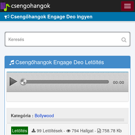
Csengőhangok Engage Deo ingyen
Csengőhangok Engage Deo Letöltés
00:00
Kategória :
Bollywood
Letöltés
99 Letöltések -
794 Hallgat -
758.78 Kb