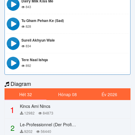
Dairy Milk Kiss Me
843
Tu Gham Pehan Ke (Sad)
828
Sureli Akhyun Wale
834
Tere Naal Ishqa
892
Diagram
Hét 32
Hónap 08
Év 2026
Kincs Ami Nincs
1
12982
84873
Le-Professionnel (Der Profi) – Chi Mai
2
9202
56440