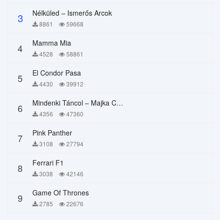
Nélküled – Ismerős Arcok
3
8861
59668
Mamma Mia
4
4528
58861
El Condor Pasa
5
4430
39912
Mindenki Táncol – Majka Curtis, Péter Majoros
6
4356
47360
Pink Panther
7
3108
27794
Ferrari F1
8
3038
42146
Game Of Thrones
9
2785
22676