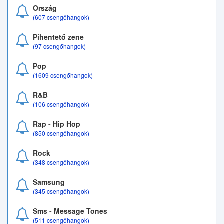
Ország
(607 csengőhangok)
Pihentető zene
(97 csengőhangok)
Pop
(1609 csengőhangok)
R&B
(106 csengőhangok)
Rap - Hip Hop
(850 csengőhangok)
Rock
(348 csengőhangok)
Samsung
(345 csengőhangok)
Sms - Message Tones
(511 csengőhangok)