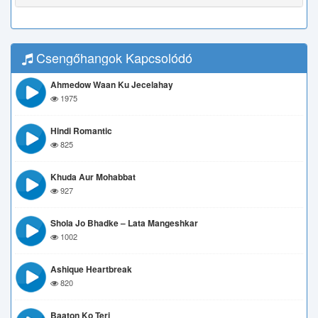
Csengőhangok Kapcsolódó
Ahmedow Waan Ku Jecelahay
1975
Hindi Romantic
825
Khuda Aur Mohabbat
927
Shola Jo Bhadke – Lata Mangeshkar
1002
Ashique Heartbreak
820
Baaton Ko Teri