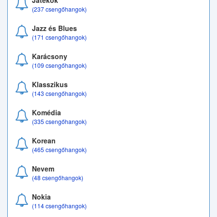
Játékok
(237 csengőhangok)
Jazz és Blues
(171 csengőhangok)
Karácsony
(109 csengőhangok)
Klasszikus
(143 csengőhangok)
Komédia
(335 csengőhangok)
Korean
(465 csengőhangok)
Nevem
(48 csengőhangok)
Nokia
(114 csengőhangok)